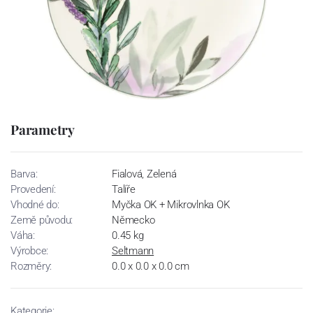
Parametry
Barva:
Fialová, Zelená
Provedení:
Talíře
Vhodné do:
Myčka OK + Mikrovlnka OK
Země původu:
Německo
Váha:
0.45 kg
Výrobce:
Seltmann
Rozměry:
0.0 x 0.0 x 0.0 cm
Kategorie: