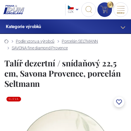
0
CZK
MENU
Kategorie výrobků
Podle vzoru a výrobců
Porcelán SELTMANN
SAVONA fine diamond Provence
Talíř dezertní / snídaňový 22,5
cm, Savona Provence, porcelán
Seltmann
SLEVA