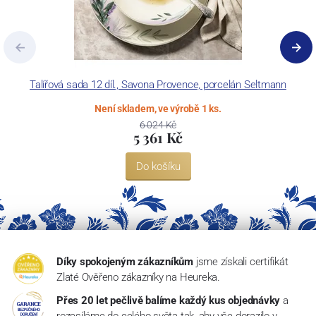
Talířová sada 12 díl., Savona Provence, porcelán Seltmann
Není skladem, ve výrobě 1 ks.
6 024 Kč
5 361 Kč
Do košíku
Díky spokojeným zákazníkům
jsme získali certifikát
Zlaté Ověřeno zákazníky na Heureka.
Přes 20 let pečlivě balíme každý kus objednávky
a
rozesíláme do celého světa tak, aby vše dorazilo v