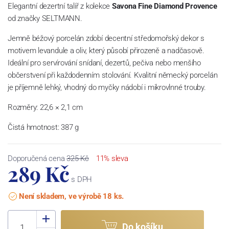
Elegantní dezertní talíř z kolekce
Savona Fine Diamond Provence
od značky SELTMANN.
Jemně béžový porcelán zdobí decentní středomořský dekor s
motivem levandule a oliv, který působí přirozeně a nadčasově.
Ideální pro servírování snídaní, dezertů, pečiva nebo menšího
občerstvení při každodenním stolování. Kvalitní německý porcelán
je příjemně lehký, vhodný do myčky nádobí i mikrovlnné trouby.
Rozměry: 22,6 × 2,1 cm
Čistá hmotnost: 387 g
Doporučená cena
325 Kč
11% sleva
289 Kč
s DPH
Není skladem, ve výrobě 18 ks.
Do košíku