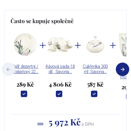
Často se kupuje společně
Talíř dezertní /
Kávová sada 18
Cukřenka 300
Hrnek 
snídaňový 22…
díl., Savona…
ml, Savona…
Sav
Prov
289 Kč
4 806 Kč
587 Kč
290
5 972 Kč
s DPH