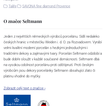
Talíře
SAVONA fine diamond Provence
O značce Seltmann
Jeden z největších německých výrobců porcelánu. Sídlí nedaleko
českých hranic v městečku Weiden i. d. O. za Rozvadovem. Vyrábí
velmi kvalitní moderní porcelán s hezkými jednoduchými i
tradičními dekory a zajímavými tvary. Porcelán Seltmann odzdobí a
bude dobře sloužit v každé současné domácnosti. Seltmann dbá
na vysokou odolnost porcelánu proti odštípnutí. Proti českým
výrobcům jsou dekory porcelánky Seltmann obsahující zlato či
platinu vhodné do myčky.
Zobrazit celý text o značce
›