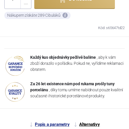
Nákupem získáte 289 Cibuláků
Kód: s65647td22
Každý kus objednávky pečlivě balíme
, aby k vám
zboží dorazilo v pořádku. Pokud ne, vyřídíme reklamaci
obratem.
Za 26 let existence nám pod rukama prošly tuny
porcelánu
, díky tomu umíme nabídnout pouze kvalitní
současné i historické porcelánové produkty.
Popis a parametry
Alternativy