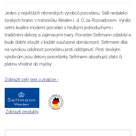
Jeden z největších německých výrobců porcelánu. Sídlí nedaleko
českých hranic v městečku Weiden i. d. O. za Rozvadovem. Vyrábí
velmi kvalitní moderní porcelán s hezkými jednoduchými i
tradičními dekory a zajímavými tvary. Porcelán Seltmann odzdobí a
bude dobře sloužit v každé současné domácnosti. Seltmann dbá
na vysokou odolnost porcelánu proti odštípnutí. Proti českým
výrobcům jsou dekory porcelánky Seltmann obsahující zlato či
platinu vhodné do myčky.
Zobrazit celý text o značce
›
Zobrazit produkty