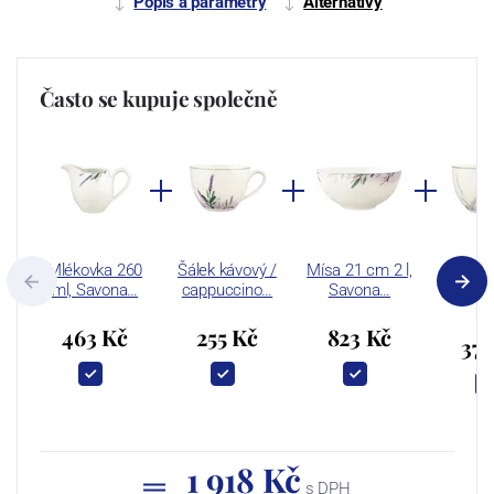
Popis a parametry
Alternativy
Často se kupuje společně
Mlékovka 260
Šálek kávový /
Mísa 21 cm 2 l,
Šá
ml, Savona…
cappuccino…
Savona…
snídaň
ml
463 Kč
255 Kč
823 Kč
377
1 918 Kč
s DPH