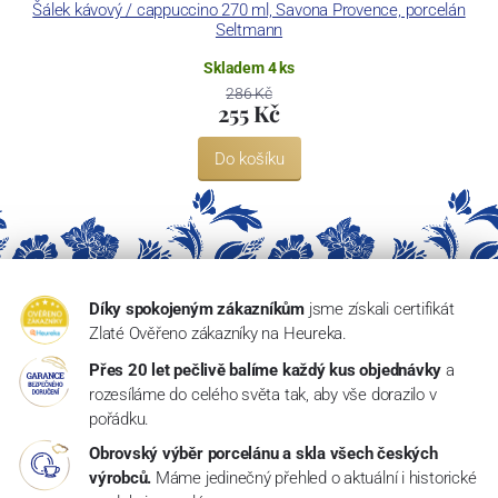
Šálek kávový / cappuccino 270 ml, Savona Provence, porcelán
Seltmann
Skladem 4 ks
286 Kč
255 Kč
Do košíku
Díky spokojeným zákazníkům
jsme získali certifikát
Zlaté Ověřeno zákazníky na Heureka.
Přes 20 let pečlivě balíme každý kus objednávky
a
rozesíláme do celého světa tak, aby vše dorazilo v
pořádku.
Obrovský výběr porcelánu a skla všech českých
výrobců.
Máme jedinečný přehled o aktuální i historické