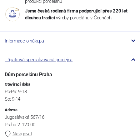
produkci porcelánu
Jsme česká rodinná firma podporující přes 220 let
dlouhou tradici
výroby porcelánu v Čechách.
Informace o nákupu
Třípatrová specializovaná prodejna
Dům porcelánu Praha
Otevírací doba
Po-Pá: 9-18
So: 9-14
Adresa
Jugoslávská 567/16
Praha 2, 120 00
Navigovat