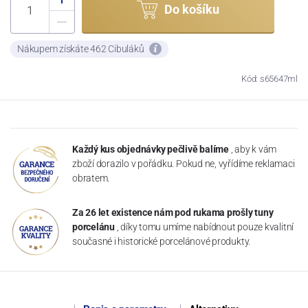
Do košíku
Nákupem získáte 462 Cibuláků
Kód: s65647ml
Každý kus objednávky pečlivě balíme
, aby k vám
zboží dorazilo v pořádku. Pokud ne, vyřídíme reklamaci
obratem.
Za 26 let existence nám pod rukama prošly tuny
porcelánu
, díky tomu umíme nabídnout pouze kvalitní
současné i historické porcelánové produkty.