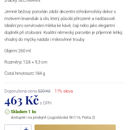
značky SELTMANN.
Jemně béžový porcelán zdobí decentní středomořský dekor s
motivem levandule a oliv, který působí přirozeně a nadčasově.
Ideální pro servírování mléka ke kávě, čaji nebo jako elegantní
doplněk při stolování. Kvalitní německý porcelán je příjemně lehký,
vhodný do myčky nádobí i mikrovlnné trouby.
Objem
:
260 ml
Rozměry
:
13,8 × 9,3 cm
Čistá hmotnost
:
184 g
Doporučená cena
520 Kč
11% sleva
463 Kč
s DPH
Skladem 1 ks
dostupné i na prodejně (Jugoslávská 567/16, Praha 2)