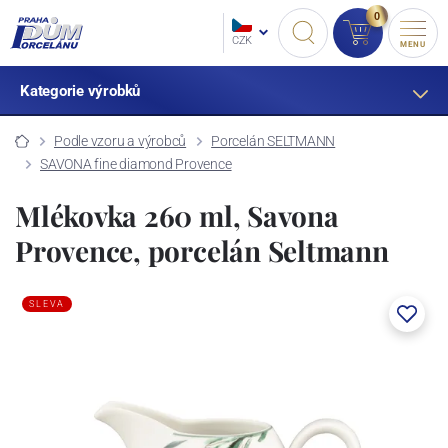
0
CZK
MENU
Kategorie výrobků
Podle vzoru a výrobců
Porcelán SELTMANN
SAVONA fine diamond Provence
Mlékovka 260 ml, Savona
Provence, porcelán Seltmann
SLEVA