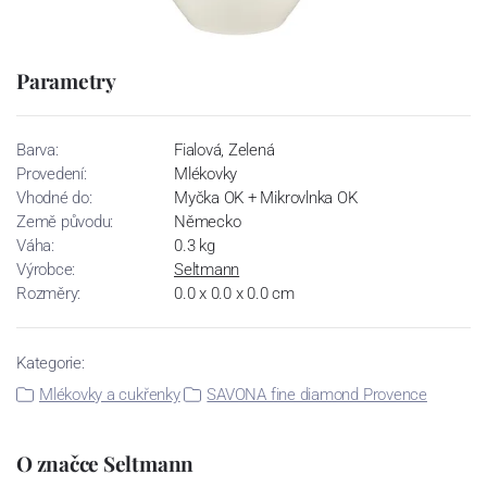
Parametry
Barva:
Fialová, Zelená
Provedení:
Mlékovky
Vhodné do:
Myčka OK + Mikrovlnka OK
Země původu:
Německo
Váha:
0.3 kg
Výrobce:
Seltmann
Rozměry:
0.0 x 0.0 x 0.0 cm
Kategorie:
Mlékovky a cukřenky
SAVONA fine diamond Provence
O značce Seltmann