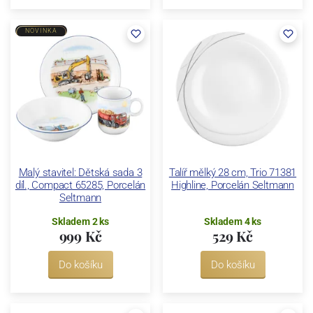
NOVINKA
Malý stavitel: Dětská sada 3
Talíř mělký 28 cm, Trio 71381
díl., Compact 65285, Porcelán
Highline, Porcelán Seltmann
Seltmann
Skladem 2 ks
Skladem 4 ks
999 Kč
529 Kč
Do košíku
Do košíku