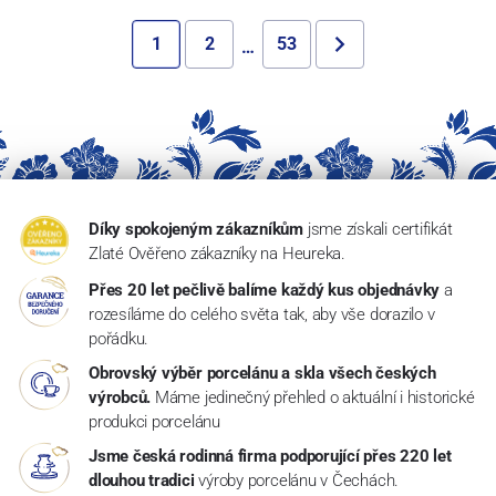
1
2
53
…
Díky spokojeným zákazníkům
jsme získali certifikát
Zlaté Ověřeno zákazníky na Heureka.
Přes 20 let pečlivě balíme každý kus objednávky
a
rozesíláme do celého světa tak, aby vše dorazilo v
pořádku.
Obrovský výběr porcelánu a skla všech českých
výrobců.
Máme jedinečný přehled o aktuální i historické
produkci porcelánu
Jsme česká rodinná firma podporující přes 220 let
dlouhou tradici
výroby porcelánu v Čechách.