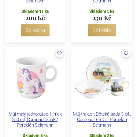
Seltmann
Seltmann
Skladem 11 ks
Skladem 5 ks
200 Kč
230 Kč
Do košíku
Do košíku
Můj malý jednorožec: Hrnek
Můj traktor: Dětská sada 3 díl.,
250 ml, Compact 25582,
Compact 65151, Porcelán
Porcelán Seltmann
Seltmann
Skladem 3 ks
Skladem 2 ks