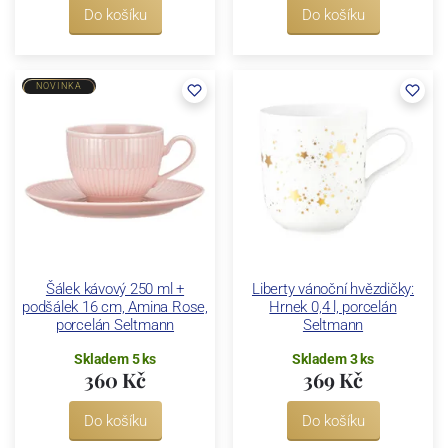
Do košíku
Do košíku
NOVINKA
Šálek kávový 250 ml +
Liberty vánoční hvězdičky:
podšálek 16 cm, Amina Rose,
Hrnek 0,4 l, porcelán
porcelán Seltmann
Seltmann
Skladem 5 ks
Skladem 3 ks
360 Kč
369 Kč
Do košíku
Do košíku