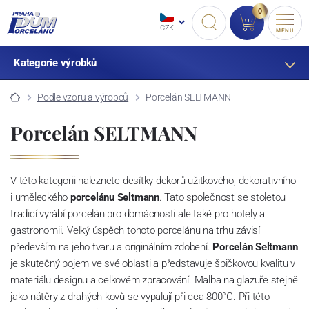
0
CZK
MENU
Kategorie výrobků
Podle vzoru a výrobců
Porcelán SELTMANN
Porcelán SELTMANN
V této kategorii naleznete desítky dekorů užitkového, dekorativního
i uměleckého
porcelánu Seltmann
. Tato společnost se stoletou
tradicí vyrábí porcelán pro domácnosti ale také pro hotely a
gastronomii. Velký úspěch tohoto porcelánu na trhu závisí
především na jeho tvaru a originálním zdobení.
Porcelán Seltmann
je skutečný pojem ve své oblasti a představuje špičkovou kvalitu v
materiálu designu a celkovém zpracování. Malba na glazuře stejně
jako nátěry z drahých kovů se vypalují při cca 800°C. Při této