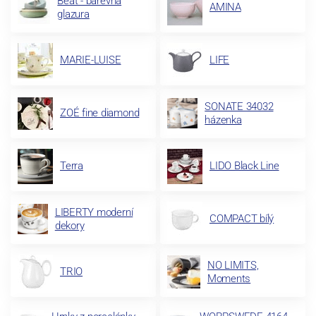
Beat - barevná
AMINA
glazura
MARIE-LUISE
LIFE
SONATE 34032
ZOÉ fine diamond
házenka
Terra
LIDO Black Line
LIBERTY moderní
COMPACT bílý
dekory
NO LIMITS,
TRIO
Moments