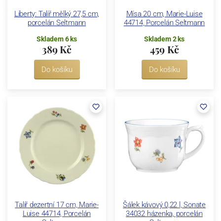
Liberty: Talíř mělký 27,5 cm,
Mísa 20 cm, Marie-Luise
porcelán Seltmann
44714, Porcelán Seltmann
Skladem 6 ks
Skladem 2 ks
389 Kč
459 Kč
Do košíku
Do košíku
Talíř dezertní 17 cm, Marie-
Šálek kávový 0,22 l, Sonate
Luise 44714, Porcelán
34032 házenka, porcelán