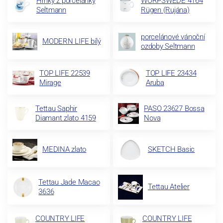
Hrnky z porcelánky
WORPSWEDE 4164
Seltmann
Rügen (Rujána)
porcelánové vánoční
MODERN LIFE bílý
ozdoby Seltmann
TOP LIFE 22539
TOP LIFE 23434
Mirage
Aruba
Tettau Saphir
PASO 23627 Bossa
Diamant zlato 4159
Nova
MEDINA zlato
SKETCH Basic
Tettau Jade Macao
Tettau Atelier
3636
COUNTRY LIFE
COUNTRY LIFE