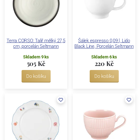
Terra CORSO: Talíř mělký 27,5
Šálek espresso 0,09 l, Lido
cm, porcelán Seltmann
Black Line, Porcelán Seltmann
Skladem 9 ks
Skladem 6 ks
505 Kč
220 Kč
Do košíku
Do košíku