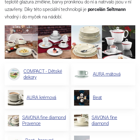
teplotě glazura změkne, barvy proniknou do ní a natrvalo jsou v ní
uzavřeny. Díky této speciální technologii je
porcelán Seltmann
vhodný i do myček na nádobí.
COMPACT - Dětské
AURA mátová
dekory
AURA krémová
Beat
SAVONA fine diamond
SAVONA fine
Provence
diamond