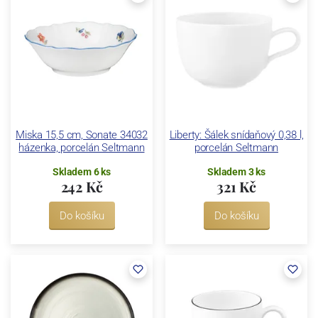
Miska 15,5 cm, Sonate 34032
Liberty: Šálek snídaňový 0,38 l,
házenka, porcelán Seltmann
porcelán Seltmann
Skladem 6 ks
Skladem 3 ks
242 Kč
321 Kč
Do košíku
Do košíku