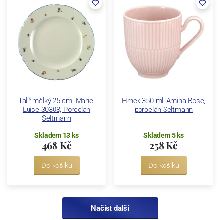
Talíř mělký 25 cm, Marie-
Hrnek 350 ml, Amina Rose,
Luise 30308, Porcelán
porcelán Seltmann
Seltmann
Skladem 13 ks
Skladem 5 ks
468 Kč
258 Kč
Do košíku
Do košíku
Načíst další