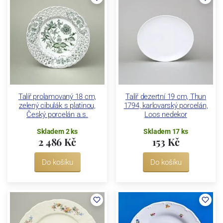
Talíř prolamovaný 18 cm,
Talíř dezertní 19 cm, Thun
zelený cibulák s platinou,
1794, karlovarský porcelán,
Český porcelán a.s.
Loos nedekor
Skladem 2 ks
Skladem 17 ks
2 486 Kč
153 Kč
Do košíku
Do košíku