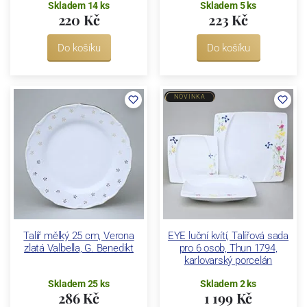
Skladem 14 ks
Skladem 5 ks
220 Kč
223 Kč
Do košíku
Do košíku
NOVINKA
Talíř mělký 25 cm, Verona
EYE luční kvítí, Talířová sada
zlatá Valbella, G. Benedikt
pro 6 osob, Thun 1794,
karlovarský porcelán
Skladem 25 ks
Skladem 2 ks
286 Kč
1 199 Kč