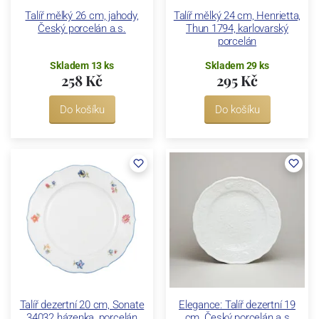
Talíř mělký 26 cm, jahody,
Talíř mělký 24 cm, Henrietta,
Český porcelán a.s.
Thun 1794, karlovarský
porcelán
Skladem 13 ks
Skladem 29 ks
258 Kč
295 Kč
Do košíku
Do košíku
Talíř dezertní 20 cm, Sonate
Elegance: Talíř dezertní 19
34032 házenka, porcelán
cm, Český porcelán a.s