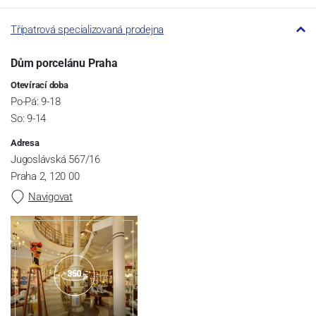
Třípatrová specializovaná prodejna
Dům porcelánu Praha
Otevírací doba
Po-Pá: 9-18
So: 9-14
Adresa
Jugoslávská 567/16
Praha 2, 120 00
Navigovat