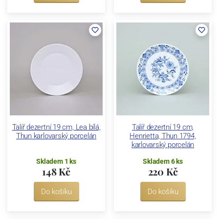
Talíř dezertní 19 cm, Lea bílá,
Talíř dezertní 19 cm,
Thun karlovarský porcelán
Henrietta, Thun 1794,
karlovarský porcelán
Skladem 1 ks
Skladem 6 ks
148 Kč
220 Kč
Do košíku
Do košíku