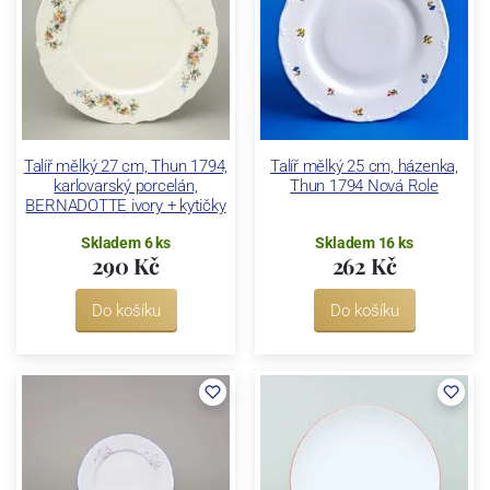
Talíř mělký 27 cm, Thun 1794,
Talíř mělký 25 cm, házenka,
karlovarský porcelán,
Thun 1794 Nová Role
BERNADOTTE ivory + kytičky
Skladem 6 ks
Skladem 16 ks
290 Kč
262 Kč
Do košíku
Do košíku