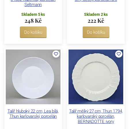
Seltmann
Skladem 5 ks
Skladem 2 ks
248 Kč
222 Kč
Do košíku
Do košíku
Talíř hluboký 22 cm, Lea bílá,
Talíř mělký 27 cm, Thun 1794,
Thun karlovarský porcelán
karlovarský porcelán,
BERNADOTTE ivory