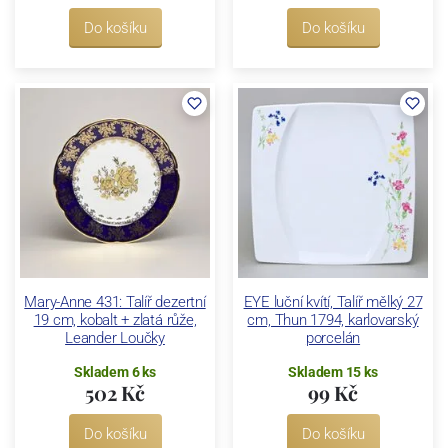
Do košíku
Do košíku
Mary-Anne 431: Talíř dezertní
EYE luční kvítí, Talíř mělký 27
19 cm, kobalt + zlatá růže,
cm, Thun 1794, karlovarský
Leander Loučky
porcelán
Skladem 6 ks
Skladem 15 ks
502 Kč
99 Kč
Do košíku
Do košíku