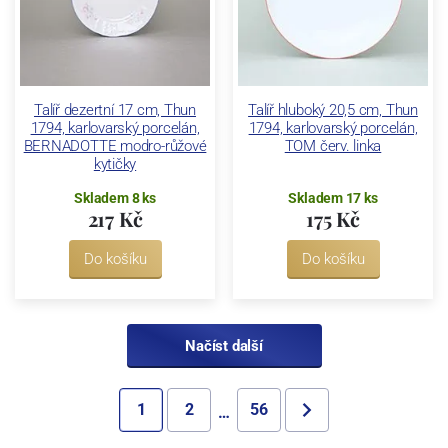
Talíř dezertní 17 cm, Thun
Talíř hluboký 20,5 cm, Thun
1794, karlovarský porcelán,
1794, karlovarský porcelán,
BERNADOTTE modro-růžové
TOM červ. linka
kytičky
Skladem 8 ks
Skladem 17 ks
217 Kč
175 Kč
Do košíku
Do košíku
Načíst další
1
2
56
…