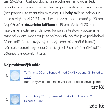
talíř 26-28 cm. Užitnou plochu talíře ovlivňuje i jeho okraj, tedy
pokud je s tzv. praporem (plochá okrajová část) nebo tvaru coups
(bez praporu, se zahnutým okrajem).
Hluboký talíř
na polévku je
stále stejný, mezi 22-24 cm. U tvaru bez praporu postačuje 20 cm.
Nejběžnějším
dezertním talířkem
je 19 cm. Větší 21-23 cm
nazýváme moderně snídaňové. Na salát a těstoviny používáme
talíře od 27 cm. Kdo stoluje se vším všudy, použije jako podkladový
30 cm talíř (často nazývaný klubový nebo mísa mělká kulatá).
Německé porcelánky obecně nabízejí o 1-2 cm větší mělké talíře,
většinou u moderních tvarů.
Nejprodávanější talíře
Talíř mělký 26 cm, Benedikt modré kvítí + zelená, G. Benedikt
1882
talíř mělký 26 cm (optimální velikost dle současných potřeb…
327 Kč
Talíř hluboký 24 cm, Benedikt modré kvítí + zelená, G.
Benedikt 1882
260 Kč