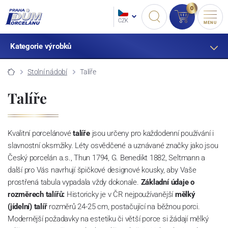
0
CZK
MENU
Kategorie výrobků
Stolní nádobí
Talíře
Talíře
Kvalitní porcelánové
talíře
jsou určeny pro každodenní používání i
slavnostní oksmžiky. Léty osvědčené a uznávané značky jako jsou
Český porcelán a.s., Thun 1794, G. Benedikt 1882, Seltmann a
další pro Vás navrhují špičkové designové kousky, aby Vaše
prostřená tabula vypadala vždy dokonale.
Základní údaje o
rozměrech talířů:
Historicky je v ČR nejpoužívanější
mělký
(jídelní) talíř
rozměrů 24-25 cm, postačující na běžnou porci.
Modernější požadavky na estetiku či větší porce si žádají mělký