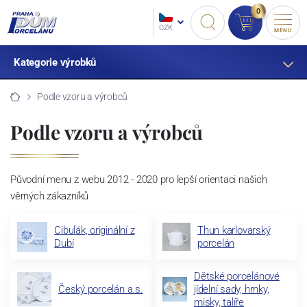
0
CZK
MENU
Kategorie výrobků
Podle vzoru a výrobců
Podle vzoru a výrobců
Původní menu z webu 2012 - 2020 pro lepší orientaci našich
věrných zákazníků
Cibulák, originální z
Thun karlovarský
Dubí
porcelán
Dětské porcelánové
Český porcelán a.s.
jídelní sady, hrnky,
misky, talíře