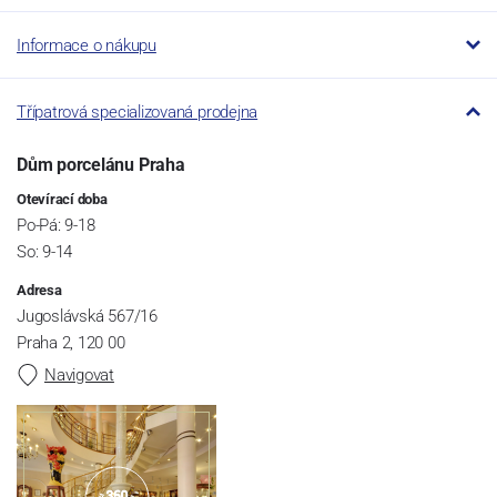
Informace o nákupu
Třípatrová specializovaná prodejna
Dům porcelánu Praha
Otevírací doba
Po-Pá: 9-18
So: 9-14
Adresa
Jugoslávská 567/16
Praha 2, 120 00
Navigovat