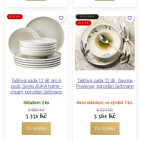
SLEVA
NOVINKA
SLEVA
Talířová sada 12 díl. pro 6
Talířová sada 12 díl., Savona
osob, Sento AURA home -
Provence, porcelán Seltmann
cream, porcelán Seltmann
Skladem 2 ks
Není skladem, ve výrobě 1 ks.
5 880 Kč
6 024 Kč
5 351 Kč
5 361 Kč
Do košíku
Do košíku