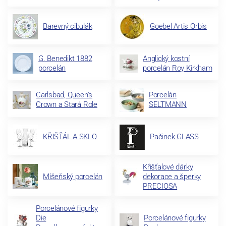
Barevný cibulák
Goebel Artis Orbis
G. Benedikt 1882
Anglický kostní
porcelán
porcelán Roy Kirkham
Carlsbad, Queen's
Porcelán
Crown a Stará Role
SELTMANN
KŘIŠŤÁL A SKLO
Pačinek GLASS
Křišťalové dárky,
Míšeňský porcelán
dekorace a šperky
PRECIOSA
Porcelánové figurky
Die
Porcelánové figurky