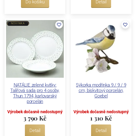
Do košíku
Detail
NOVINKA
NATÁLIE zelené kvítky:
Sýkorka modřinka 9 / 9 / 9
Talířová sada pro 4 osoby,
cm, biskvitový porcelán,
Thun 1794, karlovarský
Goebel
porcelán
Výrobek dočasně nedostupný
Výrobek dočasně nedostupný
3 790 Kč
1 310 Kč
Detail
Detail