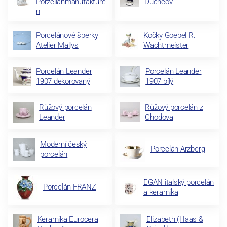
Porzellanmanufakture
Duchcov
n
Porcelánové šperky
Kočky Goebel R.
Atelier Mallys
Wachtmeister
Porcelán Leander
Porcelán Leander
1907 dekorovaný
1907 bílý
Růžový porcelán
Růžový porcelán z
Leander
Chodova
Moderní český
Porcelán Arzberg
porcelán
EGAN italský porcelán
Porcelán FRANZ
a keramika
Keramika Eurocera
Elizabeth (Haas &