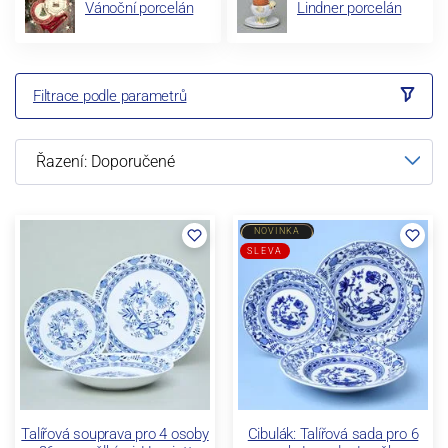
Vánoční porcelán
Lindner porcelán
Filtrace podle parametrů
NOVINKA
SLEVA
Talířová souprava pro 4 osoby
Cibulák: Talířová sada pro 6