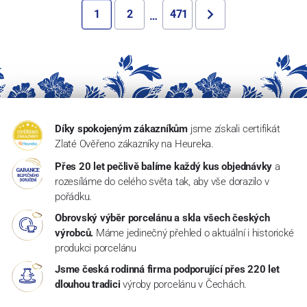
1
2
471
…
Díky spokojeným zákazníkům
jsme získali certifikát
Zlaté Ověřeno zákazníky na Heureka.
Přes 20 let pečlivě balíme každý kus objednávky
a
rozesíláme do celého světa tak, aby vše dorazilo v
pořádku.
Obrovský výběr porcelánu a skla všech českých
výrobců.
Máme jedinečný přehled o aktuální i historické
produkci porcelánu
Jsme česká rodinná firma podporující přes 220 let
dlouhou tradici
výroby porcelánu v Čechách.