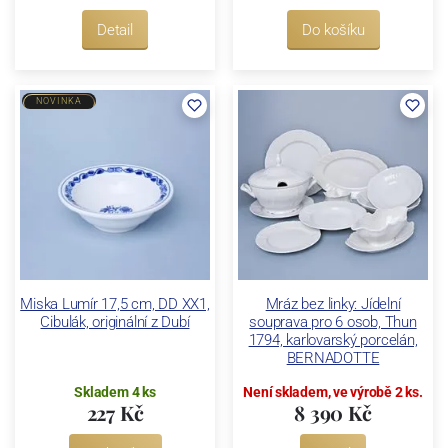
Detail
Do košíku
NOVINKA
Miska Lumír 17,5 cm, DD XX1,
Mráz bez linky: Jídelní
Cibulák, originální z Dubí
souprava pro 6 osob, Thun
1794, karlovarský porcelán,
BERNADOTTE
Skladem 4 ks
Není skladem, ve výrobě 2 ks.
227 Kč
8 390 Kč