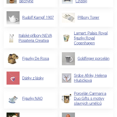
Bechyně
Czjzek)
Rudolf Kampf 1907
Příbory Toner
Lamart: Palais Royal,
Italské příbory NEVA
figurky Royal
Posateria Creativa
Copenhagen
Figurky De Rosa
Goldfinger porcelán
Srdce Afriky, Helena
Dárky z lásky
Hlušičková
Porcelán Carmani a
Figurky NAO
Duo Gifts s motivy
slavných umělců