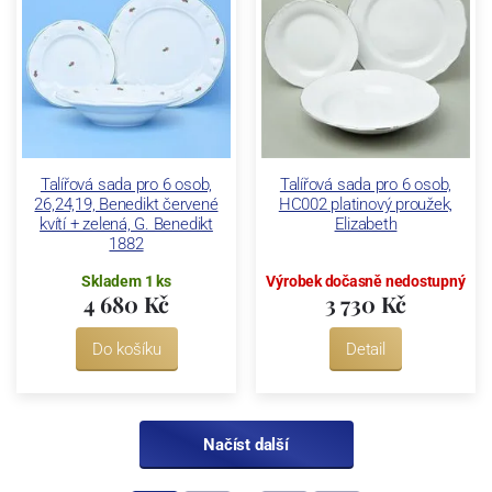
Talířová sada pro 6 osob,
Talířová sada pro 6 osob,
26,24,19, Benedikt červené
HC002 platinový proužek,
kvítí + zelená, G. Benedikt
Elizabeth
1882
Skladem 1 ks
Výrobek dočasně nedostupný
4 680 Kč
3 730 Kč
Do košíku
Detail
Načíst další