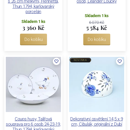
s 26 cm mělkými, Henrietta,
osob, Leander Loučky
Thun 1794, karlovarský
porcelán
Skladem 1 ks
Skladem 1 ks
6 070 Kč
3 360 Kč
5 584 Kč
Do košíku
Do košíku
NOVINKA
Coups husy, Talířová
Dekorativní osvětlení 14,5 x 9
souprava pro 6 osob 24-23-19,
cm, Cibulák, originální z Dubí
Thun 1794, karlovarský