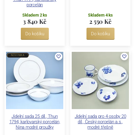
porcelán
Skladem 2 ks
Skladem 4 ks
3 840 Kč
2 550 Kč
Do košíku
Do košíku
NOVINKA
Jídelní sada 25 díl., Thun
Jídelní sada pro 4 osoby 20
1794, karlovarský porcelán,
díl., Český porcelán a.s.,
Nina modré proužky
modré třešně