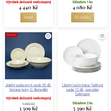
Výrobek dočasně nedostupný
Skladem 1 ks
4 440 Kč
4 080 Kč
Detail
Do košíku
SLEVA
Jídelní sada pro 6 osob 25 díl.,
Liberty luční tráva: Talířová
Verona Ivory, G. Benedikt
sada 12 díl., porcelán
Seltmann
Výrobek dočasně nedostupný
Skladem 2 ks
4 080 Kč
3 509 Kč
5 390 Kč