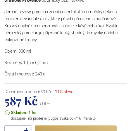
Diamond Provence
od značky SELTMANN.
Jemně béžový porcelán zdobí decentní středomořský dekor s
motivem levandule a oliv, který působí přirozeně a nadčasově.
Krásný doplněk pro servírování cukru ke kávě nebo čaji. Kvalitní
německý porcelán je příjemně lehký, vhodný do myčky nádobí i
mikrovlnné trouby.
Objem
:
300 ml
Rozměry
:
10,5 × 6,2 cm
Čistá hmotnost
:
243 g
Doporučená cena
660 Kč
11% sleva
587 Kč
s DPH
Skladem 1 ks
dostupné i na prodejně (Jugoslávská 567/16, Praha 2)