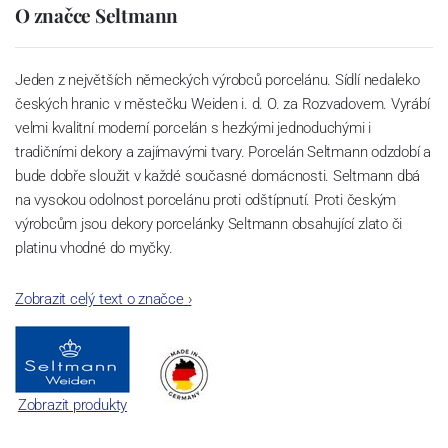
O značce Seltmann
Jeden z největších německých výrobců porcelánu. Sídlí nedaleko
českých hranic v městečku Weiden i. d. O. za Rozvadovem. Vyrábí
velmi kvalitní moderní porcelán s hezkými jednoduchými i
tradičními dekory a zajímavými tvary. Porcelán Seltmann odzdobí a
bude dobře sloužit v každé současné domácnosti. Seltmann dbá
na vysokou odolnost porcelánu proti odštípnutí. Proti českým
výrobcům jsou dekory porcelánky Seltmann obsahující zlato či
platinu vhodné do myčky.
Zobrazit celý text o značce
›
Zobrazit produkty