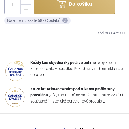
Do košíku
Nákupem získáte 587 Cibuláků
Kód: s65647c300
Každý kus objednávky pečlivě balíme
, aby k vám
zboží dorazilo v pořádku. Pokud ne, vyřídíme reklamaci
obratem.
Za 26 let existence nám pod rukama prošly tuny
porcelánu
, díky tomu umíme nabídnout pouze kvalitní
současné i historické porcelánové produkty.