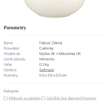
Parametry
Barva:
Fialová, Zelená
Provedení:
Cukřenky
Vhodné do:
Myčka OK + Mikrovlnka OK
Země původu:
Německo
Váha:
0.3 kg
Výrobce:
Seltmann
Rozměry:
0.0 x 0.0 x 0.0 cm
Kategorie:
Mlékovky a cukřenky
SAVONA fine diamond Provence