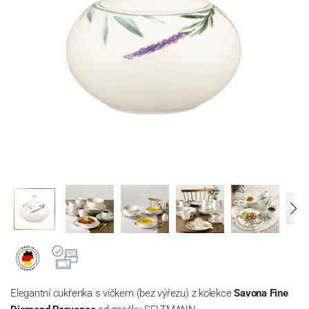
Elegantní cukřenka s víčkem (bez výřezu) z kolekce
Savona Fine