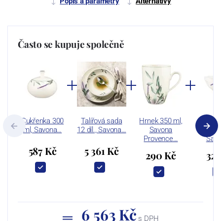
Popis a parametry
Alternativy
Často se kupuje společně
Cukřenka 300
Talířová sada
Hrnek 350 ml,
Miska
ml, Savona…
12 díl., Savona…
Savona
810
Provence…
Sav
587 Kč
5 361 Kč
290 Kč
325
6 563 Kč
s DPH