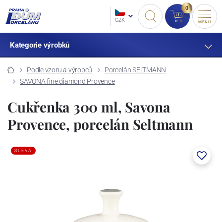
0
CZK
MENU
Kategorie výrobků
Podle vzoru a výrobců
Porcelán SELTMANN
SAVONA fine diamond Provence
Cukřenka 300 ml, Savona
Provence, porcelán Seltmann
SLEVA