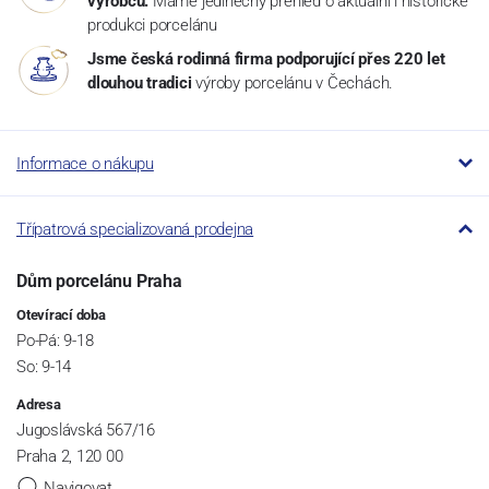
výrobců.
Máme jedinečný přehled o aktuální i historické
produkci porcelánu
Jsme česká rodinná firma podporující přes 220 let
dlouhou tradici
výroby porcelánu v Čechách.
Informace o nákupu
Třípatrová specializovaná prodejna
Dům porcelánu Praha
Otevírací doba
Po-Pá: 9-18
So: 9-14
Adresa
Jugoslávská 567/16
Praha 2, 120 00
Navigovat