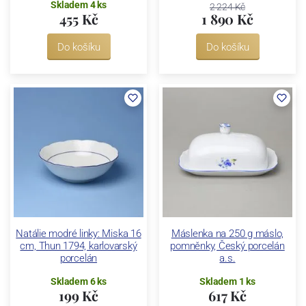
Skladem 4 ks
2 224 Kč
455 Kč
1 890 Kč
Do košíku
Do košíku
Natálie modré linky: Miska 16
Máslenka na 250 g máslo,
cm, Thun 1794, karlovarský
pomněnky, Český porcelán
porcelán
a.s.
Skladem 6 ks
Skladem 1 ks
199 Kč
617 Kč