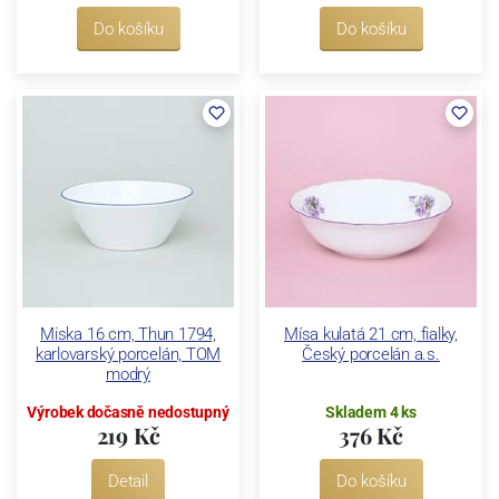
Do košíku
Do košíku
Miska 16 cm, Thun 1794,
Mísa kulatá 21 cm, fialky,
karlovarský porcelán, TOM
Český porcelán a.s.
modrý
Výrobek dočasně nedostupný
Skladem 4 ks
219 Kč
376 Kč
Detail
Do košíku