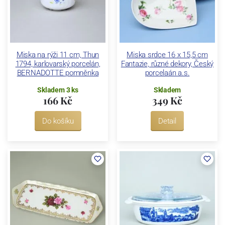
Miska na rýži 11 cm, Thun
Miska srdce 16 x 15,5 cm
1794, karlovarský porcelán,
Fantazie, různé dekory, Český
BERNADOTTE pomněnka
porcelaán a.s.
Skladem 3 ks
Skladem
166 Kč
349 Kč
Do košíku
Detail