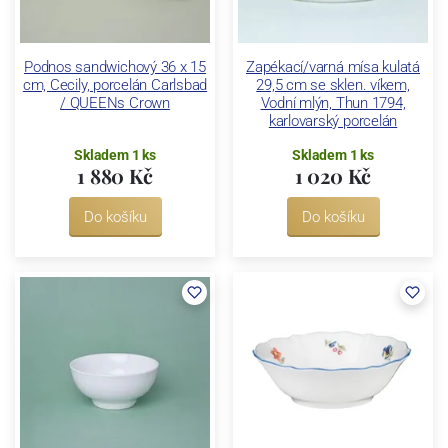
Podnos sandwichový 36 x 15
Zapékací/varná mísa kulatá
cm, Cecily, porcelán Carlsbad
29,5 cm se sklen. víkem,
/ QUEENs Crown
Vodní mlýn, Thun 1794,
karlovarský porcelán
Skladem 1 ks
Skladem 1 ks
1 880 Kč
1 020 Kč
Do košíku
Do košíku