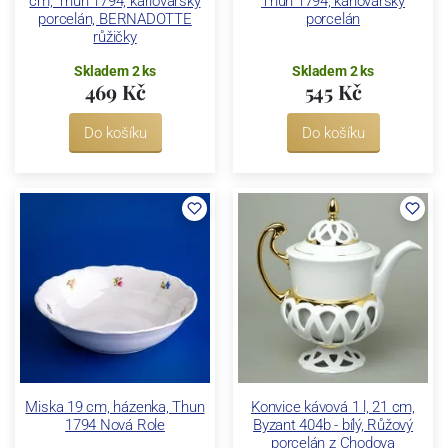
cm, Thun 1794, karlovarský
Thun 1794, karlovarský
porcelán, BERNADOTTE
porcelán
růžičky
Skladem 2 ks
Skladem 2 ks
469 Kč
545 Kč
Do košíku
Do košíku
Miska 19 cm, házenka, Thun
Konvice kávová 1 l, 21 cm,
1794 Nová Role
Byzant 404b - bílý, Růžový
porcelán z Chodova