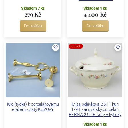
Skladem 7 ks
Skladem 1 ks
279 Kč
4 400 Kč
Do košíku
Do košíku
SLEVA
Klíč (tyčka) k porcelánovému
Mísa polévková 2,5 l, Thun
etažeru - zlatý KOVOVÝ
1794, karlovarský porcelán,
BERNADOTTE ivory + kytičky
Skladem 1 ks