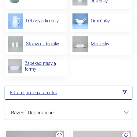
cukřenky
Džbány a korbely
Omáčníky
Stolovací doplňky
Máslenky
Zapékací mísy a
formy
Filtrace podle parametrů