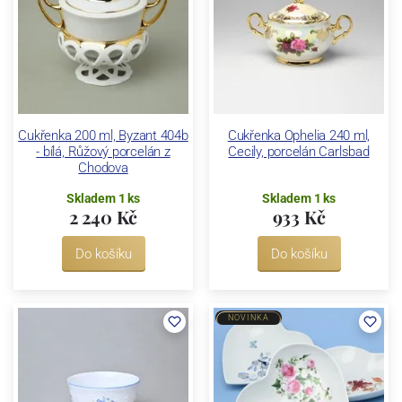
Cukřenka 200 ml, Byzant 404b
Cukřenka Ophelia 240 ml,
- bílá, Růžový porcelán z
Cecily, porcelán Carlsbad
Chodova
Skladem 1 ks
Skladem 1 ks
2 240 Kč
933 Kč
Do košíku
Do košíku
NOVINKA