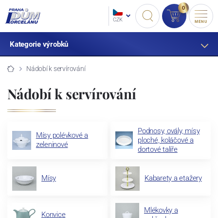
0
CZK
MENU
Kategorie výrobků
Nádobí k servírování
Nádobí k servírování
Podnosy, ovály, mísy
Mísy polévkové a
ploché, koláčové a
zeleninové
dortové talíře
Mísy
Kabarety a etažery
Mlékovky a
Konvice