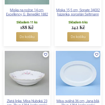
Miska na nožce 14 cm,
Miska 15,5 cm, Sonate 34032
Excellency, G. Benedikt 1882
házenka, porcelán Seltmann
Skladem 11 ks
Skladem 6 ks
188 Kč
242 Kč
Do košíku
Do košíku
Zlatá linka: Mísa hluboká 23
Mísa oválná 36 cm, Jana bílá,