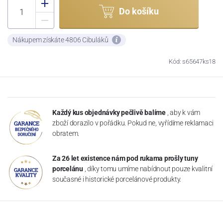
Do košíku
Nákupem získáte 4806 Cibuláků
Kód: s65647ks18
Každý kus objednávky pečlivě balíme
, aby k vám
zboží dorazilo v pořádku. Pokud ne, vyřídíme reklamaci
obratem.
Za 26 let existence nám pod rukama prošly tuny
porcelánu
, díky tomu umíme nabídnout pouze kvalitní
současné i historické porcelánové produkty.