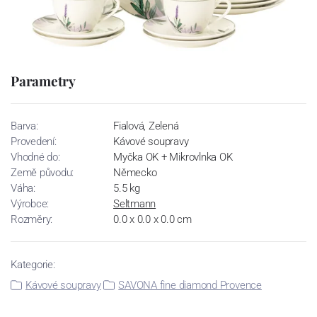
Parametry
Barva:
Fialová, Zelená
Provedení:
Kávové soupravy
Vhodné do:
Myčka OK + Mikrovlnka OK
Země původu:
Německo
Váha:
5.5 kg
Výrobce:
Seltmann
Rozměry:
0.0 x 0.0 x 0.0 cm
Kategorie:
Kávové soupravy
SAVONA fine diamond Provence