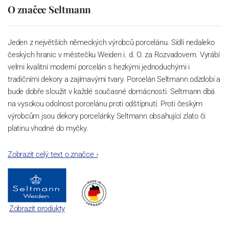
O značce Seltmann
Jeden z největších německých výrobců porcelánu. Sídlí nedaleko
českých hranic v městečku Weiden i. d. O. za Rozvadovem. Vyrábí
velmi kvalitní moderní porcelán s hezkými jednoduchými i
tradičními dekory a zajímavými tvary. Porcelán Seltmann odzdobí a
bude dobře sloužit v každé současné domácnosti. Seltmann dbá
na vysokou odolnost porcelánu proti odštípnutí. Proti českým
výrobcům jsou dekory porcelánky Seltmann obsahující zlato či
platinu vhodné do myčky.
Zobrazit celý text o značce
›
Zobrazit produkty