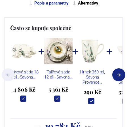
Popis a parametry
Alternativy
Často se kupuje společně
Kávová sada 18
Talířová sada
Hrnek 350 ml,
Miska
díl., Savona…
12 díl., Savona…
Savona
810
Provence…
Sav
4 806 Kč
5 361 Kč
290 Kč
325
10 782 Kč