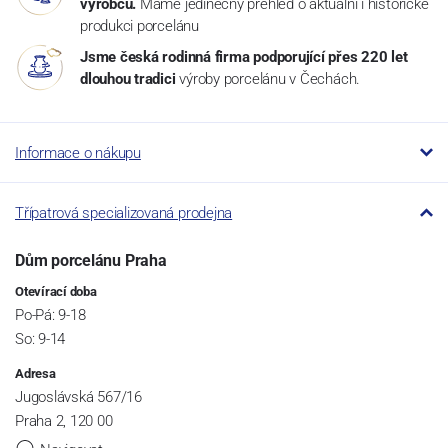
výrobců.
Máme jedinečný přehled o aktuální i historické
produkci porcelánu
Jsme česká rodinná firma podporující přes 220 let
dlouhou tradici
výroby porcelánu v Čechách.
Informace o nákupu
Třípatrová specializovaná prodejna
Dům porcelánu Praha
Otevírací doba
Po-Pá: 9-18
So: 9-14
Adresa
Jugoslávská 567/16
Praha 2, 120 00