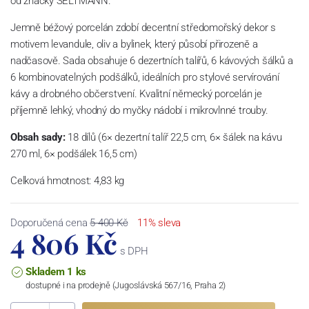
od značky SELTMANN.
Jemně béžový porcelán zdobí decentní středomořský dekor s
motivem levandule, oliv a bylinek, který působí přirozeně a
nadčasově. Sada obsahuje 6 dezertních talířů, 6 kávových šálků a
6 kombinovatelných podšálků, ideálních pro stylové servírování
kávy a drobného občerstvení. Kvalitní německý porcelán je
příjemně lehký, vhodný do myčky nádobí i mikrovlnné trouby.
Obsah sady:
18 dílů (6× dezertní talíř 22,5 cm, 6× šálek na kávu
270 ml, 6× podšálek 16,5 cm)
Celková hmotnost: 4,83 kg
Doporučená cena
5 400 Kč
11% sleva
4 806 Kč
s DPH
Skladem 1 ks
dostupné i na prodejně (Jugoslávská 567/16, Praha 2)