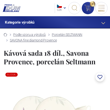
0
CZK
MENU
Kategorie výrobků
Podle vzoru a výrobců
Porcelán SELTMANN
SAVONA fine diamond Provence
Kávová sada 18 díl., Savona
Provence, porcelán Seltmann
SLEVA