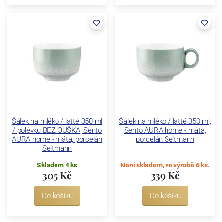
Šálek na mléko / latté 350 ml
Šálek na mléko / latté 350 ml,
/ polévku BEZ OUŠKA, Sento
Sento AURA home - máta,
AURA home - máta, porcelán
porcelán Seltmann
Seltmann
Skladem 4 ks
Není skladem, ve výrobě 6 ks.
305 Kč
339 Kč
Do košíku
Do košíku