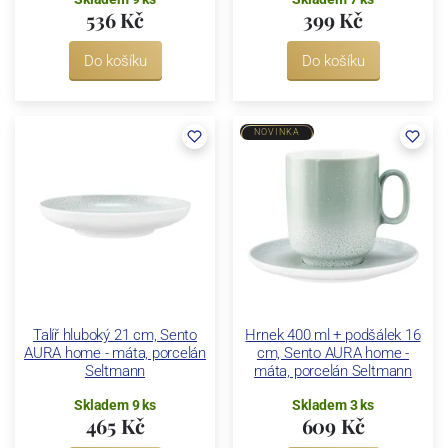
536 Kč
399 Kč
Do košíku
Do košíku
NOVINKA
Talíř hluboký 21 cm, Sento
Hrnek 400 ml + podšálek 16
AURA home - máta, porcelán
cm, Sento AURA home -
Seltmann
máta, porcelán Seltmann
Skladem 9 ks
Skladem 3 ks
465 Kč
609 Kč