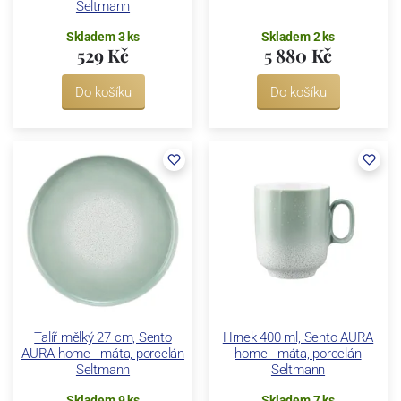
Seltmann
Skladem 3 ks
Skladem 2 ks
529 Kč
5 880 Kč
Do košíku
Do košíku
Talíř mělký 27 cm, Sento
Hrnek 400 ml, Sento AURA
AURA home - máta, porcelán
home - máta, porcelán
Seltmann
Seltmann
Skladem 9 ks
Skladem 7 ks