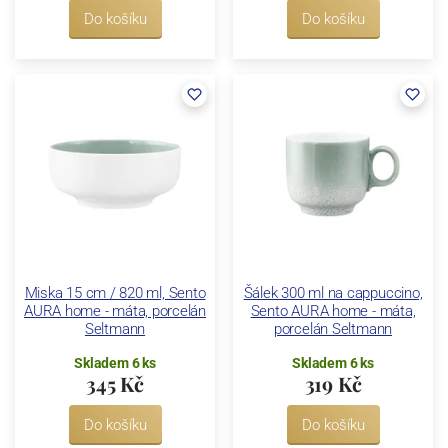
Do košíku
Do košíku
Miska 15 cm / 820 ml, Sento
Šálek 300 ml na cappuccino,
AURA home - máta, porcelán
Sento AURA home - máta,
Seltmann
porcelán Seltmann
Skladem 6 ks
Skladem 6 ks
345 Kč
319 Kč
Do košíku
Do košíku