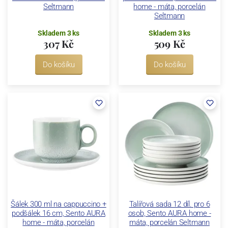
Seltmann
home - máta, porcelán
Seltmann
Skladem 3 ks
Skladem 3 ks
307 Kč
509 Kč
Do košíku
Do košíku
Šálek 300 ml na cappuccino +
Talířová sada 12 díl. pro 6
podšálek 16 cm, Sento AURA
osob, Sento AURA home -
home - máta, porcelán
máta, porcelán Seltmann