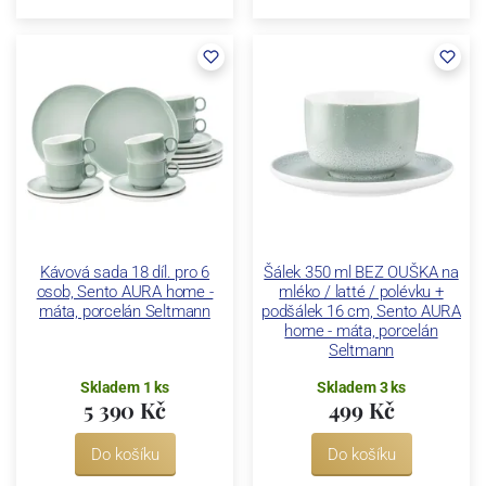
Kávová sada 18 díl. pro 6
Šálek 350 ml BEZ OUŠKA na
osob, Sento AURA home -
mléko / latté / polévku +
máta, porcelán Seltmann
podšálek 16 cm, Sento AURA
home - máta, porcelán
Seltmann
Skladem 1 ks
Skladem 3 ks
5 390 Kč
499 Kč
Do košíku
Do košíku