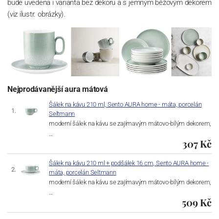
bude uvedena i varianta bez dekoru a s jemným béžovým dekorem
(viz ilustr. obrázky).
Nejprodávanější aura mátová
Šálek na kávu 210 ml, Sento AURA home - máta, porcelán
Seltmann
moderní šálek na kávu se zajímavým mátovo-bílým dekorem,
…
307 Kč
Šálek na kávu 210 ml + podšálek 16 cm, Sento AURA home -
máta, porcelán Seltmann
moderní šálek na kávu se zajímavým mátovo-bílým dekorem,
…
509 Kč