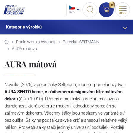
0
CZK
MENU
Kategorie výrobků
Podle vzoru a výrobců
Porcelán SELTMANN
AURA mátová
AURA mátová
Novinka (2025) z porcelánky Seltmann, moderní porcelánový tvar
AURA SENTO home, v nádherném designovém bílo-mátovém
dekoru
(číslo 10910). Úžasný a praktický porcelán pro každou
domácnost, která preferuje moderní jednoduchý porcelán se
zajímavým dekorem. Všechny šálky jsou nabízeny ve variantě s /
bez ouška. Šálky na podšálku skvěle drží a snesou i relativně velký
náklon. Pro větší šálky stačí jedinný univerzální podšálek. Později