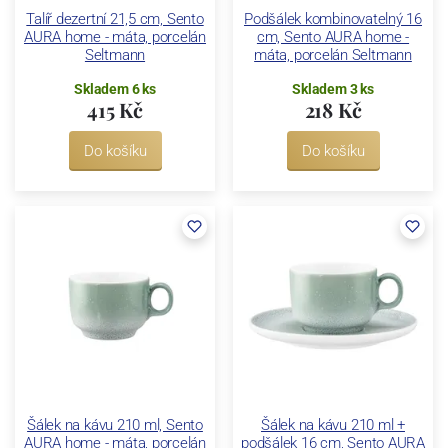
Talíř dezertní 21,5 cm, Sento
Podšálek kombinovatelný 16
AURA home - máta, porcelán
cm, Sento AURA home -
Seltmann
máta, porcelán Seltmann
Skladem 6 ks
Skladem 3 ks
415 Kč
218 Kč
Do košíku
Do košíku
Šálek na kávu 210 ml, Sento
Šálek na kávu 210 ml +
AURA home - máta, porcelán
podšálek 16 cm, Sento AURA