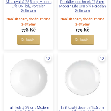
Mísa oválná 25,5 cm, Modern
Podšálek pod hrnek 17,5 cm,
Life UNI bílý, Porcelán
Modern Life UNI bílý, Porcelán
Seltmann
Seltmann
Není skladem, dodání zhruba
Není skladem, dodání zhruba
2-3 týdny
2-3 týdny
778 Kč
179 Kč
Do košíku
Do košíku
Talíř kulatý 29 cm, Modern
Talíř kulatý dezertní 15,5 cm,