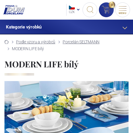
0
CZK
MENU
Kategorie výrobků
Podle vzoru a výrobců
Porcelán SELTMANN
MODERN LIFE bílý
MODERN LIFE bílý