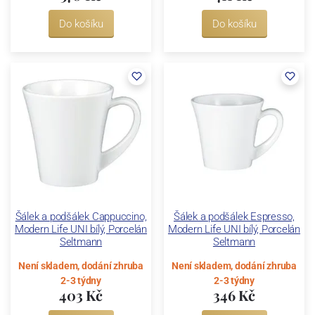
Do košíku
Do košíku
Šálek a podšálek Cappuccino,
Šálek a podšálek Espresso,
Modern Life UNI bílý, Porcelán
Modern Life UNI bílý, Porcelán
Seltmann
Seltmann
Není skladem, dodání zhruba
Není skladem, dodání zhruba
2-3 týdny
2-3 týdny
403 Kč
346 Kč