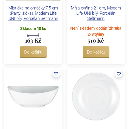
Mistička na omáčky 7,5 cm
Mísa oválná 21 cm, Modern
(Party lžička), Modern Life
Life UNI bílý, Porcelán
UNI bílý, Porcelán Seltmann
Seltmann
Není skladem, dodání zhruba
Skladem 10 ks
2-3 týdny
271 Kč
163 Kč
519 Kč
Do košíku
Do košíku