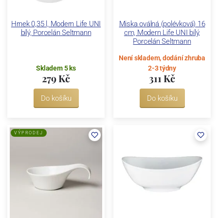
Hrnek 0,35 l, Modern Life UNI
Miska oválná (polévková) 16
bílý, Porcelán Seltmann
cm, Modern Life UNI bílý,
Porcelán Seltmann
Není skladem, dodání zhruba
Skladem 5 ks
2-3 týdny
279 Kč
311 Kč
Do košíku
Do košíku
VÝPRODEJ