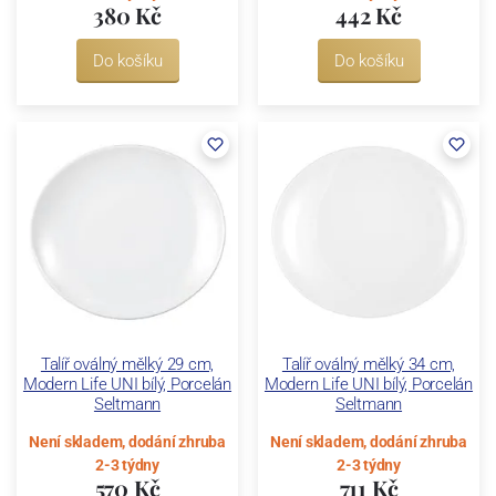
380 Kč
442 Kč
Do košíku
Do košíku
Talíř oválný mělký 29 cm,
Talíř oválný mělký 34 cm,
Modern Life UNI bílý, Porcelán
Modern Life UNI bílý, Porcelán
Seltmann
Seltmann
Není skladem, dodání zhruba
Není skladem, dodání zhruba
2-3 týdny
2-3 týdny
570 Kč
711 Kč