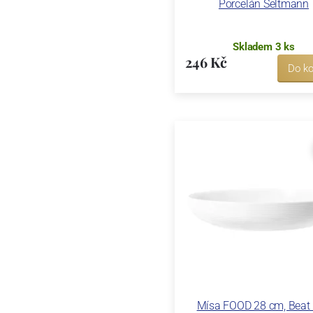
Porcelán Seltmann
Skladem 3 ks
246 Kč
Do ko
Mísa FOOD 28 cm, Beat b