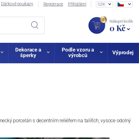
Dárkové poukazy
Registrace
Přihlášení
CZK
0
Nákupní košík
0 Kč
Dekorace a
Podle vzoru a
Výprodej
šperky
výrobců
ěmecký porcelán s decentním reliéfem na talířích, vysoce odolný