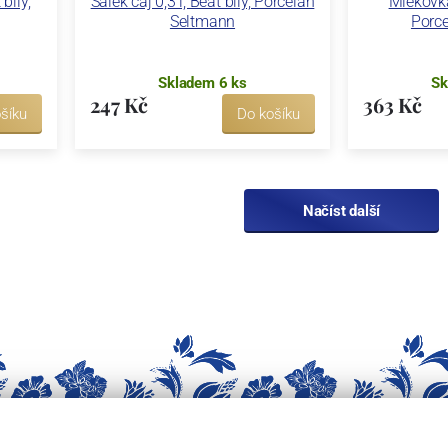
bílý,
Šálek čaj 0,3 l, Beat bílý, Porcelán
Mlékovka 
Seltmann
Porc
Skladem 6 ks
Sk
247 Kč
363 Kč
šíku
Do košíku
Načíst další