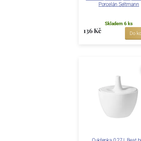
Porcelán Seltmann
Skladem 6 ks
136 Kč
Do ko
Cukřenka 0,27 l, Beat bí