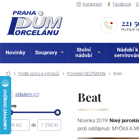
Instagram
Facebook
D
221 5
Po-Pá 9-18
Stolní
Nádobí k
Novinky
Soupravy
nádobí
servírován
Podle vzoru a výrobců
Porcelán SELTMANN
Beat
Beat
skladem
(27)
Cena
Novinka 2019!
Nový porcelá
do
proti odštípnutí. MYČKA A