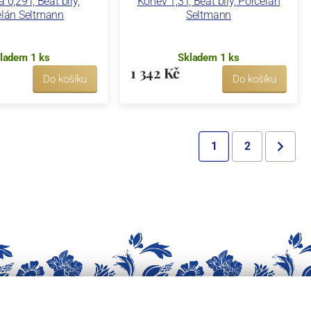
0,29 l, Beat bílý,
Konev 1,3 l, Beat bílý, Porcelán
elán Seltmann
Seltmann
ladem 1 ks
Skladem 1 ks
1 342 Kč
Do košíku
Do košíku
1
2