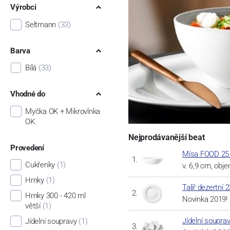
Výrobci
Seltmann
(33)
Barva
Bílá
(33)
Vhodné do
Myčka OK + Mikrovlnka
OK
Nejprodávanější beat
Provedení
Mísa FOOD 25 
Cukřenky
(1)
v. 6,9 cm, objem
Hrnky
(1)
Talíř dezertní 
Hrnky 300 - 420 ml
Novinka 2019!
větší
(1)
Jídelní souprav
Jídelní soupravy
(1)