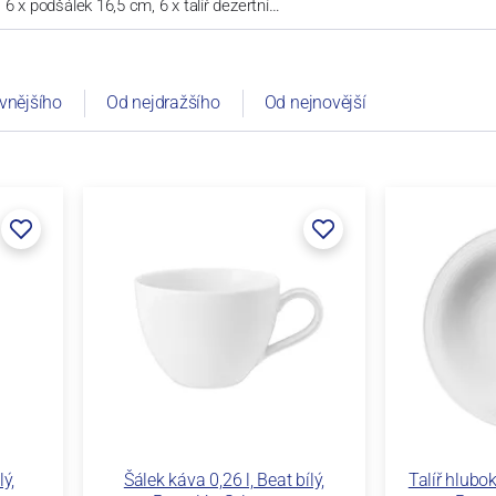
l, 6 x podšálek 16,5 cm, 6 x talíř dezertní…
vnějšího
Od nejdražšího
Od nejnovější
ý,
Šálek káva 0,26 l, Beat bílý,
Talíř hlubok