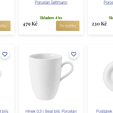
Porcelán Seltmann
Porc
Skladem 4 ks
Sk
479 Kč
230 Kč
šíku
Do košíku
 bílý,
Hrnek 0,3 l, Beat bílý, Porcelán
Podšálek 