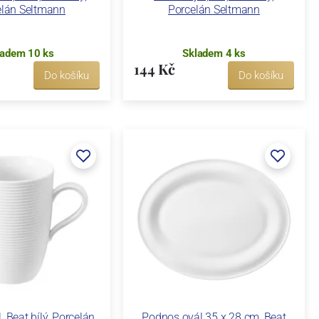
elán Seltmann
Porcelán Seltmann
ladem 10 ks
Skladem 4 ks
144 Kč
Do košíku
Do košíku
, Beat bílý, Porcelán
Podnos ovál 35 x 28 cm, Beat