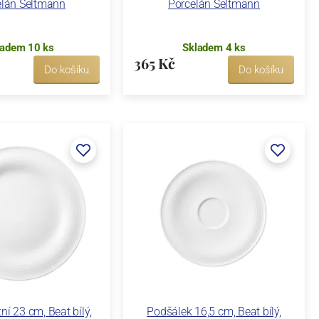
elán Seltmann
Porcelán Seltmann
ladem 10 ks
Skladem 4 ks
365 Kč
Do košíku
Do košíku
tní 23 cm, Beat bílý,
Podšálek 16,5 cm, Beat bílý,