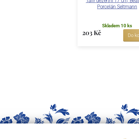
Talíř dezertní 17 cm, Beat 
Porcelán Seltmann
Skladem 10 ks
203 Kč
Do ko