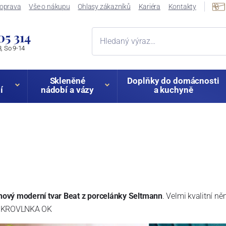
oprava
Vše o nákupu
Ohlasy zákazníků
Kariéra
Kontakty
05 314
, So 9-14
Skleněné
Doplňky do domácnosti
í
nádobí a vázy
a kuchyně
nový moderní tvar Beat z porcelánky Seltmann
. Velmi kvalitní n
 MIKROVLNKA OK