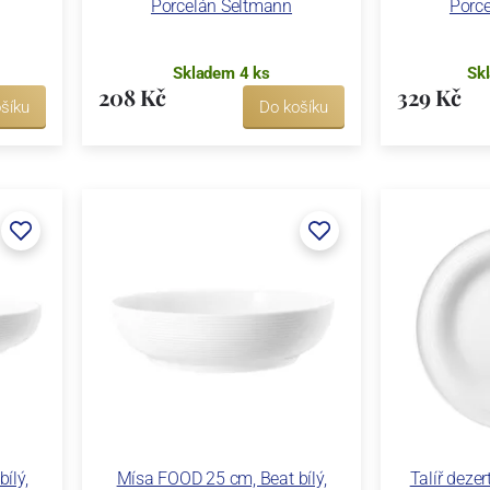
Porcelán Seltmann
Porc
Skladem 4 ks
Sk
208 Kč
329 Kč
šíku
Do košíku
ílý,
Mísa FOOD 25 cm, Beat bílý,
Talíř dezer