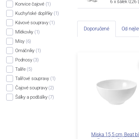
6 x šálek 0,26 
Konvice čajové
(1)
Kuchyňské doplňky
(1)
Kávové soupravy
(1)
Doporučené
Od nejle
Mlékovky
(1)
Mísy
(6)
Omáčníky
(1)
Podnosy
(3)
Talíře
(5)
Talířové soupravy
(1)
Čajové soupravy
(2)
Šálky a podšálky
(7)
Miska 15,5 cm, Beat bíl