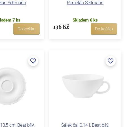
elán Seltmann
Porcelán Seltmann
ladem 7 ks
Skladem 6 ks
136 Kč
Do košíku
Do košíku
13,5 cm, Beat bílý,
Šálek čaj 0,14 l, Beat bílý,