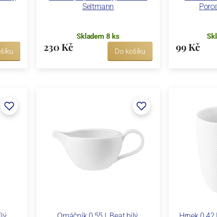
Seltmann
Porc
Skladem 8 ks
Sk
230 Kč
99 Kč
šíku
Do košíku
lý,
Omáčník 0,55 l, Beat bílý,
Hrnek 0,42 l