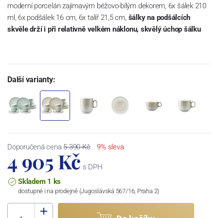
moderní porcelán zajímavým béžovo-bílým dekorem, 6x šálek 210
ml, 6x podšálek 16 cm, 6x talíř 21,5 cm,
šálky na podšálcích
skvěle drží i při relativně velkém náklonu, skvělý úchop šálku
Další varianty:
Doporučená cena
5 390 Kč
9% sleva
4 905 Kč
s DPH
Skladem 1 ks
dostupné i na prodejně (Jugoslávská 567/16, Praha 2)