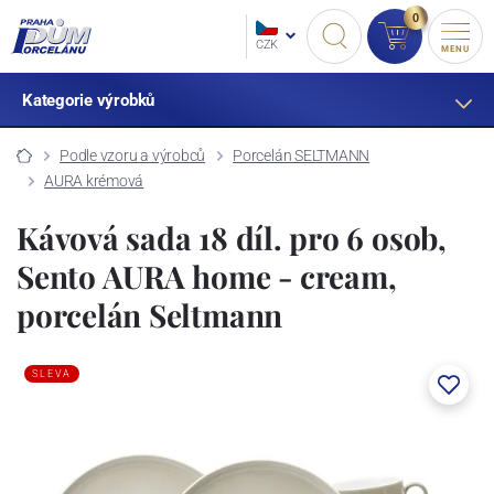
0
CZK
MENU
Kategorie výrobků
Podle vzoru a výrobců
Porcelán SELTMANN
AURA krémová
Kávová sada 18 díl. pro 6 osob,
Sento AURA home - cream,
porcelán Seltmann
SLEVA