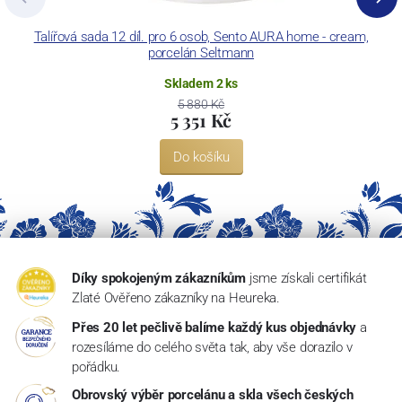
Talířová sada 12 díl. pro 6 osob, Sento AURA home - cream,
porcelán Seltmann
Skladem 2 ks
5 880 Kč
5 351 Kč
Do košíku
Díky spokojeným zákazníkům
jsme získali certifikát
Zlaté Ověřeno zákazníky na Heureka.
Přes 20 let pečlivě balíme každý kus objednávky
a
rozesíláme do celého světa tak, aby vše dorazilo v
pořádku.
Obrovský výběr porcelánu a skla všech českých