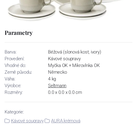
Parametry
Barva:
Béžová (slonová kost, ivory)
Provedení:
Kávové soupravy
Vhodné do:
Myčka OK + Mikrovlnka OK
Země původu:
Německo
Váha:
4 kg
Výrobce:
Seltmann
Rozměry:
0.0 x 0.0 x 0.0 cm
Kategorie:
Kávové soupravy
AURA krémová