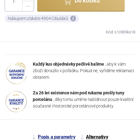
Do košíku
Nákupem získáte 4904 Cibuláků
Kód: s10909ks18
Každý kus objednávky pečlivě balíme
, aby k vám
zboží dorazilo v pořádku. Pokud ne, vyřídíme reklamaci
obratem.
Za 26 let existence nám pod rukama prošly tuny
porcelánu
, díky tomu umíme nabídnout pouze kvalitní
současné i historické porcelánové produkty.
Popis a parametry
Alternativy