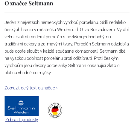
O značce Seltmann
Jeden z největších německých výrobců porcelánu. Sídlí nedaleko
českých hranic v městečku Weiden i. d. O. za Rozvadovem. Vyrábí
velmi kvalitní moderní porcelán s hezkými jednoduchými i
tradičními dekory a zajímavými tvary. Porcelán Seltmann odzdobí a
bude dobře sloužit v každé současné domácnosti. Seltmann dbá
na vysokou odolnost porcelánu proti odštípnutí. Proti českým
výrobcům jsou dekory porcelánky Seltmann obsahující zlato či
platinu vhodné do myčky.
Zobrazit celý text o značce
›
Zobrazit produkty