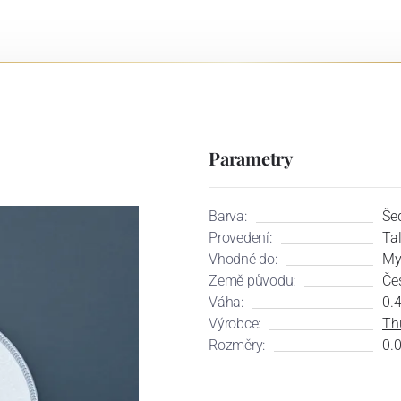
Parametry
Barva:
Še
Provedení:
Tal
Vhodné do:
My
Země původu:
Če
Váha:
0.4
Výrobce:
Th
Rozměry:
0.0