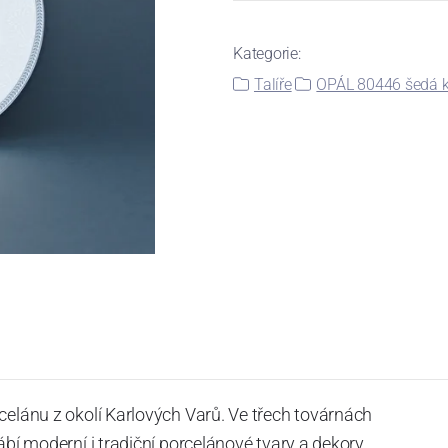
Kategorie:
Talíře
OPÁL 80446 šedá k
celánu z okolí Karlových Varů. Ve třech továrnách
ábí moderní i tradiční porcelánové tvary a dekory.