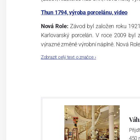
Thun 1794, výroba porcelánu, video
Nová Role:
Závod byl založen roku 1921
Karlovarský porcelán. V roce 2009 byl
výrazné změně výrobní náplně. Nová Role s
jsou umístěny i provoz servis a výroba s
Zobrazit celý text o značce
›
známkám a ve své výrobě navazuje na v
tohoto závodu je 3.500 - 4.000 tun ročně
- isostatické lisy, tlakové lití, glazo
dekorační pec. Závod nabízí své výrobky j
Závod používá ochrannou známku Thun 1
Váh
Přij
Klášterec nad Ohří:
450 