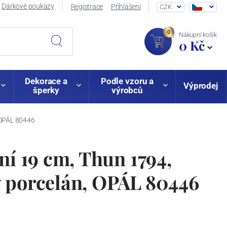
Dárkové poukazy
Registrace
Přihlášení
CZK
0
Nákupní košík
0 Kč
Dekorace a
Podle vzoru a
Výprodej
šperky
výrobců
, OPÁL 80446
ní 19 cm, Thun 1794,
ý porcelán, OPÁL 80446