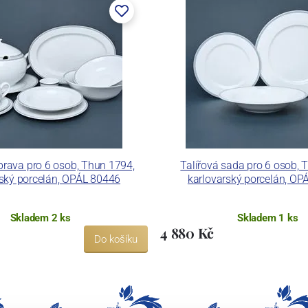
 pecemi a vtavnou dekorační pecí. Závod je schopen
 dekoračních technik.
ku LC a Thun Hotel & Restaurant.
prava pro 6 osob, Thun 1794,
Talířová sada pro 6 osob, 
rský porcelán, OPÁL 80446
karlovarský porcelán, OP
Skladem 2 ks
Skladem 1 ks
4 880 Kč
Do košíku