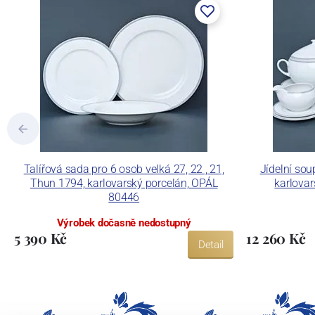
tlakového lití, moderními komorovými
dekorovat své výrobky pomocí klasických
Concordia Lesov používá ochrannou znám
Talířová sada pro 6 osob velká 27, 22 , 21,
Jídelní sou
Thun 1794, karlovarský porcelán, OPÁL
karlova
80446
Výrobek dočasně nedostupný
5 390 Kč
12 260 Kč
Detail