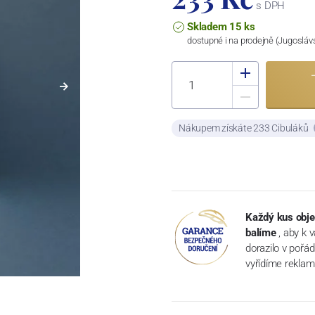
s DPH
Skladem 15 ks
dostupné i na prodejně (Jugosláv
Nákupem získáte 233 Cibuláků
Každý kus obje
balíme
, aby k 
dorazilo v pořá
vyřídíme reklam