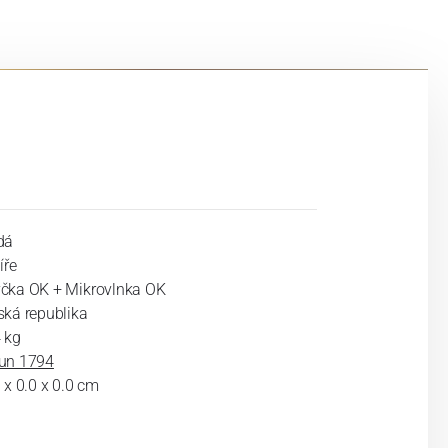
dá
íře
čka OK + Mikrovlnka OK
ská republika
 kg
un 1794
 x 0.0 x 0.0 cm