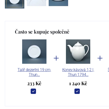
Často se kupuje společně
Talíř dezertní 19 cm,
Konev kávová 1,2 l,
Thun…
Thun 1794…
233 Kč
1 240 Kč