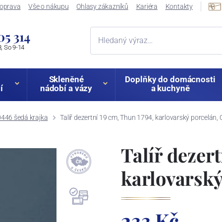
oprava
Vše o nákupu
Ohlasy zákazníků
Kariéra
Kontakty
05 314
, So 9-14
Skleněné
Doplňky do domácnosti
í
nádobí a vázy
a kuchyně
446 šedá krajka
Talíř dezertní 19 cm, Thun 1794, karlovarský porcelán
Talíř dezert
karlovarsk
233 Kč