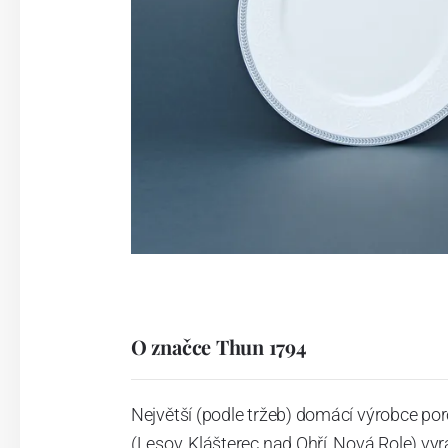
O značce Thun 1794
Největší (podle tržeb) domácí výrobce por
(Lesov, Klášterec nad Ohří, Nová Role) vyr