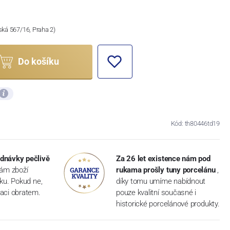
ská 567/16, Praha 2)
Do košíku
Kód: th80446td19
dnávky pečlivě
Za 26 let existence nám pod
vám zboží
rukama prošly tuny porcelánu
,
dku. Pokud ne,
díky tomu umíme nabídnout
aci obratem.
pouze kvalitní současné i
historické porcelánové produkty.