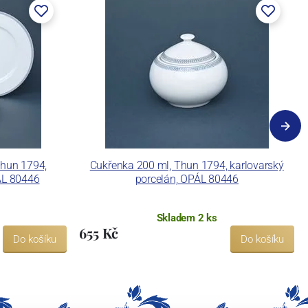
Thun 1794,
Cukřenka 200 ml, Thun 1794, karlovarský
ÁL 80446
porcelán, OPÁL 80446
Skladem 2 ks
655 Kč
Do košíku
Do košíku