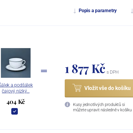
Popis a parametry
1 877 Kč
s DPH
Šálek a podšálek
Vložit vše do košíku
čajový nízký…
404 Kč
Kusy jednotlivých produktů si
můžete upravit následně v košíku