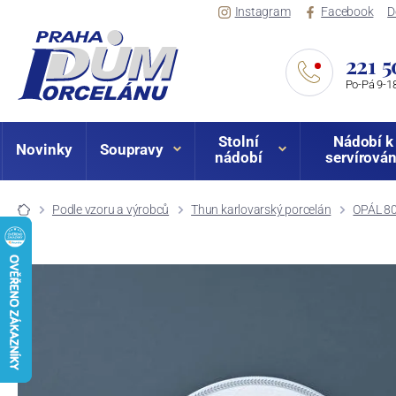
Instagram
Facebook
D
221 5
Po-Pá 9-18
Stolní
Nádobí k
Novinky
Soupravy
nádobí
servírován
Podle vzoru a výrobců
Thun karlovarský porcelán
OPÁL 80