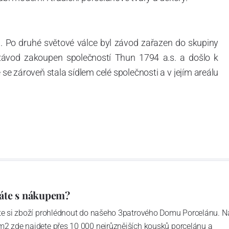
. Po druhé světové válce byl závod zařazen do skupiny
 závod zakoupen společností Thun 1794 a.s. a došlo k
e zároveň stala sídlem celé společnosti a v jejím areálu
ítotisku. Thun 1794 a.s. zakoupila i práva k ochranným
íce jak 220-letou tradici výroby porcelánu. Kapacita
, závod je vybaven moderními technologickými zařízeními
vací komplex, rychlovýpalná pec, komorová pec, vtavná
ak v bílém, tak v dekorovaném provedení.
794 a Thun Hotel & Restaurant.
áte s nákupem?
ďte si zboží prohlédnout do našeho 3patrového Domu Porcelánu. N
m2 zde najdete přes 10 000 nejrůznějších kousků porcelánu a