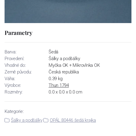
Parametry
Barva:
Šedá
Provedení:
Šálky a podšálky
Vhodné do:
Myčka OK + Mikrovlnka OK
Země původu:
Česká republika
Váha:
0.39 kg
Výrobce:
Thun 1794
Rozměry:
0.0 x 0.0 x 0.0 cm
Kategorie:
Šálky a podšálky
OPÁL 80446 šedá krajka