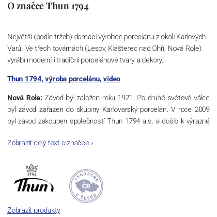
O značce Thun 1794
Největší (podle tržeb) domácí výrobce porcelánu z okolí Karlových
Varů. Ve třech továrnách (Lesov, Klášterec nad Ohří, Nová Role)
vyrábí moderní i tradiční porcelánové tvary a dekory.
Thun 1794, výroba porcelánu, video
Nová Role:
Závod byl založen roku 1921. Po druhé světové válce
byl závod zařazen do skupiny Karlovarský porcelán. V roce 2009
byl závod zakoupen společností Thun 1794 a.s. a došlo k výrazné
změně výrobní náplně. Nová Role se zároveň stala sídlem celé
Zobrazit celý text o značce
›
společnosti a v jejím areálu jsou umístěny i provoz servis a výroba
sítotisku. Thun 1794 a.s. zakoupila i práva k ochranným známkám
a ve své výrobě navazuje na více jak 220-letou tradici výroby
porcelánu. Kapacita tohoto závodu je 3.500 - 4.000 tun ročně,
závod je vybaven moderními technologickými zařízeními -
isostatické lisy, tlakové lití, glazovací komplex, rychlovýpalná pec,
Zobrazit produkty
komorová pec, vtavná dekorační pec. Závod nabízí své výrobky jak