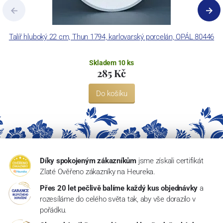
Talíř hluboký 22 cm, Thun 1794, karlovarský porcelán, OPÁL 80446
Skladem 10 ks
285 Kč
Do košíku
Díky spokojeným zákazníkům
jsme získali certifikát
Zlaté Ověřeno zákazníky na Heureka.
Přes 20 let pečlivě balíme každý kus objednávky
a
rozesíláme do celého světa tak, aby vše dorazilo v
pořádku.