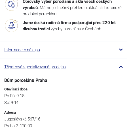
Obrovský výběr porcelánu a skla všech českých
výrobců.
Máme jedinečný přehled o aktuální i historické
produkci porcelánu
Jsme česká rodinná firma podporující přes 220 let
dlouhou tradici
výroby porcelánu v Čechách.
Informace o nákupu
Třípatrová specializovaná prodejna
Dům porcelánu Praha
Otevírací doba
Po-Pá: 9-18
So: 9-14
Adresa
Jugoslávská 567/16
Praha 2, 120 00