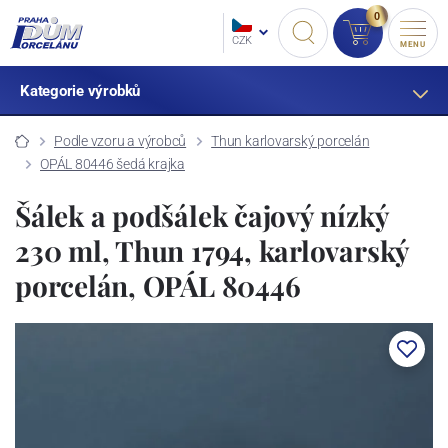
0
CZK
MENU
Kategorie výrobků
Podle vzoru a výrobců
Thun karlovarský porcelán
OPÁL 80446 šedá krajka
Šálek a podšálek čajový nízký
230 ml, Thun 1794, karlovarský
porcelán, OPÁL 80446