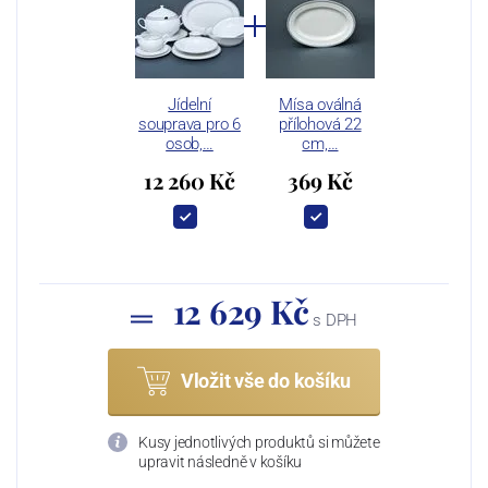
Jídelní
Mísa oválná
souprava pro 6
přílohová 22
osob,…
cm,…
12 260 Kč
369 Kč
12 629 Kč
s DPH
Vložit vše do košíku
Kusy jednotlivých produktů si můžete
upravit následně v košíku