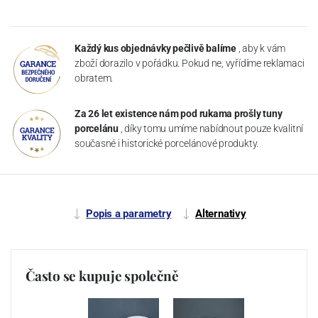
Každý kus objednávky pečlivě balíme
, aby k vám
zboží dorazilo v pořádku. Pokud ne, vyřídíme reklamaci
obratem.
Za 26 let existence nám pod rukama prošly tuny
porcelánu
, díky tomu umíme nabídnout pouze kvalitní
současné i historické porcelánové produkty.
Popis a parametry
Alternativy
Často se kupuje společně