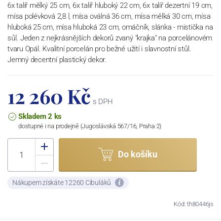
6x talíř mělký 25 cm, 6x talíř hluboký 22 cm, 6x talíř dezertní 19 cm,
mísa polévková 2,8 l, mísa oválná 36 cm, mísa mělká 30 cm, mísa
hluboká 25 cm, mísa hluboká 23 cm, omáčník, slánka - mistička na
sůl. Jeden z nejkrásnějších dekorů zvaný "krajka" na porcelánovém
tvaru Opál. Kvalitní porcelán pro bežné užití i slavnostní stůl.
Jemný decentní plastický dekor.
12 260 Kč
s DPH
Skladem 2 ks
dostupné i na prodejně (Jugoslávská 567/16, Praha 2)
Do košíku
Nákupem získáte 12260 Cibuláků
Kód: th80446js