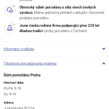
Obrovský výběr porcelánu a skla všech českých
výrobců.
Máme jedinečný přehled o aktuální i historické
produkci porcelánu
Jsme česká rodinná firma podporující přes 220 let
dlouhou tradici
výroby porcelánu v Čechách.
Informace o nákupu
Třípatrová specializovaná prodejna
Dům porcelánu Praha
Otevírací doba
Po-Pá: 9-18
So: 9-14
Adresa
Jugoslávská 567/16