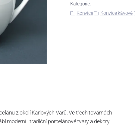
Kategorie:
Konvice
Konvice kávové
celánu z okolí Karlových Varů. Ve třech továrnách
ábí moderní i tradiční porcelánové tvary a dekory.