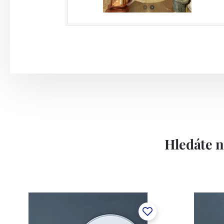
jako druhá nejstarší továrna v Čechách.V
nově vybudovaných prostor, ve který
technologickými zařízeními jako jsou tl
disponuje velmi silným dekoračním odděl
dostupné druhy dekorace: sítotiskové de
využitím drahých kovů nebo barev, stříkán
Závod používá ochrannou známku Thun 
Lesov:
Hledáte n
Concordia Lesov byla založena 1888 Ern
součástí společnosti Karlovarský porce
a.s. včetně ochranné známky a technolog
tlakového lití, moderními komorovými
dekorovat své výrobky pomocí klasických