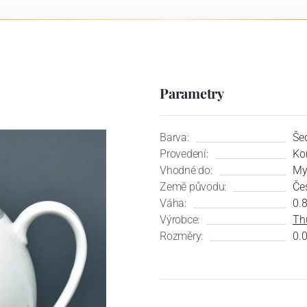
Parametry
Barva:
Še
Provedení:
Ko
Vhodné do:
My
Země původu:
Če
Váha:
0.8
Výrobce:
Th
Rozměry:
0.0