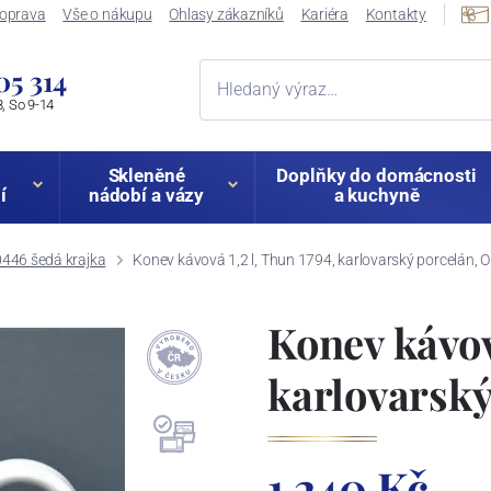
oprava
Vše o nákupu
Ohlasy zákazníků
Kariéra
Kontakty
05 314
, So 9-14
Skleněné
Doplňky do domácnosti
í
nádobí a vázy
a kuchyně
446 šedá krajka
Konev kávová 1,2 l, Thun 1794, karlovarský porcelán,
Konev kávová
karlovarsk
1 240 Kč