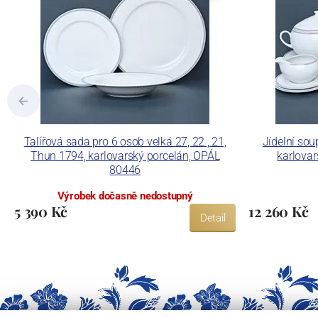
Concordia Lesov používá ochrannou znám
Talířová sada pro 6 osob velká 27, 22 , 21,
Jídelní sou
Thun 1794, karlovarský porcelán, OPÁL
karlova
80446
Výrobek dočasně nedostupný
5 390 Kč
12 260 Kč
Detail