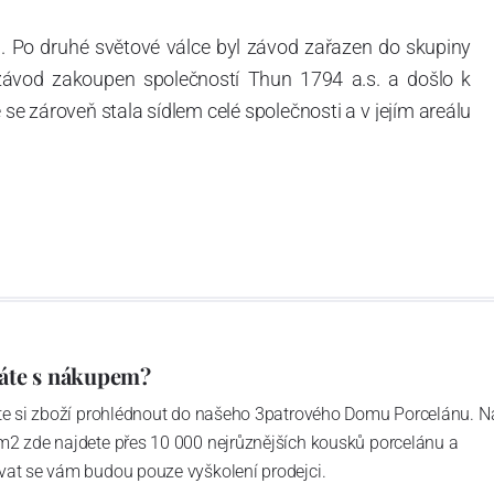
. Po druhé světové válce byl závod zařazen do skupiny
 závod zakoupen společností Thun 1794 a.s. a došlo k
e zároveň stala sídlem celé společnosti a v jejím areálu
ítotisku. Thun 1794 a.s. zakoupila i práva k ochranným
íce jak 220-letou tradici výroby porcelánu. Kapacita
, závod je vybaven moderními technologickými zařízeními
vací komplex, rychlovýpalná pec, komorová pec, vtavná
ak v bílém, tak v dekorovaném provedení.
794 a Thun Hotel & Restaurant.
áte s nákupem?
ďte si zboží prohlédnout do našeho 3patrového Domu Porcelánu. N
m2 zde najdete přes 10 000 nejrůznějších kousků porcelánu a
4 hrabětem Františkem Josefem Thunem a J.N. Weberem,
vat se vám budou pouze vyškolení prodejci.