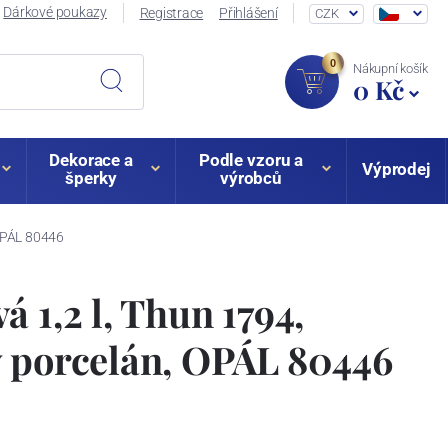
Dárkové poukazy
Registrace
Přihlášení
CZK
0
Nákupní košík
0 Kč
Dekorace a
Podle vzoru a
Výprodej
šperky
výrobců
 OPÁL 80446
 1,2 l, Thun 1794,
ý porcelán, OPÁL 80446