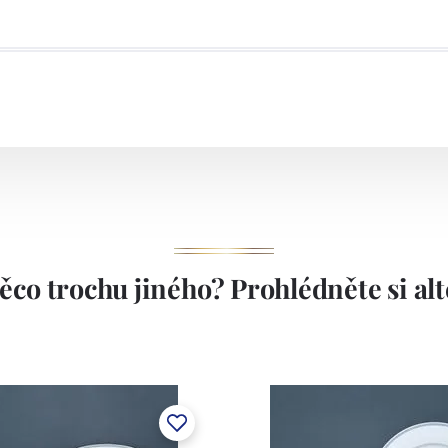
 70. letech minulého století byla továrna přemístěna do
ch se nachází dodnes. Závod je vybaven moderními
akové lití, dvě komorové pece, dvě vtavné pece. Závod
ením, které je schopno aplikovat na bílý střep veškeré
kory, vtavné i naglazurové dekory, malírenské dekory s
í. Závod v Klášterci má kapacitu cca 1.000 tun ročně.
1794.
ěco trochu jiného? Prohlédněte si alte
stem Máderem. Po druhé světové válce se továrna stala
lán. V roce 2009 byla zakoupena společností Thun 1794
ických zařízení. Závod je vybaven zařízením na výrobu
 pecemi a vtavnou dekorační pecí. Závod je schopen
 dekoračních technik.