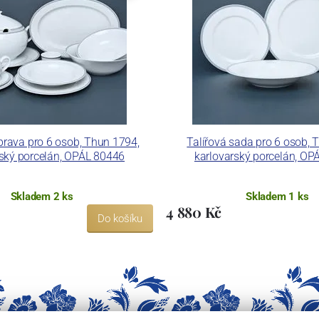
ku LC a Thun Hotel & Restaurant.
prava pro 6 osob, Thun 1794,
Talířová sada pro 6 osob, 
rský porcelán, OPÁL 80446
karlovarský porcelán, OP
Skladem 2 ks
Skladem 1 ks
4 880 Kč
Do košíku