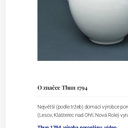
O značce Thun 1794
Největší (podle tržeb) domácí výrobce por
(Lesov, Klášterec nad Ohří, Nová Role) vyr
Thun 1794, výroba porcelánu, video