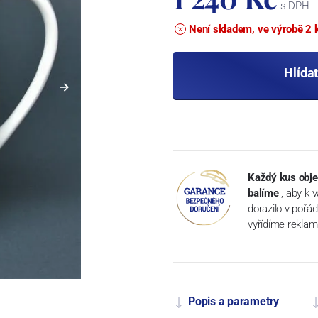
s DPH
Není skladem, ve výrobě 2 
Hlída
Každý kus obje
balíme
, aby k 
dorazilo v pořá
vyřídíme reklam
Popis a parametry