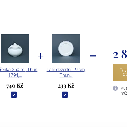
2 
řenka 350 ml, Thun
Talíř dezertní 19 cm,
1794,…
Thun…
740 Kč
233 Kč
Kus
můž