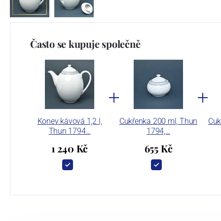
Často se kupuje společně
Konev kávová 1,2 l,
Cukřenka 200 ml, Thun
Cuk
Thun 1794…
1794,…
1 240 Kč
655 Kč