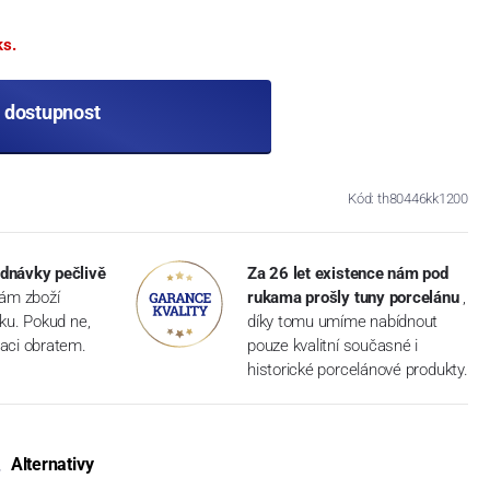
ks.
t dostupnost
Kód: th80446kk1200
dnávky pečlivě
Za 26 let existence nám pod
vám zboží
rukama prošly tuny porcelánu
,
dku. Pokud ne,
díky tomu umíme nabídnout
aci obratem.
pouze kvalitní současné i
historické porcelánové produkty.
Alternativy