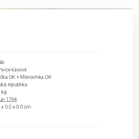
dá
nvice kávové
čka OK + Mikrovlnka OK
ská republika
 kg
un 1794
 x 0.0 x 0.0 cm