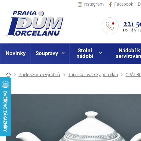
Instagram
Facebook
D
221 5
Po-Pá 9-18
Stolní
Nádobí k
Novinky
Soupravy
nádobí
servírován
Podle vzoru a výrobců
Thun karlovarský porcelán
OPÁL 80