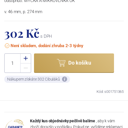
odštípnutí. MYČKA A MIKROVLNKA OK
v. 46 mm, p. 274 mm
302 Kč
s DPH
Není skladem, dodání zhruba 2-3 týdny
Do košíku
Nákupem získáte 302 Cibuláků
Kód: s001751365
Každý kus objednávky pečlivě balíme
, aby k vám
zboží dorazilo v pořádku. Pokud ne, vyřídíme reklamaci