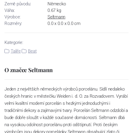
Země původu:
Německo
Váha:
0.67 kg
Výrobce:
Seltmann
Rozměry:
0.0 x 0.0 x 0.0 cm
Kategorie:
Talíře
Beat
O značce Seltmann
Jeden z největších německých výrobců porcelánu. Sídlí nedaleko
českých hranic v městečku Weiden i. d. O. za Rozvadovem. Vyrábí
velmi kvalitní moderní porcelán s hezkými jednoduchými i
tradičními dekory a zajímavými tvary. Porcelán Seltmann odzdobí a
bude dobře sloužit v každé současné domácnosti. Seltmann dbá
na vysokou odolnost porcelánu proti odštípnutí. Proti českým
výrobcům jsou dekory porcelánky Seltmann obsahující zlato či