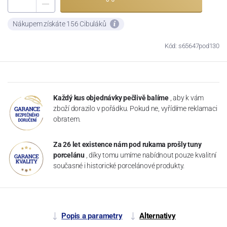
Nákupem získáte 156 Cibuláků
Kód: s65647pod130
Každý kus objednávky pečlivě balíme
, aby k vám
zboží dorazilo v pořádku. Pokud ne, vyřídíme reklamaci
obratem.
Za 26 let existence nám pod rukama prošly tuny
porcelánu
, díky tomu umíme nabídnout pouze kvalitní
současné i historické porcelánové produkty.
Popis a parametry
Alternativy