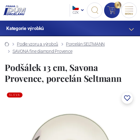
0
CZK
MENU
Kategorie výrobků
Podle vzoru a výrobců
Porcelán SELTMANN
SAVONA fine diamond Provence
Podšálek 13 cm, Savona
Provence, porcelán Seltmann
SLEVA