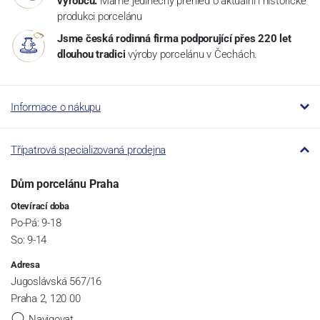
výrobců.
Máme jedinečný přehled o aktuální i historické
produkci porcelánu
Jsme česká rodinná firma podporující přes 220 let
dlouhou tradici
výroby porcelánu v Čechách.
Informace o nákupu
Třípatrová specializovaná prodejna
Dům porcelánu Praha
Otevírací doba
Po-Pá: 9-18
So: 9-14
Adresa
Jugoslávská 567/16
Praha 2, 120 00
Navigovat