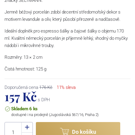
značky SELTMANN.
Jemně béžový porcelán zdobí decentní středomořský dekor s
motivem levandule a oliv, který působí přirozeně a nadčasově.
Ideální doplněk pro espresso šálky a čajové šálky o objemu 170
ml. Kvalitní německý porcelán je příjemně lehký, vhodný do myčky
nádobí i mikrovlnné trouby.
Rozměry: 13 × 2 cm
Čistá hmotnost: 125 g
Doporučená cena
176 Kč
11% sleva
157 Kč
s DPH
Skladem 6 ks
dostupné i na prodejně (Jugoslávská 567/16, Praha 2)
Do košíku