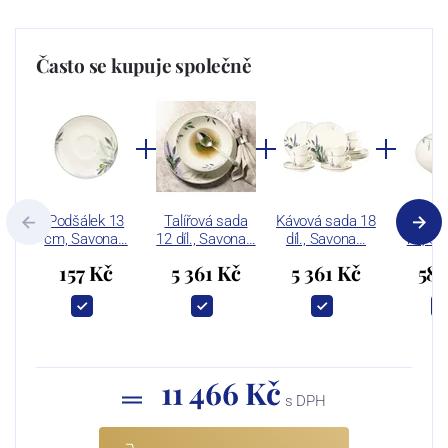
Často se kupuje společně
Podšálek 13
Talířová sada
Kávová sada 18
Cukřen
cm, Savona…
12 díl., Savona…
díl., Savona…
ml, S
157 Kč
5 361 Kč
5 361 Kč
587
11 466 Kč
s DPH