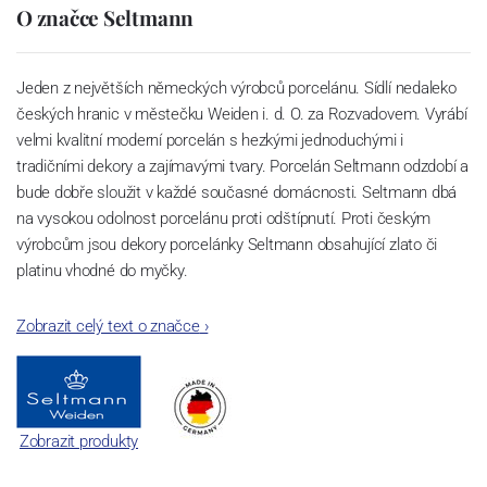
O značce Seltmann
Jeden z největších německých výrobců porcelánu. Sídlí nedaleko
českých hranic v městečku Weiden i. d. O. za Rozvadovem. Vyrábí
velmi kvalitní moderní porcelán s hezkými jednoduchými i
tradičními dekory a zajímavými tvary. Porcelán Seltmann odzdobí a
bude dobře sloužit v každé současné domácnosti. Seltmann dbá
na vysokou odolnost porcelánu proti odštípnutí. Proti českým
výrobcům jsou dekory porcelánky Seltmann obsahující zlato či
platinu vhodné do myčky.
Zobrazit celý text o značce
›
Zobrazit produkty