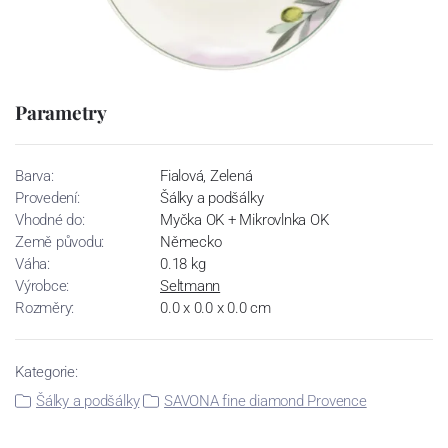
Parametry
Barva:
Fialová, Zelená
Provedení:
Šálky a podšálky
Vhodné do:
Myčka OK + Mikrovlnka OK
Země původu:
Německo
Váha:
0.18 kg
Výrobce:
Seltmann
Rozměry:
0.0 x 0.0 x 0.0 cm
Kategorie:
Šálky a podšálky
SAVONA fine diamond Provence