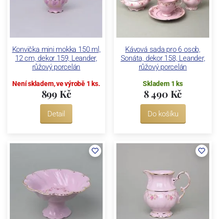
Konvička mini mokka 150 ml,
Kávová sada pro 6 osob,
12 cm, dekor 159, Leander,
Sonáta, dekor 158, Leander,
růžový porcelán
růžový porcelán
Není skladem, ve výrobě 1 ks.
Skladem 1 ks
899 Kč
8 490 Kč
Detail
Do košíku