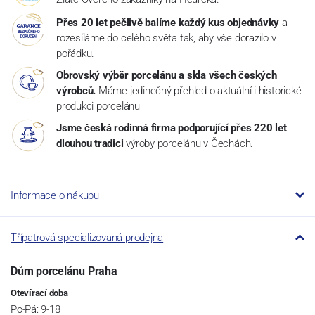
Přes 20 let pečlivě balíme každý kus objednávky
a
rozesíláme do celého světa tak, aby vše dorazilo v
pořádku.
Obrovský výběr porcelánu a skla všech českých
výrobců.
Máme jedinečný přehled o aktuální i historické
produkci porcelánu
Jsme česká rodinná firma podporující přes 220 let
dlouhou tradici
výroby porcelánu v Čechách.
Informace o nákupu
Třípatrová specializovaná prodejna
Dům porcelánu Praha
Otevírací doba
Po-Pá: 9-18