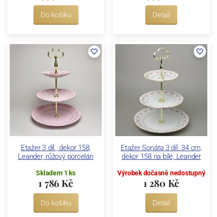
Do košíku
Detail
Etažer 3 díl., dekor 158,
Etažer Sonáta 3 díl. 34 cm,
Leander, růžový porcelán
dekor 158 na bílé, Leander
Skladem 1 ks
Výrobek dočasně nedostupný
1 786 Kč
1 280 Kč
Do košíku
Detail