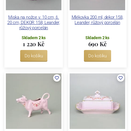
Miska na nožce v. 10 cm, š.
Mlékovka 200 ml, dekor 158,
20 cm, DEKOR 158, Leander,
Leander, růžový porcelán
růžový porcelán
Skladem 2 ks
Skladem 2 ks
1 220 Kč
690 Kč
Do košíku
Do košíku