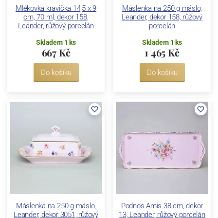
Mlékovka kravička 14,5 x 9
Máslenka na 250 g máslo,
cm, 70 ml, dekor 158,
Leander, dekor 158, růžový
Leander, růžový porcelán
porcelán
Skladem 1 ks
Skladem 1 ks
667 Kč
1 465 Kč
Do košíku
Do košíku
Máslenka na 250 g máslo,
Podnos Amis 38 cm, dekor
Leander, dekor 3051, růžový
13, Leander, růžový porcelán