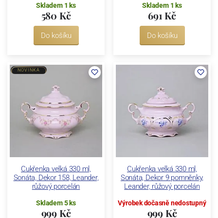
Skladem 1 ks
Skladem 1 ks
580 Kč
691 Kč
Do košíku
Do košíku
NOVINKA
Cukřenka velká 330 ml,
Cukřenka velká 330 ml,
Sonáta, Dekor 158, Leander,
Sonáta, Dekor 9 pomněnky,
růžový porcelán
Leander, růžový porcelán
Skladem 5 ks
Výrobek dočasně nedostupný
999 Kč
999 Kč