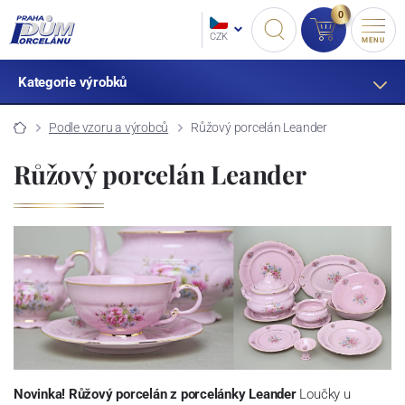
0
CZK
MENU
Kategorie výrobků
Podle vzoru a výrobců
Růžový porcelán Leander
Růžový porcelán Leander
Novinka! Růžový porcelán z porcelánky Leander
Loučky u