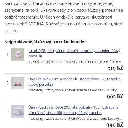
Karlových Varů. Barva růžové porcelánové hmoty je nejvěrněji
zachycena na obráku kávové sady pro 6 osob. Růžový porcelán se
obtížně fotografuje. U všech výrobků je barva ve skutečnosti
pochopitelně STEJNÁ. Růžová je samotná hmota porcelánu, nikoli
glazura.
Nejprodávanější růžový porcelán leander
Hrnek 0,25 l, Mary-Anne, dekor 9 pomněnky, Leander, růžový
porcelán
krásný baňatý hrnek z růžového porcelánu, v. 9,5 cm, š. 8 cm
519 Kč
Šálek čajový 200 ml a podšálek, Sonáta dekor 158, Leander,
růžový porcelán
Nádherný růžový porcelán tvar Sonáta z Leanderu Loučky.…
965 Kč
Šálek vysoký na nožce 200 ml a podšálek 15 cm, Světlana
bílo-růžová, dekor 158, Leander, růžový porcelán
Nádherný růžový porcelán tvar Světlana z Leanderu Loučky.…
999 Kč