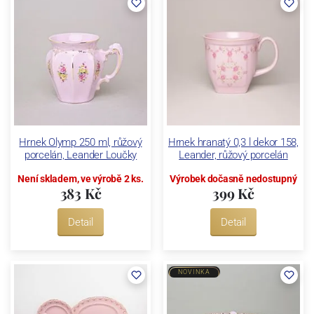
Hrnek Olymp 250 ml, růžový
Hrnek hranatý 0,3 l dekor 158,
porcelán, Leander Loučky
Leander, růžový porcelán
Není skladem, ve výrobě 2 ks.
Výrobek dočasně nedostupný
383 Kč
399 Kč
Detail
Detail
NOVINKA