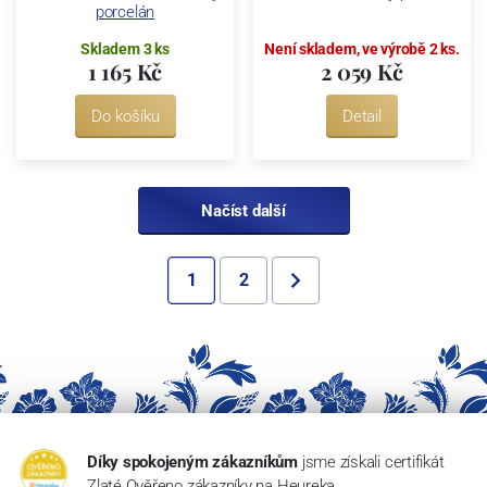
porcelán
Skladem 3 ks
Není skladem, ve výrobě 2 ks.
1 165 Kč
2 059 Kč
Do košíku
Detail
Načíst další
1
2
Díky spokojeným zákazníkům
jsme získali certifikát
Zlaté Ověřeno zákazníky na Heureka.