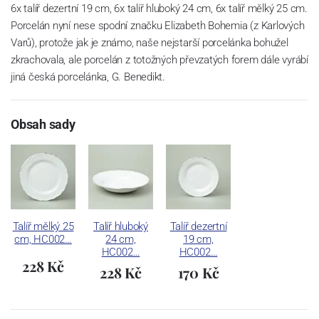
6x talíř dezertní 19 cm, 6x talíř hluboký 24 cm, 6x talíř mělký 25 cm.
Porcelán nyní nese spodní značku Elizabeth Bohemia (z Karlových
Varů), protože jak je známo, naše nejstarší porcelánka bohužel
zkrachovala, ale porcelán z totožných převzatých forem dále vyrábí
jiná česká porcelánka, G. Benedikt.
Obsah sady
Talíř mělký 25
Talíř hluboký
Talíř dezertní
cm, HC002…
24 cm,
19 cm,
HC002…
HC002…
228 Kč
228 Kč
170 Kč