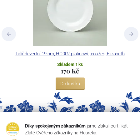
Talíř dezertní 19 cm, HC002 platinový proužek, Elizabeth
Skladem 1 ks
170 Kč
Do košíku
Díky spokojeným zákazníkům
jsme získali certifikát
Zlaté Ověřeno zákazníky na Heureka.