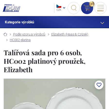
0
CZK
MENU
Kategorie výrobků
Podle vzoru a výrobců
Elizabeth (Haas & Czjzek)
HC002 platina
Talířová sada pro 6 osob,
HC002 platinový proužek,
Elizabeth