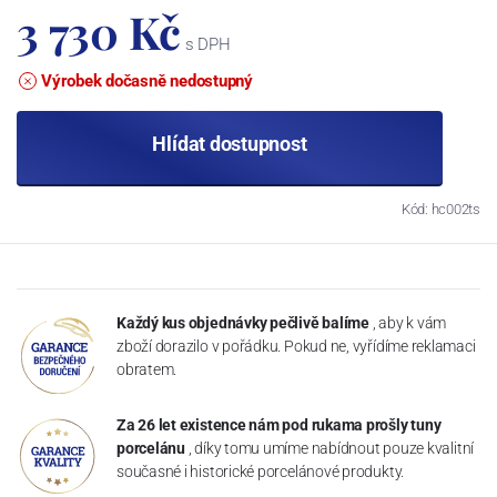
3 730 Kč
s DPH
Výrobek dočasně nedostupný
Hlídat dostupnost
Kód: hc002ts
Každý kus objednávky pečlivě balíme
, aby k vám
zboží dorazilo v pořádku. Pokud ne, vyřídíme reklamaci
obratem.
Za 26 let existence nám pod rukama prošly tuny
porcelánu
, díky tomu umíme nabídnout pouze kvalitní
současné i historické porcelánové produkty.