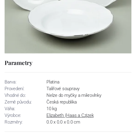
Parametry
Barva:
Platina
Provedení:
Talířové soupravy
Vhodné do:
Nelze do myčky a mikrovlnky
Země původu:
Česká republika
Váha:
10 kg
Výrobce:
Elizabeth (Haas a Czjzek
Rozměry:
0.0 x 0.0 x 0.0 cm