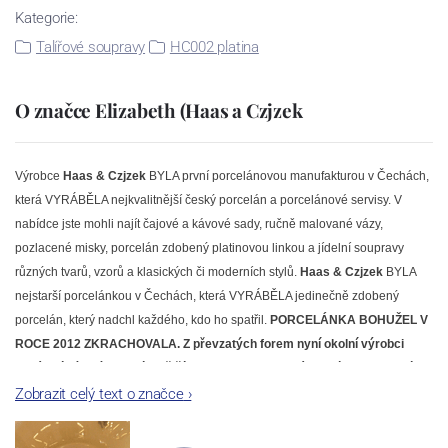
Kategorie:
Talířové soupravy
HC002 platina
O značce Elizabeth (Haas a Czjzek
Výrobce
Haas & Czjzek
BYLA první porcelánovou manufakturou v Čechách,
která VYRÁBĚLA nejkvalitnější český porcelán a porcelánové servisy. V
nabídce jste mohli najít čajové a kávové sady, ručně malované vázy,
pozlacené misky, porcelán zdobený platinovou linkou a jídelní soupravy
různých tvarů, vzorů a klasických či moderních stylů.
Haas & Czjzek
BYLA
nejstarší porcelánkou v Čechách, která VYRÁBĚLA jedinečně zdobený
porcelán, který nadchl každého, kdo ho spatřil.
PORCELÁNKA BOHUŽEL V
ROCE 2012 ZKRACHOVALA. Z převzatých forem nyní okolní výrobci
dodávají bývalé nejoblíbenější dekory HaC. Porcelán nyní nese spodní
Zobrazit celý text o značce
›
značku Elizabeth original Bohemia.