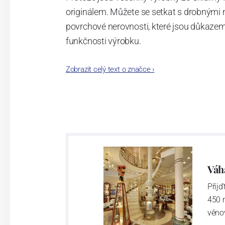
originálem. Můžete se setkat s drobnými 
povrchové nerovnosti, které jsou důkazem
funkčnosti výrobku.
Vylepšené složení skloviny, ze které se tav
Zobrazit celý text o značce
›
vyrobený kus o mnoho tvrdší a odolnější př
Váh
Přij
450 
věno