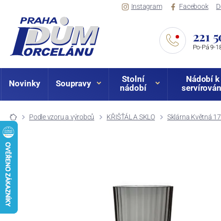
Instagram
Facebook
D
221 5
Po-Pá 9-18
Stolní
Nádobí k
Novinky
Soupravy
nádobí
servírován
Podle vzoru a výrobců
KŘIŠŤÁL A SKLO
Sklárna Květná 1