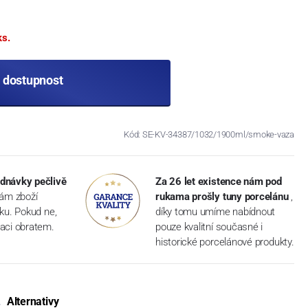
ks.
t dostupnost
Kód: SE-KV-34387/1032/1900ml/smoke-vaza
dnávky pečlivě
Za 26 let existence nám pod
vám zboží
rukama prošly tuny porcelánu
,
dku. Pokud ne,
díky tomu umíme nabídnout
aci obratem.
pouze kvalitní současné i
historické porcelánové produkty.
Alternativy