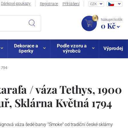
Dárkové poukazy
Registrace
Přihlášení
CZK
0
Nákupní košík
0 Kč
Dekorace a
Podle vzoru a
Výprodej
šperky
výrobců
 1794
karafa / váza Tethys, 1900
uř, Sklárna Květná 1794
signová váza šedé barvy "Smoke" od tradiční české sklárny