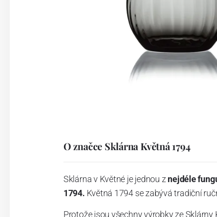
O značce Sklárna Květná 1794
Sklárna v Květné je jednou z
nejdéle fung
1794.
Květná 1794 se zabývá tradiční ručn
Protože jsou všechny výrobky ze Sklárny 