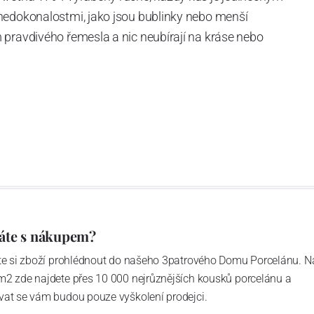
nedokonalostmi, jako jsou bublinky nebo menší
 pravdivého řemesla a nic neubírají na kráse nebo
í čiré sklo - je obohacená o
titan,
díky němuž je každý
i zachování stejné pružnosti a lehkosti.
áte s nákupem?
ďte si zboží prohlédnout do našeho 3patrového Domu Porcelánu. N
m2 zde najdete přes 10 000 nejrůznějších kousků porcelánu a
vat se vám budou pouze vyškolení prodejci.