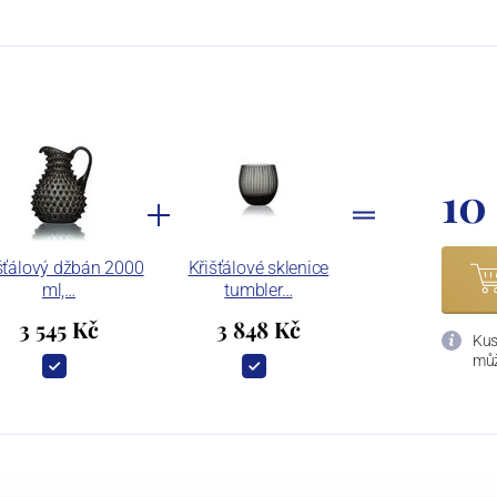
10
šťálový džbán 2000
Křišťálové sklenice
ml,…
tumbler…
3 545 Kč
3 848 Kč
Kus
můž