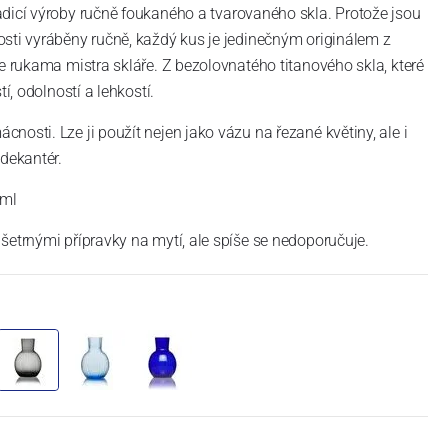
adicí výroby ručně foukaného a tvarovaného skla. Protože jsou
sti vyráběny ručně, každý kus je jedinečným originálem z
de rukama mistra skláře. Z bezolovnatého titanového skla, které
tí, odolností a lehkostí.
osti. Lze ji použít nejen jako vázu na řezané květiny, ale i
 dekantér.
 ml
šetrnými přípravky na mytí, ale spíše se nedoporučuje.