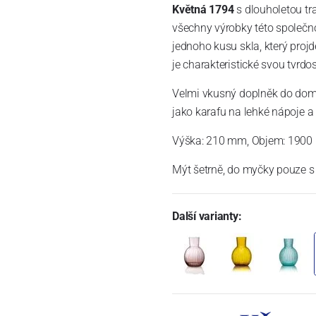
Květná 1794
s dlouholetou tr
všechny výrobky této společno
jednoho kusu skla, který proj
je charakteristické svou tvrdos
Velmi vkusný doplněk do domácn
jako karafu na lehké nápoje a
Výška: 210 mm, Objem: 1900
Mýt šetrně, do myčky pouze s 
Další varianty: