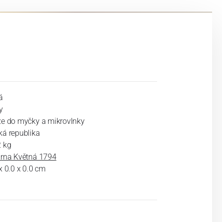
á
y
ze do myčky a mikrovlnky
ká republika
2 kg
árna Květná 1794
x 0.0 x 0.0 cm