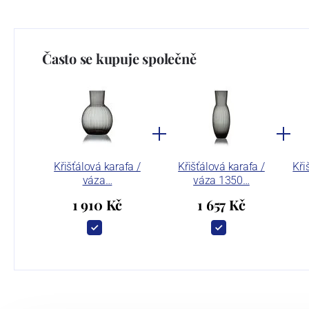
Často se kupuje společně
Křišťálová karafa /
Křišťálová karafa /
Kři
váza…
váza 1350…
1 910 Kč
1 657 Kč