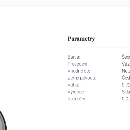
Parametry
Barva:
Šed
Provedení:
Váz
Vhodné do:
Nel
Země původu:
Čes
Váha:
0.7
Výrobce:
Skl
Rozměry:
0.0 