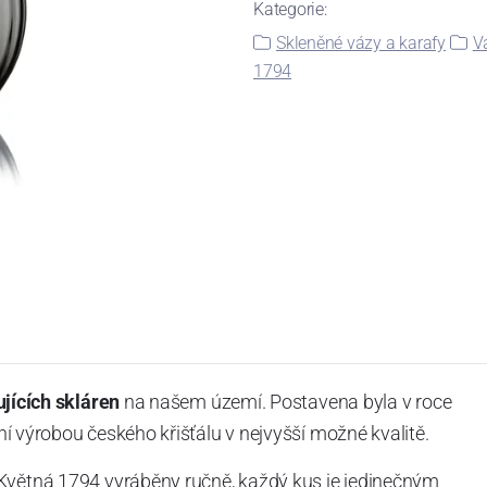
Kategorie:
Skleněné vázy a karafy
V
1794
ujících skláren
na našem území. Postavena byla v roce
í výrobou českého křišťálu v nejvyšší možné kvalitě.
Květná 1794 vyráběny ručně, každý kus je jedinečným