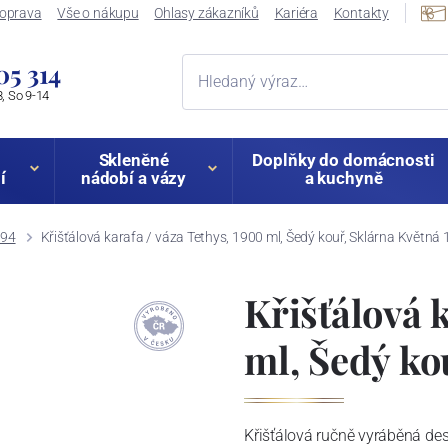
oprava
Vše o nákupu
Ohlasy zákazníků
Kariéra
Kontakty
05 314
, So 9-14
Skleněné
Doplňky do domácnosti
í
nádobí a vázy
a kuchyně
794
Křišťálová karafa / váza Tethys, 1900 ml, Šedý kouř, Sklárna Květná
Křišťálová 
ml, Šedý ko
Křišťálová ručně vyráběná de