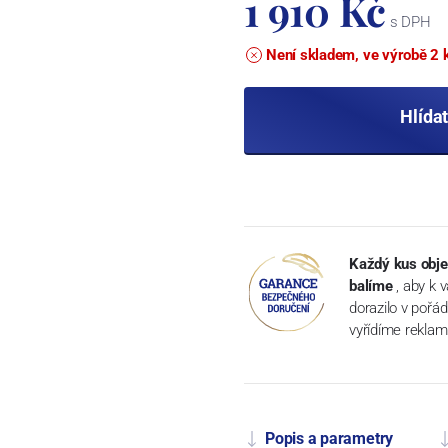
1 910 Kč
s DPH
Není skladem, ve výrobě 2 
Hlída
Každý kus obje
balíme
, aby k 
dorazilo v pořá
vyřídíme reklam
Popis a parametry