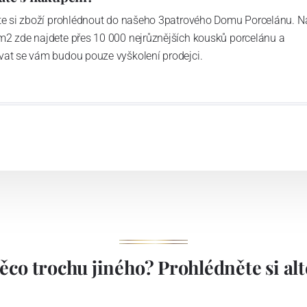
ďte si zboží prohlédnout do našeho 3patrového Domu Porcelánu. N
m2 zde najdete přes 10 000 nejrůznějších kousků porcelánu a
vat se vám budou pouze vyškolení prodejci.
ěco trochu jiného? Prohlédněte si alte