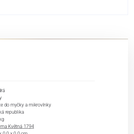
rá
y
ze do myčky a mikrovlnky
ká republika
kg
árna Květná 1794
x 0.0 x 0.0 cm