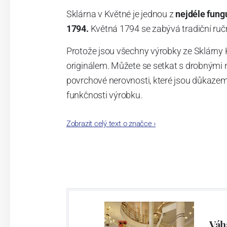
Sklárna v Květné je jednou z
nejdéle fung
1794.
Květná 1794 se zabývá tradiční ručn
Protože jsou všechny výrobky ze Sklárny 
originálem. Můžete se setkat s drobnými 
povrchové nerovnosti, které jsou důkazem
funkčnosti výrobku.
Vylepšené složení skloviny, ze které se tav
Zobrazit celý text o značce
›
vyrobený kus o mnoho tvrdší a odolnější př
Váh