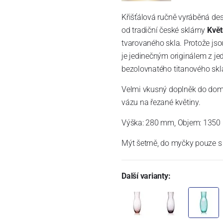
Křišťálová ručně vyráběná de
od tradiční české sklárny
Květ
tvarovaného skla. Protože jso
je jedinečným originálem z je
bezolovnatého titanového skla, 
Velmi vkusný doplněk do domác
vázu na řezané květiny.
Výška: 280 mm, Objem: 1350
Mýt šetrně, do myčky pouze s 
Další varianty: