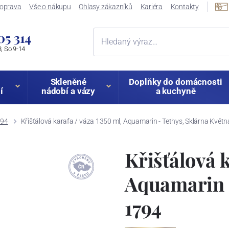
oprava
Vše o nákupu
Ohlasy zákazníků
Kariéra
Kontakty
05 314
, So 9-14
Skleněné
Doplňky do domácnosti
í
nádobí a vázy
a kuchyně
794
Křišťálová karafa / váza 1350 ml, Aquamarin - Tethys, Sklárna Květ
Křišťálová k
Aquamarin -
1794