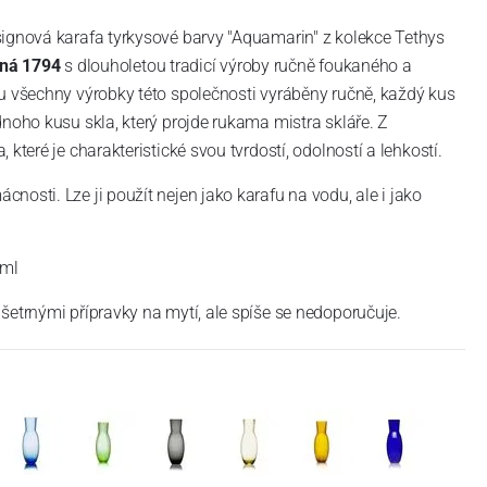
signová karafa tyrkysové barvy "Aquamarin" z kolekce Tethys
ná 1794
s dlouholetou tradicí výroby ručně foukaného a
u všechny výrobky této společnosti vyráběny ručně, každý kus
dnoho kusu skla, který projde rukama mistra skláře. Z
které je charakteristické svou tvrdostí, odolností a lehkostí.
nosti. Lze ji použít nejen jako karafu na vodu, ale i jako
 ml
šetrnými přípravky na mytí, ale spíše se nedoporučuje.