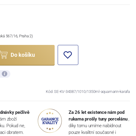
ská 567/16, Praha 2)
Do košíku
ů
Kód: SE-KV-34387/1010/1350ml-aquamarin-karafa
dnávky pečlivě
Za 26 let existence nám pod
vám zboží
rukama prošly tuny porcelánu
,
dku. Pokud ne,
díky tomu umíme nabídnout
aci obratem.
pouze kvalitní současné i