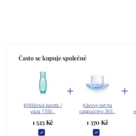
Často se kupuje společně
Křišťálová karafa /
Kávový set na
váza 1350…
cappuccino 265…
e
1 525 Kč
1 570 Kč