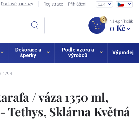
Dárkové poukazy
Registrace
Přihlášení
CZK
0
Nákupní košík
0 Kč
Dekorace a
Podle vzoru a
Výprodej
šperky
výrobců
ná 1794
arafa / váza 1350 ml,
 Tethys, Sklárna Květná