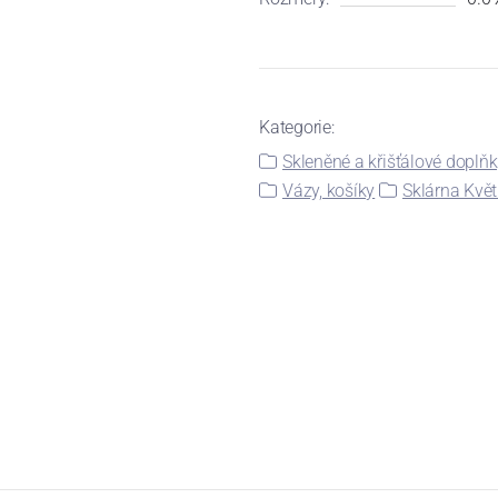
Kategorie:
Skleněné a křišťálové doplň
Vázy, košíky
Sklárna Kvě