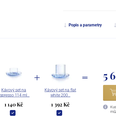
Popis a parametry
5 
Kávový set na
Kávový set na flat
spresso 114 ml…
white 200…
1 140 Kč
1 392 Kč
Kus
můž