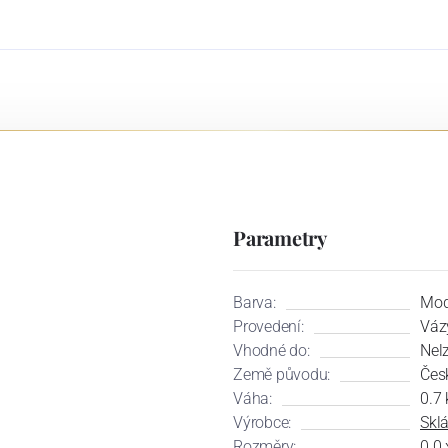
Parametry
Barva:
Mod
Provedení:
Váz
Vhodné do:
Nel
Země původu:
Čes
Váha:
0.7 
Výrobce:
Skl
Rozměry:
0.0 