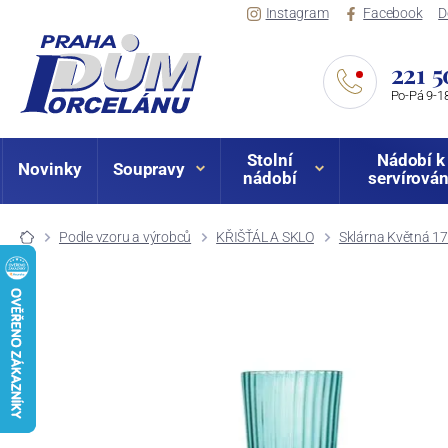
Instagram
Facebook
D
221 5
Po-Pá 9-18
Stolní
Nádobí k
Novinky
Soupravy
nádobí
servírován
Podle vzoru a výrobců
KŘIŠŤÁL A SKLO
Sklárna Květná 1