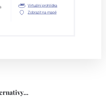
Virtuální prohlídka
a
Zobrazit na mapě
rnativy...