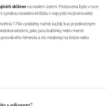
ujících skláren
na našem území. Postavena byla v roce
í výrobou českého křišťálu v nejvyšší možné kvalitě.
Květná 1794 vyráběny ručně, každý kus je jedinečným
nedokonalostmi, jako jsou bublinky nebo menší
 pravdivého řemesla a nic neubírají na kráse nebo
í čiré sklo - je obohacená o
titan,
díky němuž je každý
i zachování stejné pružnosti a lehkosti.
áte s nákupem?