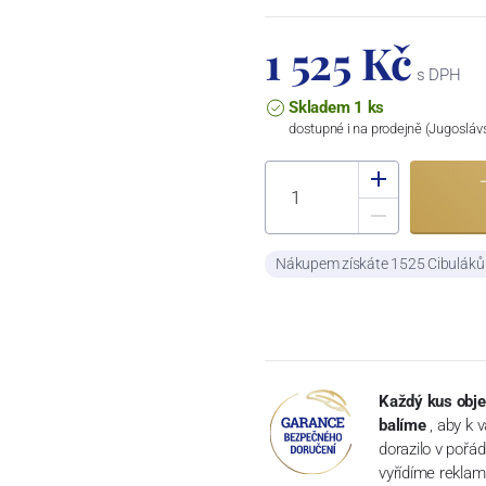
1 525 Kč
s DPH
Skladem 1 ks
dostupné i na prodejně (Jugosláv
Nákupem získáte 1525 Cibulák
Každý kus obje
balíme
, aby k 
dorazilo v pořá
vyřídíme reklam