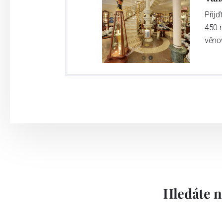
Přij
450 
věno
Hledáte n