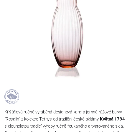
Křišťálová ručně vyráběná designová karafa jemně růžové barvy
"Rosalin" z kolekce Tethys od tradiční české sklárny
Květná 1794
s dlouholetou tradicí výroby ručně foukaného a tvarovaného skla.