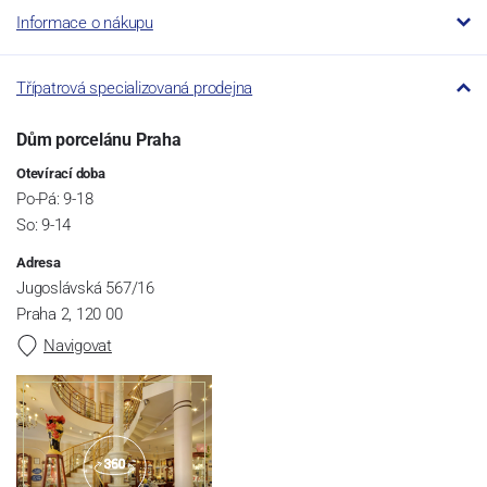
Informace o nákupu
Třípatrová specializovaná prodejna
Dům porcelánu Praha
Otevírací doba
Po-Pá: 9-18
So: 9-14
Adresa
Jugoslávská 567/16
Praha 2, 120 00
Navigovat