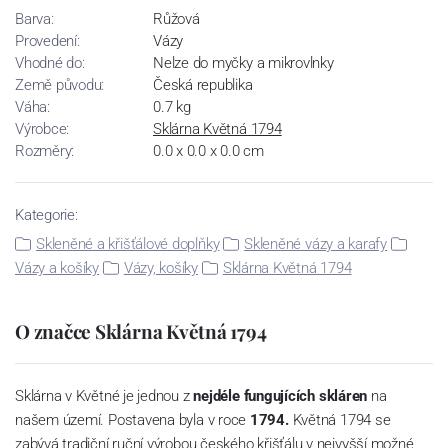
Barva:
Růžová
Provedení:
Vázy
Vhodné do:
Nelze do myčky a mikrovlnky
Země původu:
Česká republika
Váha:
0.7 kg
Výrobce:
Sklárna Květná 1794
Rozměry:
0.0 x 0.0 x 0.0 cm
Kategorie:
Skleněné a křišťálové doplňky
Skleněné vázy a karafy
Vázy a košíky
Vázy, košíky
Sklárna Květná 1794
O značce Sklárna Květná 1794
Sklárna v Květné je jednou z
nejdéle fungujících skláren
na
našem území. Postavena byla v roce
1794.
Květná 1794 se
zabývá tradiční ruční výrobou českého křišťálu v nejvyšší možné