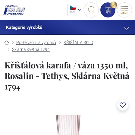
0
CZK
MENU
Kategorie výrobků
Podle vzoru a výrobců
KŘIŠŤÁL A SKLO
Sklárna Květná 1794
Křišťálová karafa / váza 1350 ml,
Rosalin - Tethys, Sklárna Květná
1794