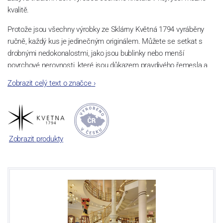
kvalitě.
Protože jsou všechny výrobky ze Sklárny Květná 1794 vyráběny
ručně, každý kus je jedinečným originálem. Můžete se setkat s
drobnými nedokonalostmi, jako jsou bublinky nebo menší
povrchové nerovnosti, které jsou důkazem pravdivého řemesla a
nic neubírají na kráse nebo funkčnosti výrobku.
Zobrazit celý text o značce
›
Vylepšené složení skloviny, ze které se taví čiré sklo - je obohacená
o
titan,
díky němuž je každý vyrobený kus o mnoho tvrdší a
odolnější při zachování stejné pružnosti a lehkosti.
Zobrazit produkty