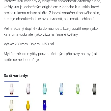
Protože jsou všechny výrobky této společnosti vyráběny ručně,
každý kus je jedinečným originálem z jednoho kusu skla, který
projde rukama mistra skláře. Z bezolovnatého titanového skla,
které je charakteristické svou tvrdostí, odolností a lehkostí.
Velmi vkusný doplněk do domácnosti. Lze ji použít nejen jako
karafu na vodu, ale i jako vázu na řezané květiny.
Výška: 280 mm, Objem: 1350 ml
Mýt šetrně, do myčky pouze s šetrnými přípravky na mytí, ale
spíše se nedoporučuje.
Další varianty: