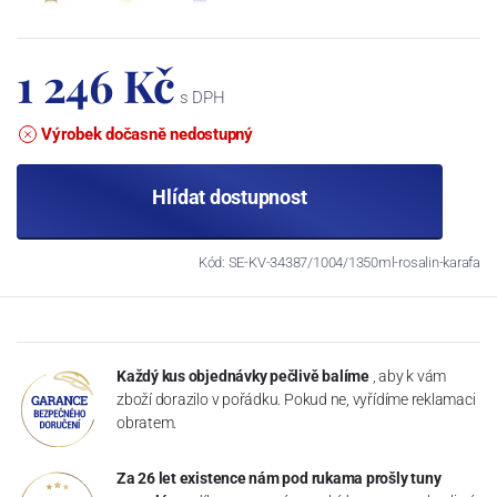
1 246 Kč
s DPH
Výrobek dočasně nedostupný
Hlídat dostupnost
Kód: SE-KV-34387/1004/1350ml-rosalin-karafa
Každý kus objednávky pečlivě balíme
, aby k vám
zboží dorazilo v pořádku. Pokud ne, vyřídíme reklamaci
obratem.
Za 26 let existence nám pod rukama prošly tuny