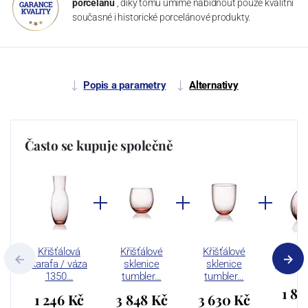
porcelánu
, díky tomu umíme nabídnout pouze kvalitní
současné i historické porcelánové produkty.
Popis a parametry
Alternativy
Často se kupuje společně
Křišťálová
Křišťálové
Křišťálové
Křišť
karafa / váza
sklenice
sklenice
karafa 
1350…
tumbler…
tumbler…
1 83
1 246 Kč
3 848 Kč
3 630 Kč