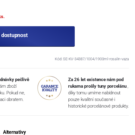
ks.
t dostupnost
Kód: SE-KV-34387/1004/1900ml-rosalin-vaza
dnávky pečlivě
Za 26 let existence nám pod
vám zboží
rukama prošly tuny porcelánu
,
dku. Pokud ne,
díky tomu umíme nabídnout
aci obratem.
pouze kvalitní současné i
historické porcelánové produkty.
Alternativy