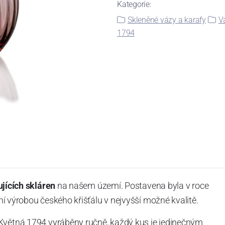
Kategorie:
Skleněné vázy a karafy
V
1794
ujících skláren
na našem území. Postavena byla v roce
í výrobou českého křišťálu v nejvyšší možné kvalitě.
Květná 1794 vyráběny ručně, každý kus je jedinečným