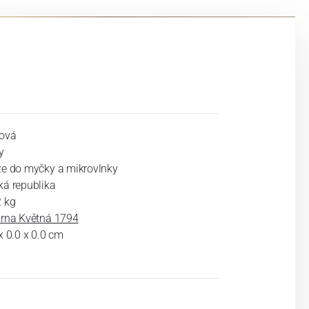
ová
y
ze do myčky a mikrovlnky
ká republika
2 kg
árna Květná 1794
x 0.0 x 0.0 cm