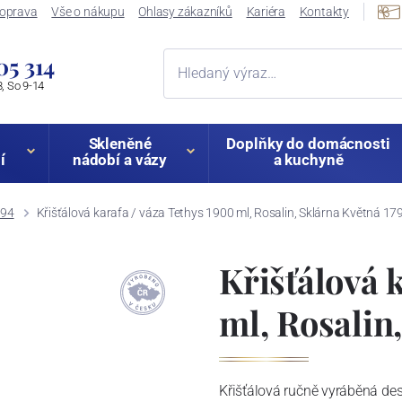
oprava
Vše o nákupu
Ohlasy zákazníků
Kariéra
Kontakty
05 314
, So 9-14
Skleněné
Doplňky do domácnosti
í
nádobí a vázy
a kuchyně
794
Křišťálová karafa / váza Tethys 1900 ml, Rosalin, Sklárna Květná 17
Křišťálová 
ml, Rosalin
Křišťálová ručně vyráběná de