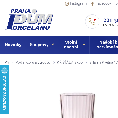
Instagram
Facebook
D
221 5
Po-Pá 9-18
Stolní
Nádobí k
Novinky
Soupravy
nádobí
servírován
Podle vzoru a výrobců
KŘIŠŤÁL A SKLO
Sklárna Květná 1