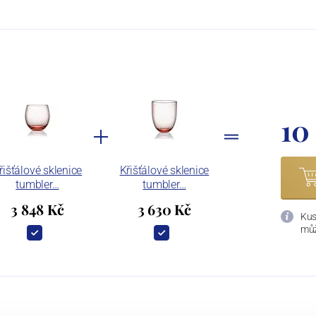
10
řišťálové sklenice
Křišťálové sklenice
tumbler…
tumbler…
3 848 Kč
3 630 Kč
Kus
můž