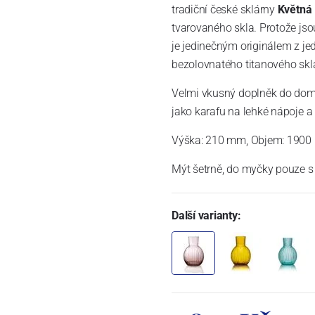
tradiční české sklárny
Květná
tvarovaného skla. Protože jso
je jedinečným originálem z je
bezolovnatého titanového skla, 
Velmi vkusný doplněk do domácn
jako karafu na lehké nápoje a
Výška: 210 mm, Objem: 1900
Mýt šetrně, do myčky pouze s 
Další varianty: