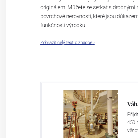
originálem. Můžete se setkat s drobnými 
povrchové nerovnosti, které jsou důkazem
funkčnosti výrobku.
Vylepšené složení skloviny, ze které se tav
Zobrazit celý text o značce
›
vyrobený kus o mnoho tvrdší a odolnější př
Váh
Přij
450 
věno