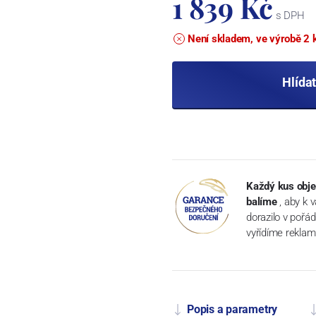
1 839 Kč
s DPH
Není skladem, ve výrobě 2 
Hlída
Každý kus obje
balíme
, aby k 
dorazilo v pořá
vyřídíme reklam
Popis a parametry