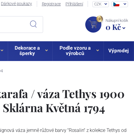
Dárkové poukazy
Registrace
Přihlášení
CZK
0
Nákupní košík
0 Kč
Dekorace a
Podle vzoru a
Výprodej
šperky
výrobců
94
karafa / váza Tethys 1900
, Sklárna Květná 1794
signová váza jemně růžové barvy "Rosalin" z kolekce Tethys od