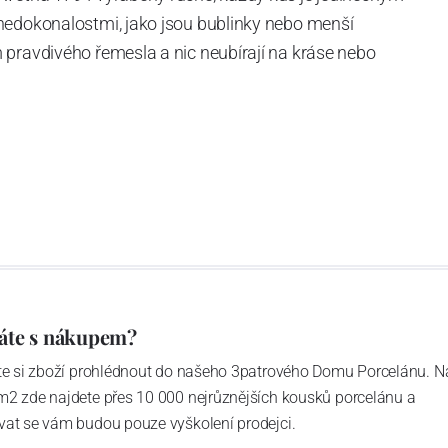
nedokonalostmi, jako jsou bublinky nebo menší
 pravdivého řemesla a nic neubírají na kráse nebo
í čiré sklo - je obohacená o
titan,
díky němuž je každý
i zachování stejné pružnosti a lehkosti.
áte s nákupem?
ďte si zboží prohlédnout do našeho 3patrového Domu Porcelánu. N
m2 zde najdete přes 10 000 nejrůznějších kousků porcelánu a
vat se vám budou pouze vyškolení prodejci.