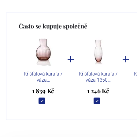
Často se kupuje společně
Křišťálová karafa /
Křišťálová karafa /
K
váza…
váza 1350…
1 839 Kč
1 246 Kč