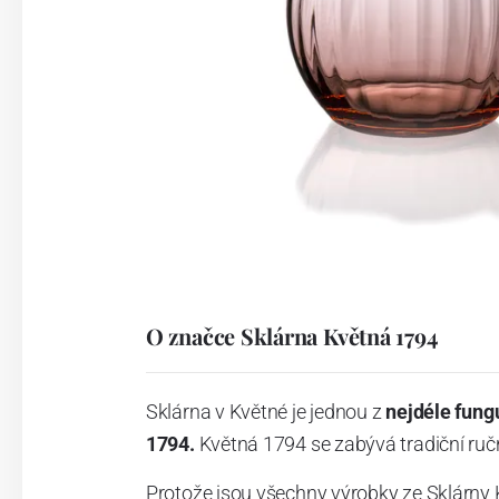
O značce Sklárna Květná 1794
Sklárna v Květné je jednou z
nejdéle fung
1794.
Květná 1794 se zabývá tradiční ručn
Protože jsou všechny výrobky ze Sklárny 