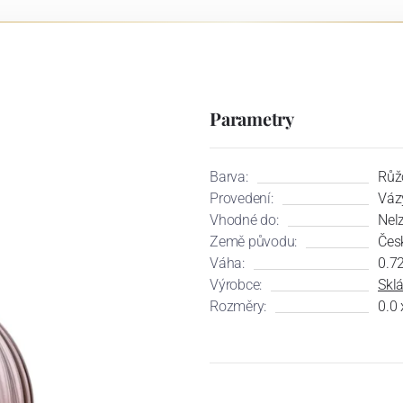
Parametry
Barva:
Růž
Provedení:
Váz
Vhodné do:
Nel
Země původu:
Čes
Váha:
0.7
Výrobce:
Skl
Rozměry:
0.0 