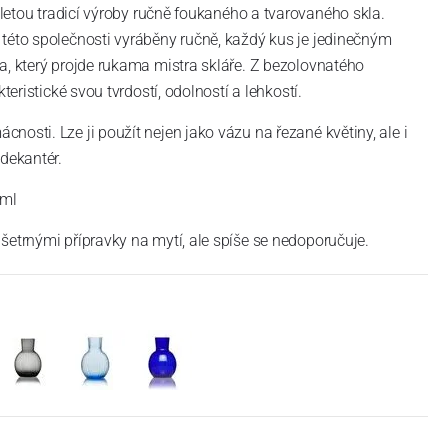
etou tradicí výroby ručně foukaného a tvarovaného skla.
této společnosti vyráběny ručně, každý kus je jedinečným
a, který projde rukama mistra skláře. Z bezolovnatého
kteristické svou tvrdostí, odolností a lehkostí.
osti. Lze ji použít nejen jako vázu na řezané květiny, ale i
 dekantér.
 ml
šetrnými přípravky na mytí, ale spíše se nedoporučuje.