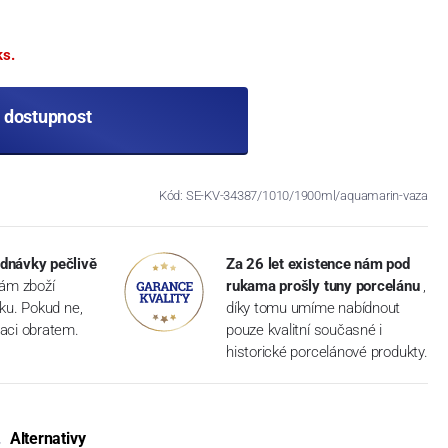
ks.
t dostupnost
Kód: SE-KV-34387/1010/1900ml/aquamarin-vaza
dnávky pečlivě
Za 26 let existence nám pod
vám zboží
rukama prošly tuny porcelánu
,
dku. Pokud ne,
díky tomu umíme nabídnout
aci obratem.
pouze kvalitní současné i
historické porcelánové produkty.
Alternativy