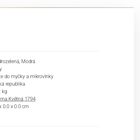
rozelená, Modrá
y
ze do myčky a mikrovlnky
ká republika
2 kg
árna Květná 1794
x 0.0 x 0.0 cm