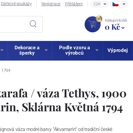
Dárkové poukazy
Registrace
Přihlášení
CZK
0
Nákupní košík
0 Kč
Dekorace a
Podle vzoru a
Výprodej
šperky
výrobců
á 1794
karafa / váza Tethys, 1900
in, Sklárna Květná 1794
signová váza modré barvy "Akvamarín" od tradiční české