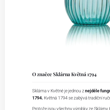
O značce Sklárna Květná 1794
Sklárna v Květné je jednou z
nejdéle fung
1794.
Květná 1794 se zabývá tradiční ručn
Protože jsou všechny výrobky ze Sklárny 