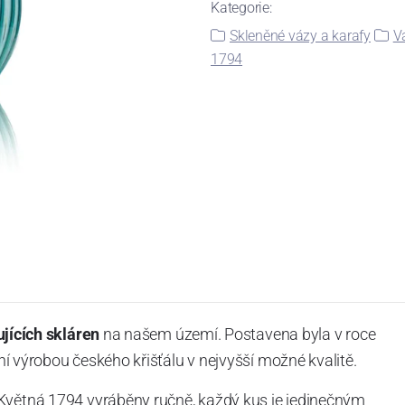
Kategorie:
Skleněné vázy a karafy
V
1794
ujících skláren
na našem území. Postavena byla v roce
í výrobou českého křišťálu v nejvyšší možné kvalitě.
Květná 1794 vyráběny ručně, každý kus je jedinečným