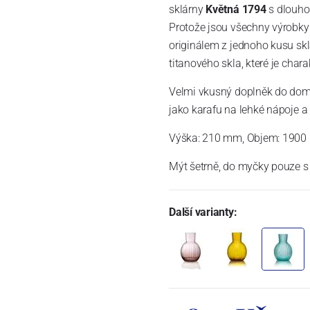
sklárny
Květná 1794
s dlouhol
Protože jsou všechny výrobky 
originálem z jednoho kusu skl
titanového skla, které je chara
Velmi vkusný doplněk do domácn
jako karafu na lehké nápoje a
Výška: 210 mm, Objem: 1900
Mýt šetrně, do myčky pouze s 
Další varianty: