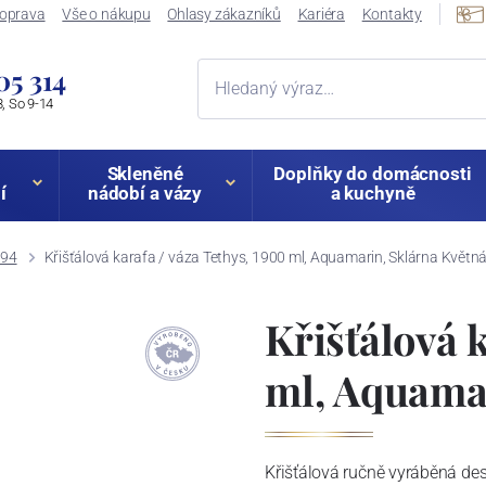
oprava
Vše o nákupu
Ohlasy zákazníků
Kariéra
Kontakty
05 314
, So 9-14
Skleněné
Doplňky do domácnosti
í
nádobí a vázy
a kuchyně
794
Křišťálová karafa / váza Tethys, 1900 ml, Aquamarin, Sklárna Květn
Křišťálová 
ml, Aquamar
Křišťálová ručně vyráběná de