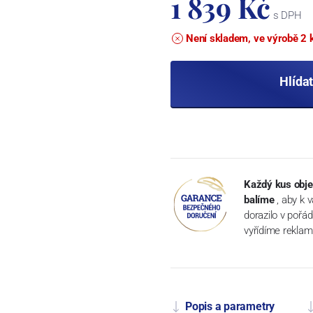
1 839 Kč
s DPH
Není skladem, ve výrobě 2 
Hlída
Každý kus obje
balíme
, aby k 
dorazilo v pořá
vyřídíme reklam
Popis a parametry