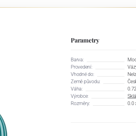
Parametry
Barva:
Mod
Provedení:
Váz
Vhodné do:
Nel
Země původu:
Čes
Váha:
0.7
Výrobce:
Skl
Rozměry:
0.0 