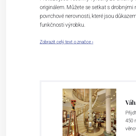
originálem. Můžete se setkat s drobnými 
povrchové nerovnosti, které jsou důkazem
funkčnosti výrobku.
Vylepšené složení skloviny, ze které se tav
Zobrazit celý text o značce
›
vyrobený kus o mnoho tvrdší a odolnější př
Váh
Přij
450 
věno