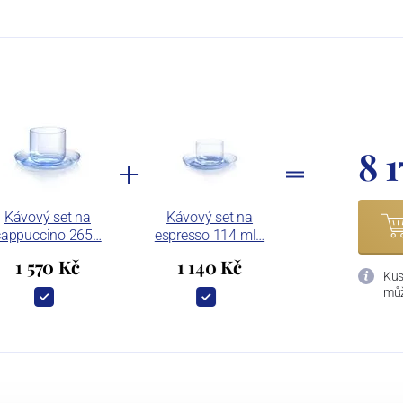
8 
Kávový set na
Kávový set na
cappuccino 265…
espresso 114 ml…
1 570 Kč
1 140 Kč
Kus
můž