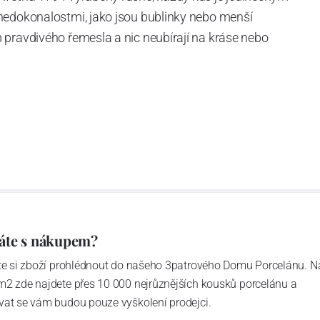
nedokonalostmi, jako jsou bublinky nebo menší
 pravdivého řemesla a nic neubírají na kráse nebo
í čiré sklo - je obohacená o
titan,
díky němuž je každý
i zachování stejné pružnosti a lehkosti.
áte s nákupem?
ďte si zboží prohlédnout do našeho 3patrového Domu Porcelánu. N
m2 zde najdete přes 10 000 nejrůznějších kousků porcelánu a
vat se vám budou pouze vyškolení prodejci.