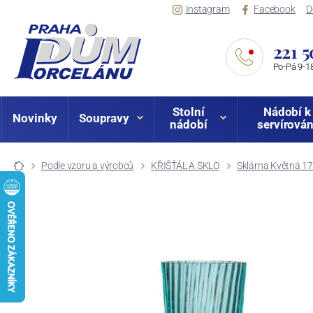
Instagram
Facebook
D
221 5
Po-Pá 9-18
Stolní
Nádobí k
Novinky
Soupravy
nádobí
servírován
Podle vzoru a výrobců
KŘIŠŤÁL A SKLO
Sklárna Květná 1