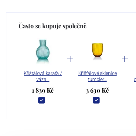
Často se kupuje společně
Křišťálová karafa /
Křišťálové sklenice
váza…
tumbler…
1 839 Kč
3 630 Kč