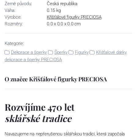
Země původu:
Česká republika
Váha:
0.15 kg
Výrobce:
Křišťálové figurky PRECIOSA
Rozměry:
0.0 x 0.0 x 0.0 cm
Kategorie:
Dekorace a šperky
Šperky
Figurky
Křišťalové dárky,
dekorace a šperky PRECIOSA
O značce Křišťálové figurky PRECIOSA
Rozvíjíme 470 let
sklářské tradice
Navazujeme na nepřerušenou sklářskou tradici, která započala