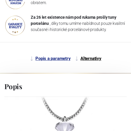
obratem.
Za 26 let existence nám pod rukama prošly tuny
porcelánu
, díky tomu umíme nabídnout pouze kvalitní
současné i historické porcelánové produkty.
Popis a parametry
Alternativy
Popis