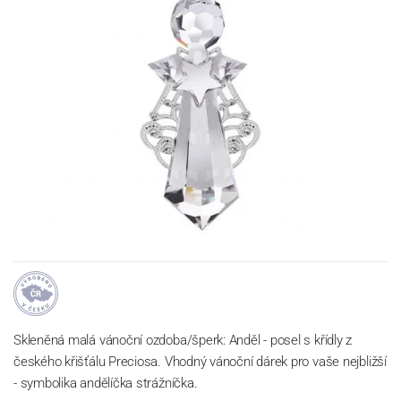
Skleněná malá vánoční ozdoba/šperk: Anděl - posel s křídly z
českého křišťálu Preciosa. Vhodný vánoční dárek pro vaše nejbližší
- symbolika andělíčka strážníčka.