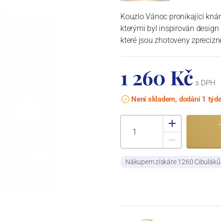
Kouzlo Vánoc pronikající kná
kterými byl inspirován design
které jsou zhotoveny zprecizn
1 260 Kč
s DPH
Není skladem, dodání 1 týd
Nákupem získáte 1260 Cibulák