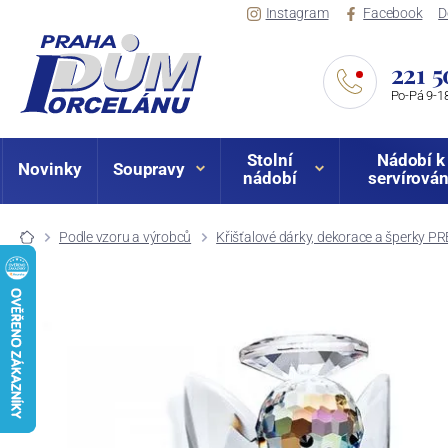
Instagram
Facebook
D
221 5
Po-Pá 9-18
Stolní
Nádobí k
Novinky
Soupravy
nádobí
servírován
Podle vzoru a výrobců
Křišťalové dárky, dekorace a šperky P