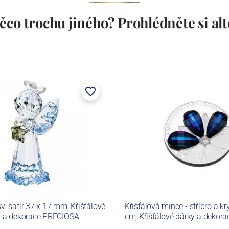
ěco trochu jiného? Prohlédněte si alte
sv. safír 37 x 17 mm, Křišťálové
Křišťálová mince - stříbro a kr
y a dekorace PRECIOSA
cm, Křišťálové dárky a dekor