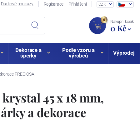
Dárkové poukazy
Registrace
Přihlášení
CZK
0
Nákupní košík
0 Kč
Dekorace a
Podle vzoru a
Výprodej
šperky
výrobců
a dekorace PRECIOSA
 krystal 45 x 18 mm,
dárky a dekorace