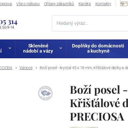
oprava
Vše o nákupu
Ohlasy zákazníků
Kariéra
Kontakty
05 314
, So 9-14
Skleněné
Doplňky do domácnosti
í
nádobí a vázy
a kuchyně
RECIOSA
Vánoce
Boží posel - krystal 45 x 18 mm, Křišťálové dárky 
Boží posel -
Křišťálové 
PRECIOSA