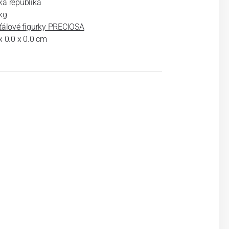
ká republika
kg
šťálové figurky PRECIOSA
x 0.0 x 0.0 cm