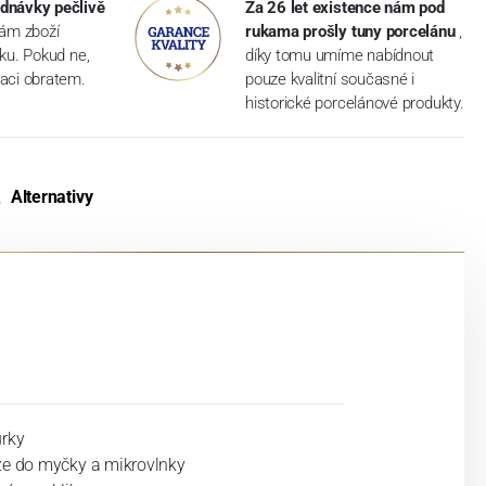
dnávky pečlivě
Za 26 let existence nám pod
vám zboží
rukama prošly tuny porcelánu
,
dku. Pokud ne,
díky tomu umíme nabídnout
aci obratem.
pouze kvalitní současné i
historické porcelánové produkty.
Alternativy
urky
ze do myčky a mikrovlnky