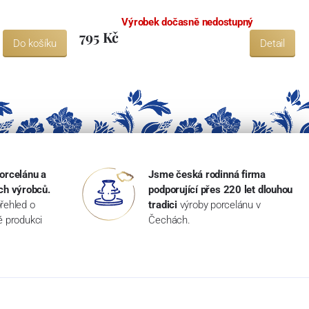
Výrobek dočasně nedostupný
795 Kč
Do košíku
Detail
orcelánu a
Jsme česká rodinná firma
ch výrobců.
podporující přes 220 let dlouhou
řehled o
tradici
výroby porcelánu v
ké produkci
Čechách.