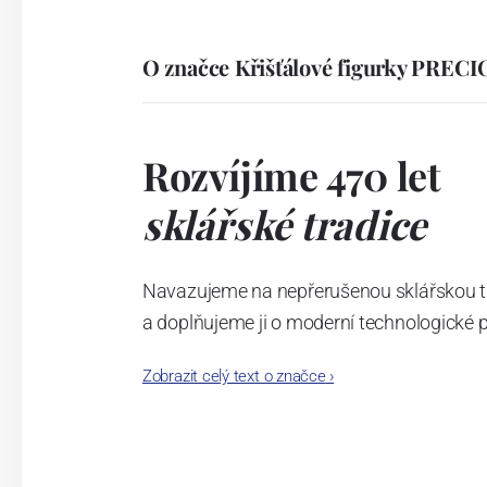
O značce Křišťálové figurky PREC
Rozvíjíme 470 let
sklářské tradice
Navazujeme na nepřerušenou sklářskou trad
a doplňujeme ji o moderní technologické 
Dali jsme světu český křišťál a v našich l
Zobrazit celý text o značce
›
posouváme hranice toho, co sklo dovede.