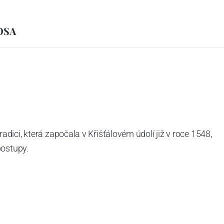
IOSA
ici, která započala v Křišťálovém údolí již v roce 1548,
postupy.
aboratořích se už rodí další novinky. Každým rokem