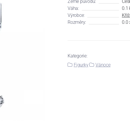
Země původu:
Čes
Váha:
0.1 
Výrobce:
Kři
Rozměry:
0.0 
Kategorie:
Figurky
Vánoce