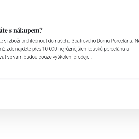
áření
áte s nákupem?
ďte si zboží prohlédnout do našeho 3patrového Domu Porcelánu. N
 po desetiletí přinášíme do sklářství nové nápady, jak
m2 zde najdete přes 10 000 nejrůznějších kousků porcelánu a
é komponenty. Navrhujeme unikátní svítidla a šperky s
vat se vám budou pouze vyškolení prodejci.
ivují lidé ve více než 140 zemích světa.