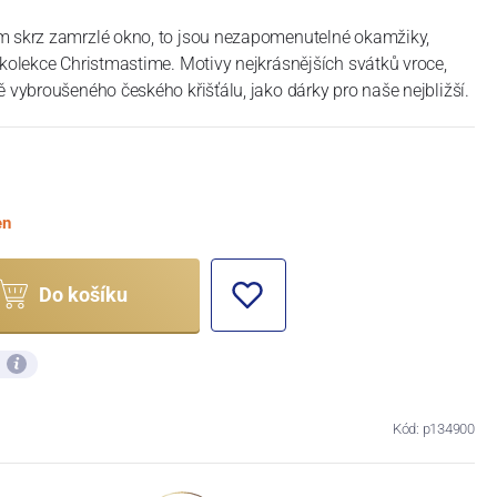
m skrz zamrzlé okno, to jsou nezapomenutelné okamžiky,
 kolekce Christmastime. Motivy nejkrásnějších svátků vroce,
ě vybroušeného českého křišťálu, jako dárky pro naše nejbližší.
en
Do košíku
ů
Kód: p134900