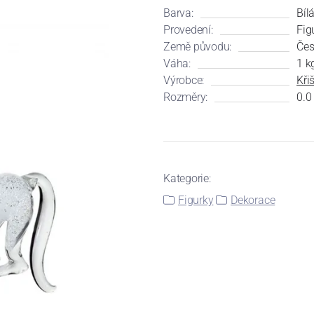
Barva:
Bíl
Provedení:
Fig
Země původu:
Čes
Váha:
1 k
Výrobce:
Kři
Rozměry:
0.0
Kategorie:
Figurky
Dekorace