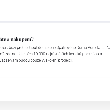
áření
áte s nákupem?
ďte si zboží prohlédnout do našeho 3patrového Domu Porcelánu. N
 po desetiletí přinášíme do sklářství nové nápady, jak
m2 zde najdete přes 10 000 nejrůznějších kousků porcelánu a
é komponenty. Navrhujeme unikátní svítidla a šperky s
vat se vám budou pouze vyškolení prodejci.
ivují lidé ve více než 140 zemích světa.