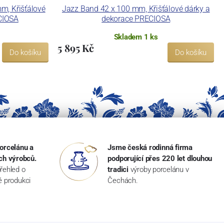
mm, Křišťálové
Jazz Band 42 x 100 mm, Křišťálové dárky a
CIOSA
dekorace PRECIOSA
Skladem 1 ks
5 895 Kč
Do košíku
Do košíku
orcelánu a
Jsme česká rodinná firma
ch výrobců.
podporující přes 220 let dlouhou
řehled o
tradici
výroby porcelánu v
ké produkci
Čechách.