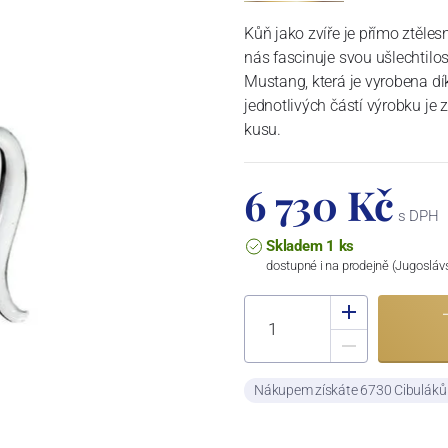
Kůň jako zvíře je přímo ztěle
nás fascinuje svou ušlechtilos
Mustang, která je vyrobena dí
jednotlivých částí výrobku je
kusu.
6 730 Kč
s DPH
Skladem 1 ks
dostupné i na prodejně (Jugosláv
Nákupem získáte 6730 Cibulák