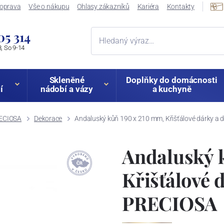
oprava
Vše o nákupu
Ohlasy zákazníků
Kariéra
Kontakty
05 314
, So 9-14
Skleněné
Doplňky do domácnosti
í
nádobí a vázy
a kuchyně
RECIOSA
Dekorace
Andaluský kůň 190 x 210 mm, Křišťálové dárky a
Andaluský 
Křišťálové 
PRECIOSA