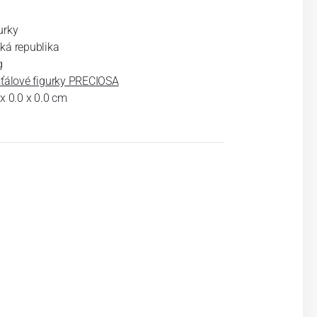
á
urky
ká republika
g
šťálové figurky PRECIOSA
 x 0.0 x 0.0 cm