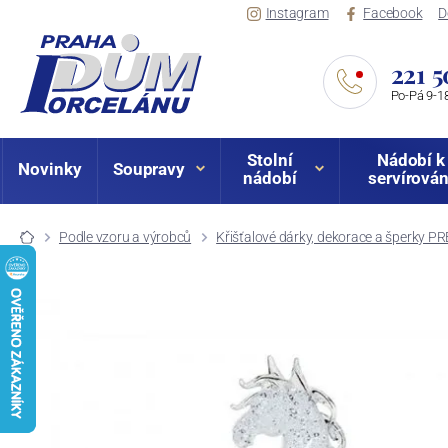
Instagram
Facebook
D
221 5
Po-Pá 9-18
Stolní
Nádobí k
Novinky
Soupravy
nádobí
servírován
Podle vzoru a výrobců
Křišťalové dárky, dekorace a šperky P