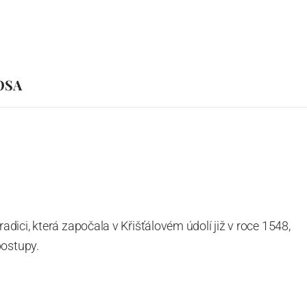
IOSA
ici, která započala v Křišťálovém údolí již v roce 1548,
postupy.
aboratořích se už rodí další novinky. Každým rokem