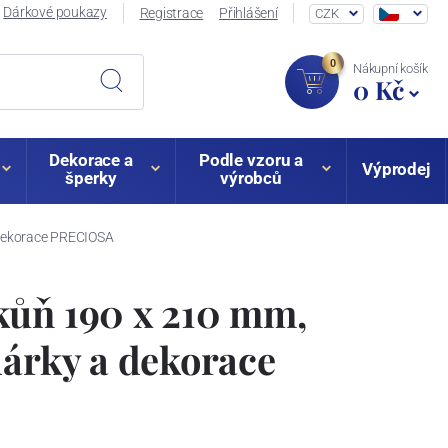
Dárkové poukazy
Registrace
Přihlášení
CZK
0
Nákupní košík
0 Kč
Dekorace a
Podle vzoru a
Výprodej
šperky
výrobců
 dekorace PRECIOSA
kůň 190 x 210 mm,
dárky a dekorace