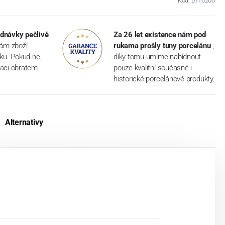
Kód: p116200
dnávky pečlivě
Za 26 let existence nám pod
vám zboží
rukama prošly tuny porcelánu
,
dku. Pokud ne,
díky tomu umíme nabídnout
aci obratem.
pouze kvalitní současné i
historické porcelánové produkty.
Alternativy