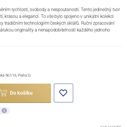
sněním rychlosti, svobody a nespoutanosti. Tento jedinečný tvor
tí, krásou a elegancí. To vše bylo spojeno v unikátní kolekci
ky tradičním technologiím českých sklářů. Ruční zpracování
 zárukou originality a nenapodobitelností každého jednoho
ská 567/16, Praha 2)
Do košíku
ů