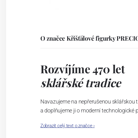
O značce Křišťálové figurky PREC
Rozvíjíme 470 let
sklářské tradice
Navazujeme na nepřerušenou sklářskou trad
a doplňujeme ji o moderní technologické 
Dali jsme světu český křišťál a v našich l
Zobrazit celý text o značce
›
posouváme hranice toho, co sklo dovede.