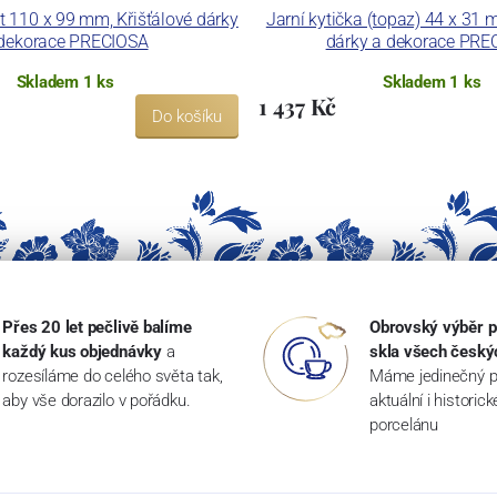
 110 x 99 mm, Křišťálové dárky
Jarní kytička (topaz) 44 x 31 
dekorace PRECIOSA
dárky a dekorace PRE
Skladem 1 ks
Skladem 1 ks
1 437 Kč
Do košíku
Přes 20 let pečlivě balíme
Obrovský výběr p
každý kus objednávky
a
skla všech český
rozesíláme do celého světa tak,
Máme jedinečný p
aby vše dorazilo v pořádku.
aktuální i historic
porcelánu