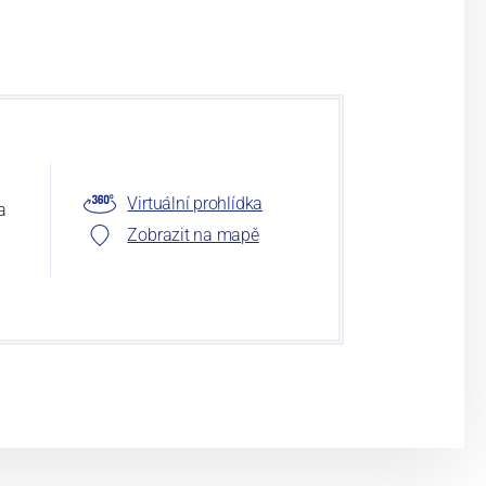
Virtuální prohlídka
a
Zobrazit na mapě