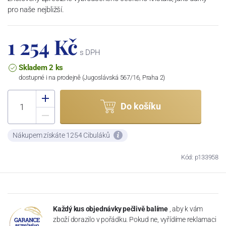
pro naše nejbližší.
1 254 Kč
s DPH
Skladem 2 ks
dostupné i na prodejně (Jugoslávská 567/16, Praha 2)
Do košíku
Nákupem získáte 1254 Cibuláků
Kód: p133958
Každý kus objednávky pečlivě balíme
, aby k vám
zboží dorazilo v pořádku. Pokud ne, vyřídíme reklamaci