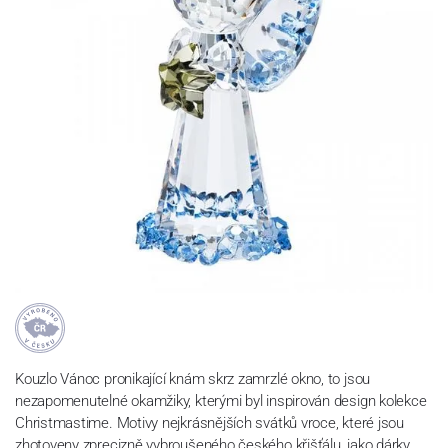
Kouzlo Vánoc pronikající knám skrz zamrzlé okno, to jsou
nezapomenutelné okamžiky, kterými byl inspirován design kolekce
Christmastime. Motivy nejkrásnějších svátků vroce, které jsou
zhotoveny zprecizně vybroušeného českého křišťálu, jako dárky