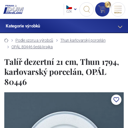
0
CZK
MENU
Kategorie výrobků
Podle vzoru a výrobců
Thun karlovarský porcelán
OPÁL 80446 šedá krajka
Talíř dezertní 21 cm, Thun 1794,
karlovarský porcelán, OPÁL
80446