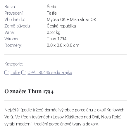
Barva:
Šedá
Provedení:
Talíře
Vhodné do:
Myčka OK + Mikrovlnka OK
Země původu:
Česká republika
Váha:
0.32 kg
Výrobce:
Thun 1794
Rozměry:
0.0 x 0.0 x 0.0 cm
Kategorie:
Talíře
OPÁL 80446 šedá krajka
O značce Thun 1794
Největší (podle tržeb) domácí výrobce porcelánu z okolí Karlových
Varů. Ve třech továrnách (Lesov, Klášterec nad Ohří, Nová Role)
vyrábí moderní i tradiční porcelánové tvary a dekory.