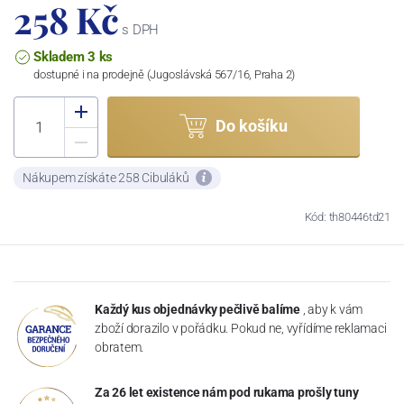
258 Kč
s DPH
Skladem 3 ks
dostupné i na prodejně (Jugoslávská 567/16, Praha 2)
Do košíku
Nákupem získáte 258 Cibuláků
Kód: th80446td21
Každý kus objednávky pečlivě balíme
, aby k vám
zboží dorazilo v pořádku. Pokud ne, vyřídíme reklamaci
obratem.
Za 26 let existence nám pod rukama prošly tuny