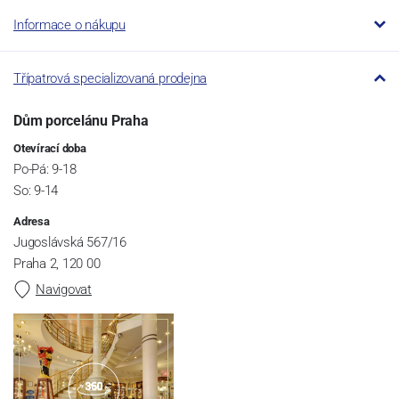
Informace o nákupu
Třípatrová specializovaná prodejna
Dům porcelánu Praha
Otevírací doba
Po-Pá: 9-18
So: 9-14
Adresa
Jugoslávská 567/16
Praha 2, 120 00
Navigovat