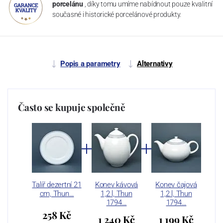
porcelánu
, díky tomu umíme nabídnout pouze kvalitní
současné i historické porcelánové produkty.
Popis a parametry
Alternativy
Často se kupuje společně
Talíř dezertní 21
Konev kávová
Konev čajová
cm, Thun…
1,2 l, Thun
1,2 l, Thun
1794…
1794…
258 Kč
1 240 Kč
1 199 Kč