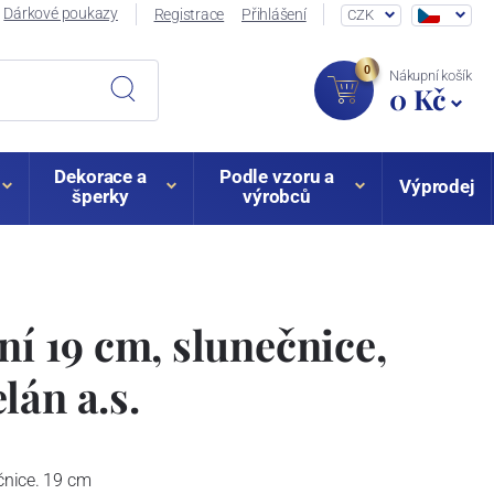
Dárkové poukazy
Registrace
Přihlášení
CZK
0
Nákupní košík
0 Kč
Dekorace a
Podle vzoru a
Výprodej
šperky
výrobců
ní 19 cm, slunečnice,
lán a.s.
ečnice. 19 cm