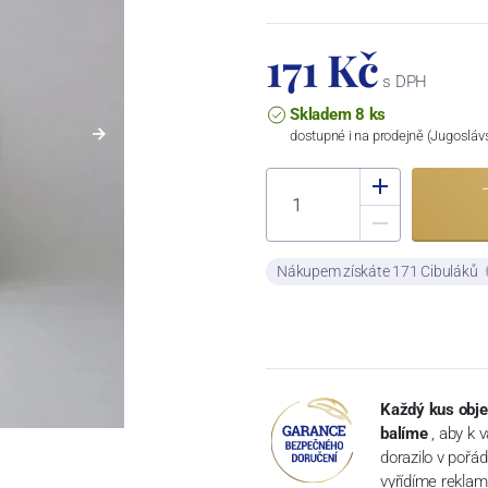
171 Kč
s DPH
Skladem 8 ks
dostupné i na prodejně (Jugosláv
Nákupem získáte 171 Cibuláků
Každý kus obje
balíme
, aby k 
dorazilo v pořá
vyřídíme reklam