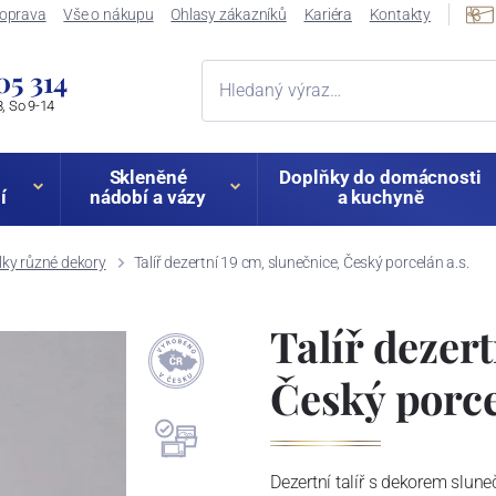
oprava
Vše o nákupu
Ohlasy zákazníků
Kariéra
Kontakty
05 314
, So 9-14
Skleněné
Doplňky do domácnosti
í
nádobí a vázy
a kuchyně
lky různé dekory
Talíř dezertní 19 cm, slunečnice, Český porcelán a.s.
Talíř dezert
Český porce
Dezertní talíř s dekorem slun