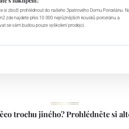
áte s nákupem?
ďte si zboží prohlédnout do našeho 3patrového Domu Porcelánu. N
m2 zde najdete přes 10 000 nejrůznějších kousků porcelánu a
vat se vám budou pouze vyškolení prodejci.
ěco trochu jiného? Prohlédněte si alte