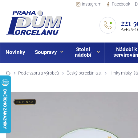
Instagram
Facebook
D
221 5
Po-Pá 9-18
Stolní
Nádobí k
Novinky
Soupravy
nádobí
servírován
Podle vzoru a výrobců
Český porcelán a.s.
Hrnky misky, šá
NOVINKA