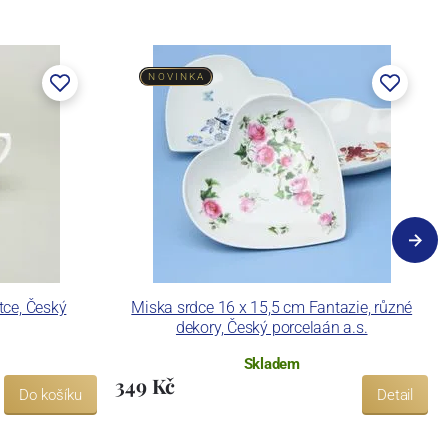
NOVINKA
atce, Český
Miska srdce 16 x 15,5 cm Fantazie, různé
dekory, Český porcelaán a.s.
Skladem
349 Kč
Do košíku
Detail