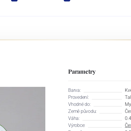
Parametry
Barva:
Kvě
Provedení:
Tal
Vhodné do:
My
Země původu:
Če
Váha:
0.
Výrobce:
Čes