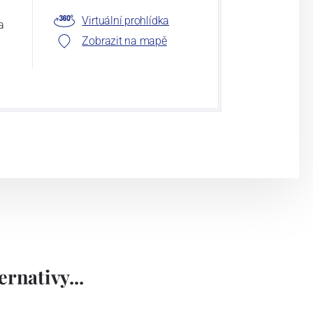
Virtuální prohlídka
a
Zobrazit na mapě
rnativy...