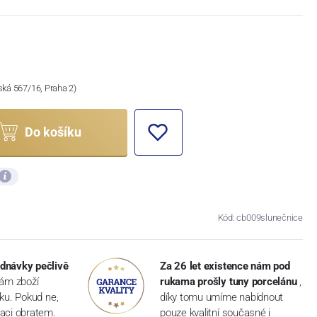
ská 567/16, Praha 2)
Do košíku
Kód: cb009slunečnice
dnávky pečlivě
Za 26 let existence nám pod
vám zboží
rukama prošly tuny porcelánu
,
dku. Pokud ne,
díky tomu umíme nabídnout
aci obratem.
pouze kvalitní současné i