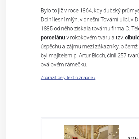
Bylo to již v roce 1864, kdy dubský průmy
Dolní lesní mlýn, v dnešní Tovární ulici, v 
1885 od něho získala továrnu firma C. Tei
porcelánu
v rokokovém tvaru a tzv.
cibul
úspěchu a zájmu mezi zákazníky, o čemž s
byl majitelem p. Artur Bloch, činil 257 
oválovém rámečku.
Zobrazit celý text o značce
›
Dnes, kdy čtete tento úvod, nese firma n
provedení je 850 tvarů. Tyto výrobky jso
průmyslu České republiky jako „
Český výr