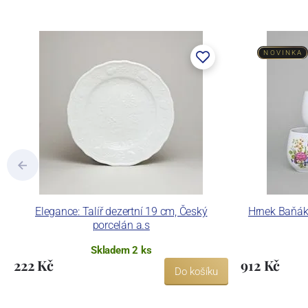
NOVINKA
Elegance: Talíř dezertní 19 cm, Český
Hrnek Baňák 0
porcelán a.s
Skladem 2 ks
222 Kč
912 Kč
Do košíku