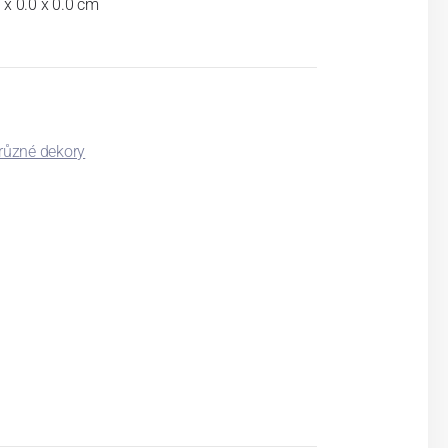
 x 0.0 x 0.0 cm
 různé dekory