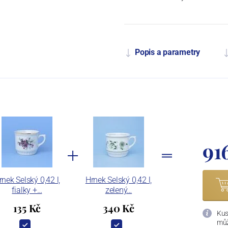
Popis a parametry
91
rnek Selský 0,42 l,
Hrnek Selský 0,42 l,
fialky +…
zelený…
135 Kč
340 Kč
Kus
můž