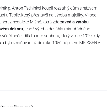
slník p. Anton Tschinkel koupil rozsáhlý dům s názvem
Dubí u Teplic, který přestavěl na výrobu majoliky. V roce
chert z nedaleké Míšně, která zde
zavedla výrobu
ovém dekoru
, jehož výroba dosáhla mimořádného
vědčí počet dílů tohoto souboru, který v roce 1929, kdy
tvarů a byl označován až do roku 1956 nápisem MEISSEN v
ázev
Český porcelán
a počet jeho dílů v cibulovém
u garantovány Asociací sklářského a keramického
obek
“.