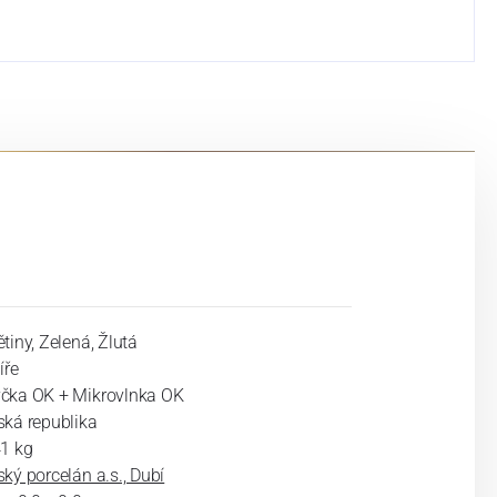
tiny, Zelená, Žlutá
íře
čka OK + Mikrovlnka OK
ská republika
41 kg
ký porcelán a.s., Dubí