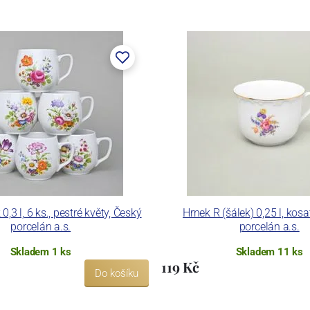
,3 l, 6 ks., pestré květy, Český
Hrnek R (šálek) 0,25 l, kos
porcelán a.s.
porcelán a.s.
Skladem 1 ks
Skladem 11 ks
119 Kč
Do košíku