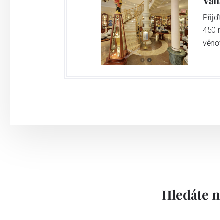
Váh
Přij
450 
věno
Hledáte n