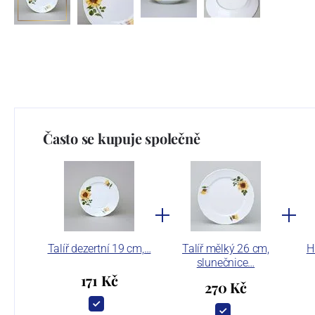
Často se kupuje společně
Talíř dezertní 19 cm,…
Talíř mělký 26 cm,
H
slunečnice…
171 Kč
270 Kč