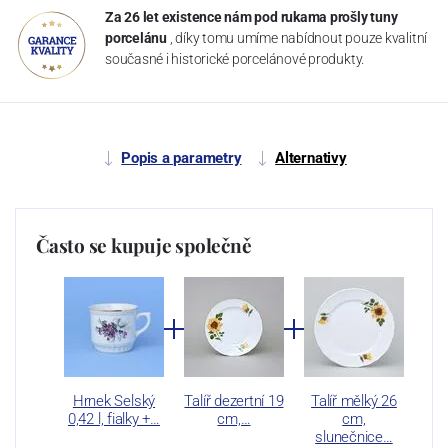
Za 26 let existence nám pod rukama prošly tuny
porcelánu
, díky tomu umíme nabídnout pouze kvalitní
současné i historické porcelánové produkty.
Popis a parametry
Alternativy
Často se kupuje společně
Hrnek Selský
Talíř dezertní 19
Talíř mělký 26
0,42 l, fialky +…
cm,…
cm,
slunečnice…