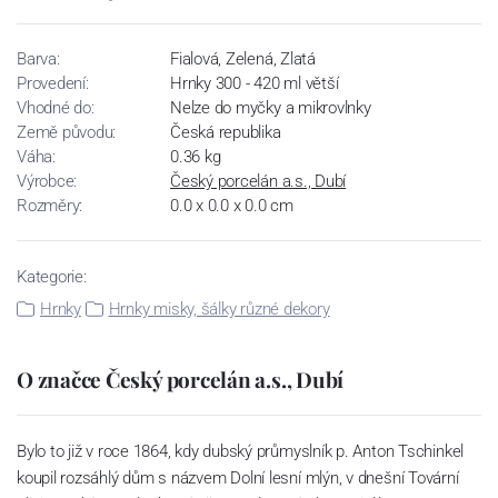
Barva:
Fialová, Zelená, Zlatá
Provedení:
Hrnky 300 - 420 ml větší
Vhodné do:
Nelze do myčky a mikrovlnky
Země původu:
Česká republika
Váha:
0.36 kg
Výrobce:
Český porcelán a.s., Dubí
Rozměry:
0.0 x 0.0 x 0.0 cm
Kategorie:
Hrnky
Hrnky misky, šálky různé dekory
O značce Český porcelán a.s., Dubí
Bylo to již v roce 1864, kdy dubský průmyslník p. Anton Tschinkel
koupil rozsáhlý dům s názvem Dolní lesní mlýn, v dnešní Tovární