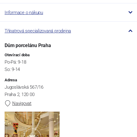
Informace o nákupu
Třípatrová specializovaná prodejna
Dům porcelánu Praha
Otevírací doba
Po-Pá: 9-18
So: 9-14
Adresa
Jugoslávská 567/16
Praha 2, 120 00
Navigovat