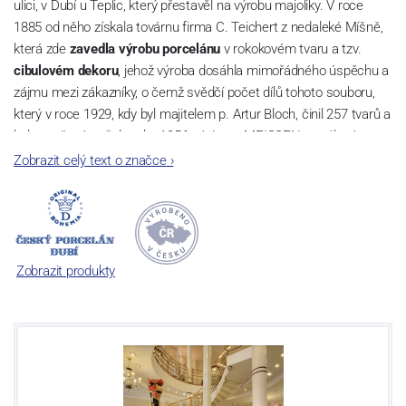
ulici, v Dubí u Teplic, který přestavěl na výrobu majoliky. V roce
1885 od něho získala továrnu firma C. Teichert z nedaleké Míšně,
která zde
zavedla výrobu porcelánu
v rokokovém tvaru a tzv.
cibulovém dekoru
, jehož výroba dosáhla mimořádného úspěchu a
zájmu mezi zákazníky, o čemž svědčí počet dílů tohoto souboru,
který v roce 1929, kdy byl majitelem p. Artur Bloch, činil 257 tvarů a
byl označován až do roku 1956 nápisem MEISSEN v oválovém
rámečku.
Zobrazit celý text o značce
›
Dnes, kdy čtete tento úvod, nese firma název
Český porcelán
a
počet jeho dílů v cibulovém provedení je 850 tvarů. Tyto výrobky
jsou garantovány Asociací sklářského a keramického průmyslu
České republiky jako „
Český výrobek
“.
Zobrazit produkty