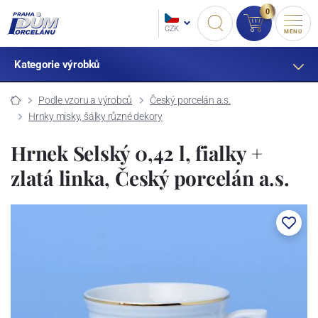
0
CZK
MENU
Kategorie výrobků
Podle vzoru a výrobců
Český porcelán a.s.
Hrnky misky, šálky různé dekory
Hrnek Selský 0,42 l, fialky +
zlatá linka, Český porcelán a.s.