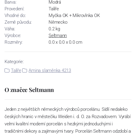
Barva:
Modrá
Provedení:
Talíře
Vhodné do:
Myčka OK + Mikrovlnka OK
Země původu:
Německo
Váha:
0.2 kg
Výrobce:
Seltmann
Rozměry:
0.0 x 0.0 x 0.0 cm
Kategorie:
Talíře
Amina slaměnka 4213
O značce Seltmann
Jeden z největších německých výrobců porcelánu. Sídlí nedaleko
českých hranic v městečku Weiden i. d. O. za Rozvadovem. Vyrábí
velmi kvalitní moderní porcelán s hezkými jednoduchými i
tradičními dekory a zajímavými tvary. Porcelán Seltmann odzdobí a