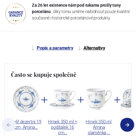
Za 26 let existence nám pod rukama prošly tuny
porcelánu
, díky tomu umíme nabídnout pouze kvalitní
současné i historické porcelánové produkty.
Popis a parametry
Alternativy
Často se kupuje společně
Talíř dezertní 19
Hrnek 350 ml +
Hrnek 350 ml,
Čajová 
cm, Amina…
podšálek 16
Amina
díl., 
cm…
slaměnka,…