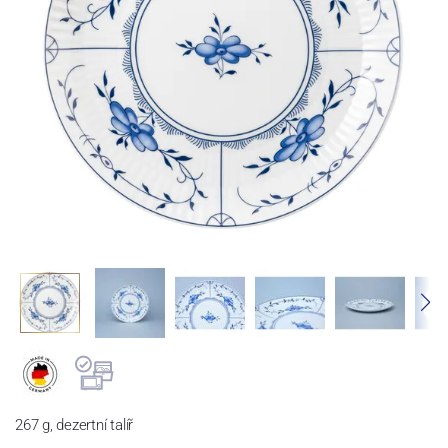
267 g, dezertní talíř