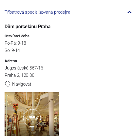
Třípatrová specializovaná prodejna
Dům porcelánu Praha
Otevírací doba
Po-Pá: 9-18
So: 9-14
Adresa
Jugoslávská 567/16
Praha 2, 120 00
Navigovat