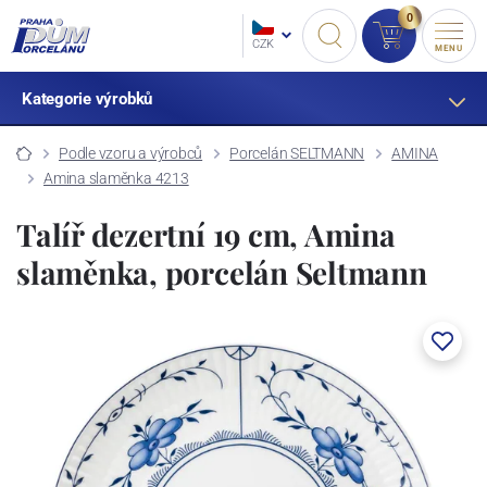
0
CZK
MENU
Kategorie výrobků
Podle vzoru a výrobců
Porcelán SELTMANN
AMINA
Amina slaměnka 4213
Talíř dezertní 19 cm, Amina
slaměnka, porcelán Seltmann