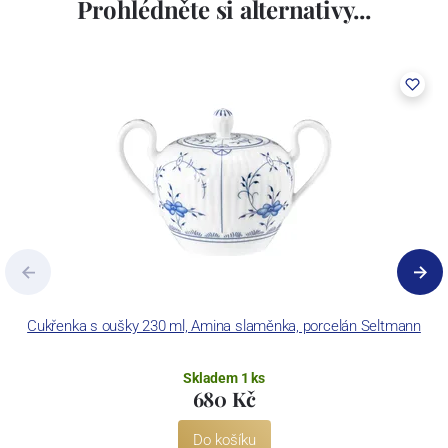
Prohlédněte si alternativy...
Cukřenka s oušky 230 ml, Amina slaměnka, porcelán Seltmann
Skladem 1 ks
680 Kč
Do košíku