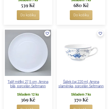
Skladem 7 ks
Skladem 1 ks
539 Kč
680 Kč
Do košíku
Do košíku
Talíř mělký 27,5 cm, Amina
Šálek čaj 220 ml, Amina
bílá, porcelán Seltmann
slaměnka, porcelán Seltmann
Skladem 12 ks
Skladem 7 ks
369 Kč
370 Kč