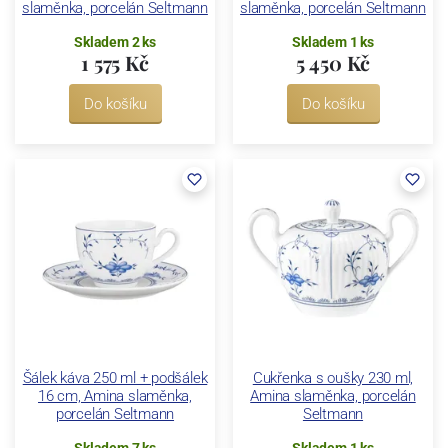
slaměnka, porcelán Seltmann
slaměnka, porcelán Seltmann
Skladem 2 ks
Skladem 1 ks
1 575 Kč
5 450 Kč
Do košíku
Do košíku
Šálek káva 250 ml + podšálek
Cukřenka s oušky 230 ml,
16 cm, Amina slaměnka,
Amina slaměnka, porcelán
porcelán Seltmann
Seltmann