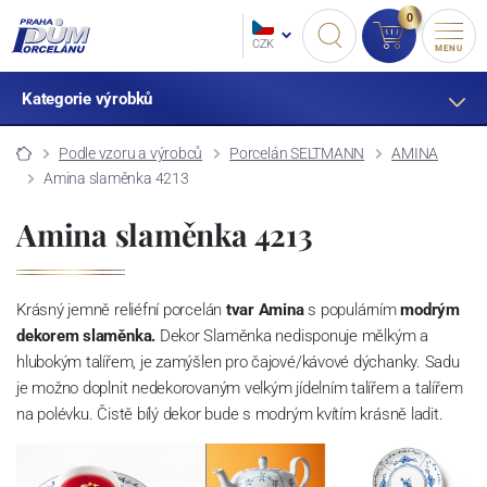
0
CZK
MENU
Kategorie výrobků
Podle vzoru a výrobců
Porcelán SELTMANN
AMINA
Amina slaměnka 4213
Amina slaměnka 4213
Krásný jemně reliéfní porcelán
tvar Amina
s populárním
modrým
dekorem slaměnka.
Dekor Slaměnka nedisponuje mělkým a
hlubokým talířem, je zamýšlen pro čajové/kávové dýchanky. Sadu
je možno doplnit nedekorovaným velkým jídelním talířem a talířem
na polévku. Čistě bílý dekor bude s modrým kvítím krásně ladit.