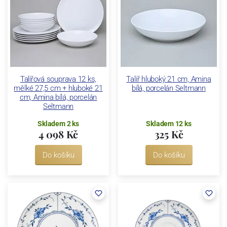
Talířová souprava 12 ks,
Talíř hluboký 21 cm, Amina
mělké 27,5 cm + hluboké 21
bílá, porcelán Seltmann
cm, Amina bílá, porcelán
Seltmann
Skladem 2 ks
Skladem 12 ks
4 098 Kč
325 Kč
Do košíku
Do košíku