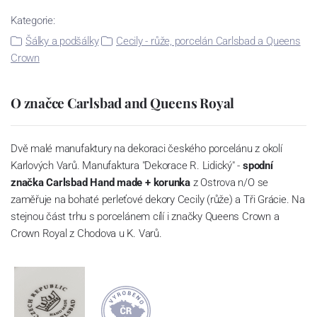
Kategorie:
Šálky a podšálky
Cecily - růže, porcelán Carlsbad a Queens
Crown
O značce Carlsbad and Queens Royal
Dvě malé manufaktury na dekoraci českého porcelánu z okolí
Karlových Varů. Manufaktura "Dekorace R. Lidický" -
spodní
značka Carlsbad Hand made + korunka
z Ostrova n/O se
zaměřuje na bohaté perleťové dekory Cecily (růže) a Tři Grácie. Na
stejnou část trhu s porcelánem cílí i značky Queens Crown a
Crown Royal z Chodova u K. Varů.