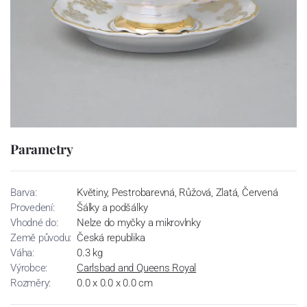
Parametry
Barva:
Květiny, Pestrobarevná, Růžová, Zlatá, Červená
Provedení:
Šálky a podšálky
Vhodné do:
Nelze do myčky a mikrovlnky
Země původu:
Česká republika
Váha:
0.3 kg
Výrobce:
Carlsbad and Queens Royal
Rozměry:
0.0 x 0.0 x 0.0 cm