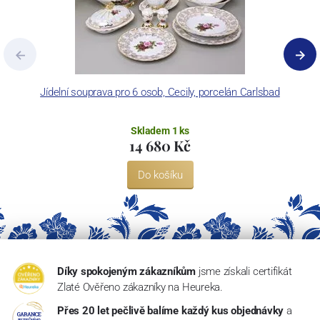
Jídelní souprava pro 6 osob, Cecily, porcelán Carlsbad
Skladem 1 ks
14 680 Kč
Do košíku
Díky spokojeným zákazníkům
jsme získali certifikát
Zlaté Ověřeno zákazníky na Heureka.
Přes 20 let pečlivě balíme každý kus objednávky
a