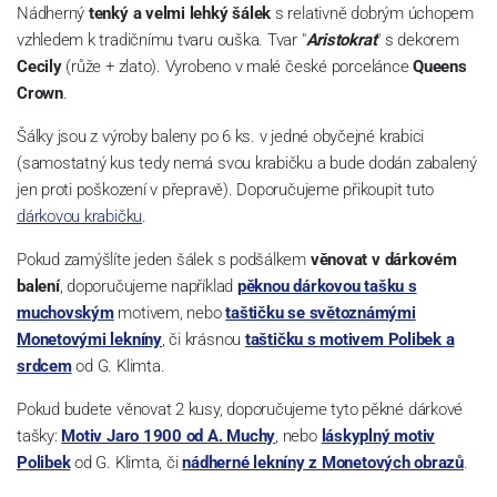
Nádherný
tenký a velmi lehký šálek
s relativně dobrým úchopem
vzhledem k tradičnímu tvaru ouška. Tvar "
Aristokrat
" s dekorem
Cecily
(růže + zlato). Vyrobeno v malé české porcelánce
Queens
Crown
.
Šálky jsou z výroby baleny po 6 ks. v jedné obyčejné krabici
(samostatný kus tedy nemá svou krabičku a bude dodán zabalený
jen proti poškození v přepravě). Doporučujeme přikoupit tuto
dárkovou krabičku
.
Pokud zamýšlíte jeden šálek s podšálkem
věnovat v dárkovém
balení
, doporučujeme například
pěknou dárkovou tašku s
muchovským
motivem, nebo
taštičku se světoznámými
Monetovými lekníny
, či krásnou
taštičku s motivem Polibek a
srdcem
od G. Klimta.
Pokud budete věnovat 2 kusy, doporučujeme tyto pěkné dárkové
tašky:
Motiv Jaro 1900 od A. Muchy
, nebo
láskyplný motiv
Polibek
od G. Klimta, či
nádherné lekníny z Monetových obrazů
.