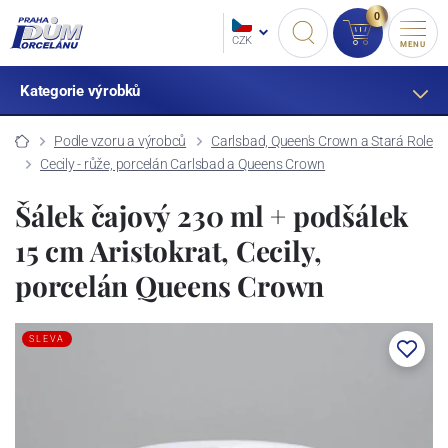
0
CZK
MENU
Kategorie výrobků
Podle vzoru a výrobců
Carlsbad, Queen's Crown a Stará Role
Cecily - růže, porcelán Carlsbad a Queens Crown
Šálek čajový 230 ml + podšálek
15 cm Aristokrat, Cecily,
porcelán Queens Crown
SLEVA