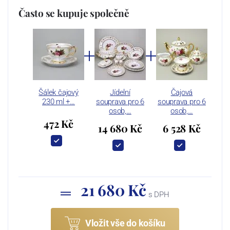
Často se kupuje společně
Šálek čajový
Jídelní
Čajová
230 ml +…
souprava pro 6
souprava pro 6
osob,…
osob,…
472 Kč
14 680 Kč
6 528 Kč
21 680 Kč
s DPH
Vložit vše do košíku