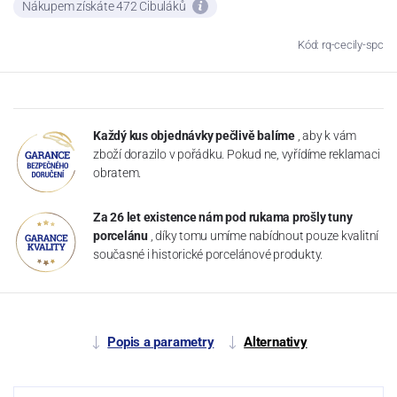
Nákupem získáte 472 Cibuláků
Kód: rq-cecily-spc
Každý kus objednávky pečlivě balíme
, aby k vám
zboží dorazilo v pořádku. Pokud ne, vyřídíme reklamaci
obratem.
Za 26 let existence nám pod rukama prošly tuny
porcelánu
, díky tomu umíme nabídnout pouze kvalitní
současné i historické porcelánové produkty.
Popis a parametry
Alternativy