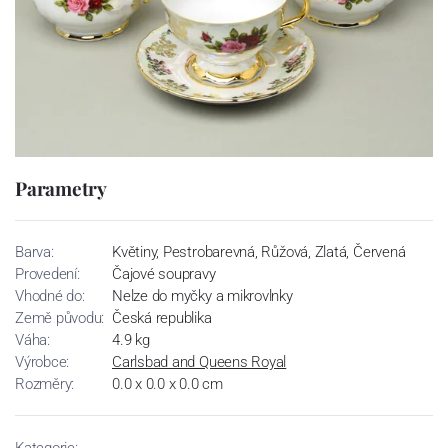
Parametry
Barva:
Květiny, Pestrobarevná, Růžová, Zlatá, Červená
Provedení:
Čajové soupravy
Vhodné do:
Nelze do myčky a mikrovlnky
Země původu:
Česká republika
Váha:
4.9 kg
Výrobce:
Carlsbad and Queens Royal
Rozměry:
0.0 x 0.0 x 0.0 cm
Kategorie: