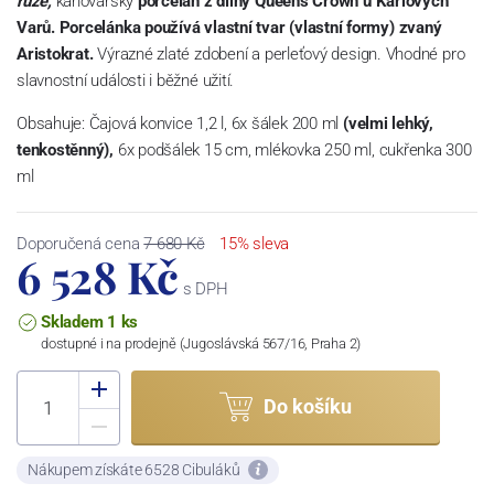
růže,
karlovarský
porcelán z dílny Queens Crown u Karlových
Varů. Porcelánka používá vlastní tvar (vlastní formy) zvaný
Aristokrat.
Výrazné zlaté zdobení a perleťový design. Vhodné pro
slavnostní události i běžné užití.
Obsahuje: Čajová konvice 1,2 l, 6x šálek 200 ml
(velmi lehký,
tenkostěnný),
6x podšálek 15 cm, mlékovka 250 ml, cukřenka 300
ml
Doporučená cena
7 680 Kč
15% sleva
6 528 Kč
s DPH
Skladem 1 ks
dostupné i na prodejně (Jugoslávská 567/16, Praha 2)
Do košíku
Nákupem získáte 6528 Cibuláků