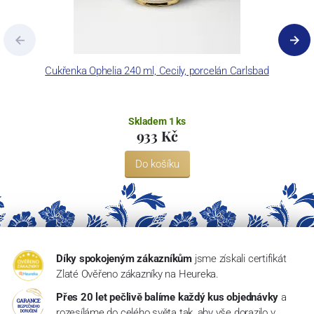
Cukřenka Ophelia 240 ml, Cecily, porcelán Carlsbad
Skladem 1 ks
933 Kč
Do košíku
Díky spokojeným zákazníkům
jsme získali certifikát
Zlaté Ověřeno zákazníky na Heureka.
Přes 20 let pečlivě balíme každý kus objednávky
a
rozesíláme do celého světa tak, aby vše dorazilo v