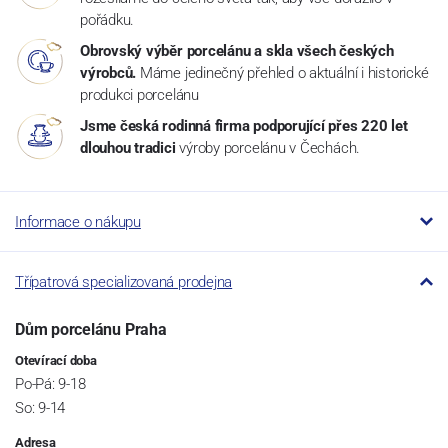
pořádku.
Obrovský výběr porcelánu a skla všech českých
výrobců.
Máme jedinečný přehled o aktuální i historické
produkci porcelánu
Jsme česká rodinná firma podporující přes 220 let
dlouhou tradici
výroby porcelánu v Čechách.
Informace o nákupu
Třípatrová specializovaná prodejna
Dům porcelánu Praha
Otevírací doba
Po-Pá: 9-18
So: 9-14
Adresa