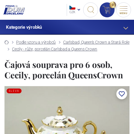
0
CZK
MENU
Kategorie výrobků
Podle vzoru a výrobců
Carlsbad, Queen's Crown a Stará Role
Cecily - růže, porcelán Carlsbad a Queens Crown
Čajová souprava pro 6 osob,
Cecily, porcelán QueensCrown
SLEVA