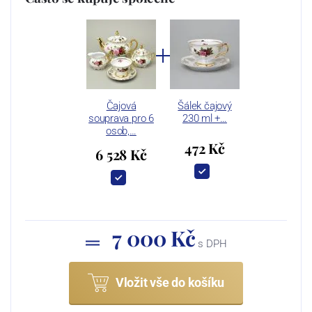
Čajová
Šálek čajový
souprava pro 6
230 ml +…
osob,…
472 Kč
6 528 Kč
7 000 Kč
s DPH
Vložit vše do košíku