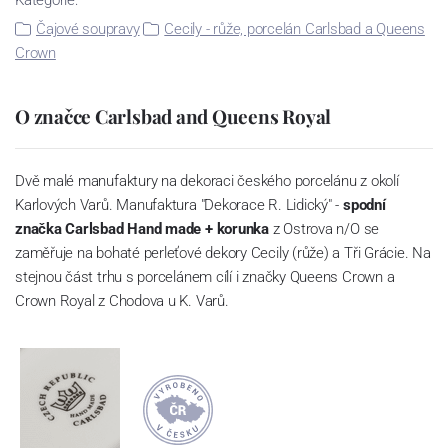
Čajové soupravy
Cecily - růže, porcelán Carlsbad a Queens
Crown
O značce Carlsbad and Queens Royal
Dvě malé manufaktury na dekoraci českého porcelánu z okolí
Karlových Varů. Manufaktura "Dekorace R. Lidický" -
spodní
značka Carlsbad Hand made + korunka
z Ostrova n/O se
zaměřuje na bohaté perleťové dekory Cecily (růže) a Tři Grácie. Na
stejnou část trhu s porcelánem cílí i značky Queens Crown a
Crown Royal z Chodova u K. Varů.