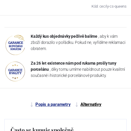
Kód: cecily-cs-queens
Každý kus objednávky pečlivě balíme
, aby k vám
zboží dorazilo v pořádku. Pokud ne, vyřídíme reklamaci
obratem.
Za 26 let existence nám pod rukama prošly tuny
porcelánu
, díky tomu umíme nabídnout pouze kvalitní
současné i historické porcelánové produkty.
Popis a parametry
Alternativy
Často se kupuje společně