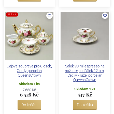
SLEVA
Čajová souprava pro 6 osob,
Šálek 90 ml espresso na
Cecily, porcelán
nožce + podšálek 12 cm,
QueensCrown
Cecily - růže, porcelán
QueensCrown
Skladem 1 ks
Skladem 1 ks
7 680 Kč
6 528 Kč
547 Kč
Do košíku
Do košíku