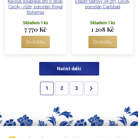
Kávová souprava pro 6 osob,
Etažer talířový 34 cm, Cecily,
Cecily - růže, porcelán Royal
porcelán Carlsbad
Bohemia
Skladem 1 ks
Skladem 1 ks
7 770 Kč
1 208 Kč
Do košíku
Do košíku
Načíst další
1
2
3