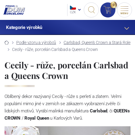
0
CZK
MENU
Kategorie výrobků
Podle vzoru a výrobců
Carlsbad, Queen's Crown a Stará Role
Cecily - růže, porcelán Carlsbad a Queens Crown
Cecily - růže, porcelán Carlsbad
a Queens Crown
Oblíbený dekor nazývaný Cecily - růže s perletí a zlatem. Velmi
populární mimo jiné v zemích se zákazem vyobrazení zvěře či
lidských motivů. Vyrábí malinká manufaktura
Carlsbad
, či
QUEENs
CROWN
/
Royal Queen
u Karlových Varů.