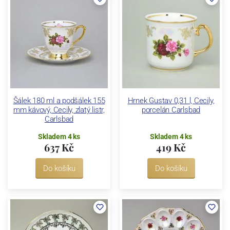
Šálek 180 ml a podšálek 155
Hrnek Gustav 0,31 l, Cecily,
mm kávový, Cecily, zlatý listr,
porcelán Carlsbad
Carlsbad
Skladem 4 ks
Skladem 4 ks
637 Kč
419 Kč
Do košíku
Do košíku