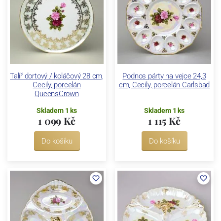
Talíř dortový / koláčový 28 cm,
Podnos párty na vejce 24,3
Cecily, porcelán
cm, Cecily, porcelán Carlsbad
QueensCrown
Skladem 1 ks
Skladem 1 ks
1 099 Kč
1 115 Kč
Do košíku
Do košíku