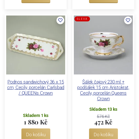
SLEVA
Podnos sandwichový 36 x 15
Šálek čajový 230 ml +
cm, Cecily, porcelán Carlsbad
podšálek 15 cm Aristokrat,
/ QUEENs Crown
Cecily, porcelán Queens
Crown
Skladem 13 ks
Skladem 1 ks
576 Kč
1 880 Kč
472 Kč
Do košíku
Do košíku