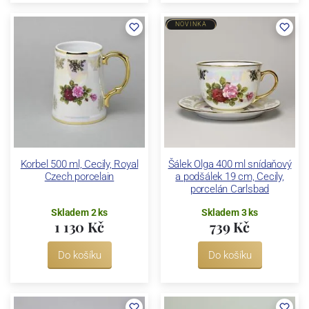
NOVINKA
Korbel 500 ml, Cecily, Royal
Šálek Olga 400 ml snídaňový
Czech porcelain
a podšálek 19 cm, Cecily,
porcelán Carlsbad
Skladem 2 ks
Skladem 3 ks
1 130 Kč
739 Kč
Do košíku
Do košíku