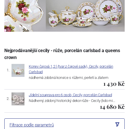
Nejprodávanější cecily - růže, porcelán carlsbad a queens
crown
Konev čajová 1,2 l (tvar z čajové sady), Cecily, porcelán
Carlsbad
nádherná zdobná konvice s růžemi, perletí a zlatem
1 430 Kč
Jídelní souprava pro 6 osob, Cecily, porcelán Carlsbad
Nádherný zdobný historický dekor růže - Cecily (kdo mi…
14 680 Kč
Filtrace podle parametrů