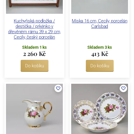
Kuchyňská podložka /
Miska 16 cm, Cecily, porcelán
destička / prkénko v
Carlsbad
dřevěném rámu 39 x 29 cm,
Cecily, český porcelán
Skladem 1 ks
Skladem 3 ks
2 260 Kč
413 Kč
Do košíku
Do košíku