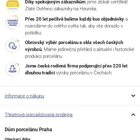
Díky spokojeným zákazníkům
jsme získali certifikát
Zlaté Ověřeno zákazníky na Heureka.
Přes 20 let pečlivě balíme každý kus objednávky
a
rozesíláme do celého světa tak, aby vše dorazilo v
pořádku.
Obrovský výběr porcelánu a skla všech českých
výrobců.
Máme jedinečný přehled o aktuální i historické
produkci porcelánu
Jsme česká rodinná firma podporující přes 220 let
dlouhou tradici
výroby porcelánu v Čechách.
Informace o nákupu
Třípatrová specializovaná prodejna
Dům porcelánu Praha
Otevírací doba