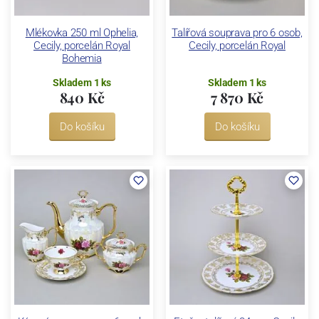
Mlékovka 250 ml Ophelia,
Talířová souprava pro 6 osob,
Cecily, porcelán Royal
Cecily, porcelán Royal
Bohemia
Skladem 1 ks
Skladem 1 ks
840 Kč
7 870 Kč
Do košíku
Do košíku