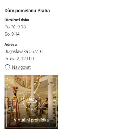
Dům porcelánu Praha
Otevírací doba
Po-Pá: 9-18
So: 9-14
Adresa
Jugoslávská 567/16
Praha 2, 120 00
Navigovat