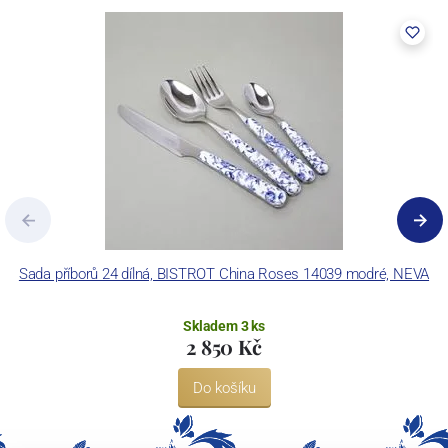
Creativa vyváží výrobky do celého světa s cílem vyhovět každé
kuchyni, kulinářské vášni a charakteru a pomoci vám vyjádřit váš
styl.
Sada příborů 24 dílná, BISTROT China Roses 14039 modré, NEVA
Skladem 3 ks
2 850 Kč
Do košíku