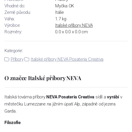
Vhodné do:
Myčka OK
Země původu:
Itálie
Váha:
1.7 kg
Výrobce:
Italské příbory NEVA
Rozměry:
0.0 x 0.0 x 0.0 cm
Kategorie:
Příbory
Italské příbory NEVA Posateria Creativa
O značce Italské příbory NEVA
Italská továrna příbory
NEVA Posateria Creativa
sídlí a
vyrábí
v
městečku Lumezzane na jižním úpatí Alp, západně od jezera
Garda.
Filozofie