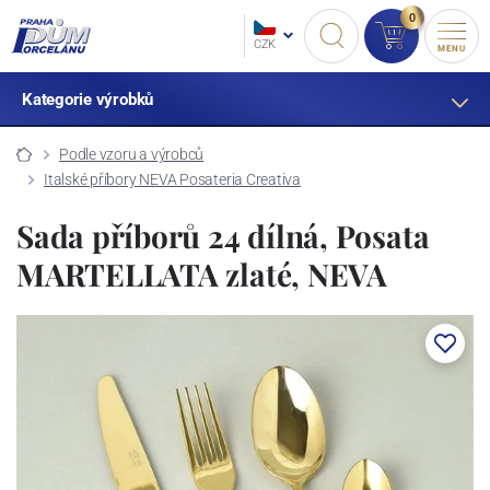
0
CZK
MENU
Kategorie výrobků
Podle vzoru a výrobců
Italské příbory NEVA Posateria Creativa
Sada příborů 24 dílná, Posata
MARTELLATA zlaté, NEVA