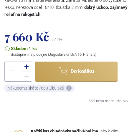
kávová 131 mm, řada Martellata, zlatá barva, leštěno do vysokého
lesku, nerezová ocel 18/10, tlouštka 3 mm,
dobrý úchop, zajímavý
reliéf na rukojetích
7 660 Kč
s DPH
Skladem 1 ks
dostupné i na prodejně (Jugoslávská 567/16, Praha 2)
Do košíku
Nákupem získáte 7660 Cibuláků
Kód: neva-martellata-oro
Každý kus objednávky pečlivě balíme
, aby k vám