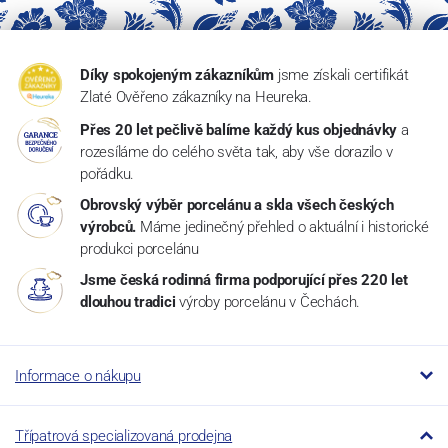
Díky spokojeným zákazníkům
jsme získali certifikát
Zlaté Ověřeno zákazníky na Heureka.
Přes 20 let pečlivě balíme každý kus objednávky
a
rozesíláme do celého světa tak, aby vše dorazilo v
pořádku.
Obrovský výběr porcelánu a skla všech českých
výrobců.
Máme jedinečný přehled o aktuální i historické
produkci porcelánu
Jsme česká rodinná firma podporující přes 220 let
dlouhou tradici
výroby porcelánu v Čechách.
Informace o nákupu
Třípatrová specializovaná prodejna