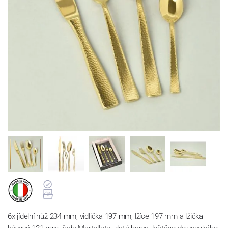
6x jídelní nůž 234 mm, vidlička 197 mm, lžíce 197 mm a lžička