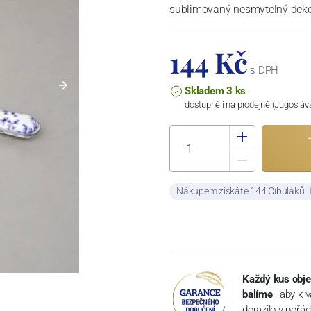
sublimovaný nesmytelný dek
144 Kč
s DPH
Skladem 3 ks
dostupné i na prodejně (Jugosláv
Nákupem získáte 144 Cibuláků
Každý kus obje
balíme
, aby k 
dorazilo v pořá