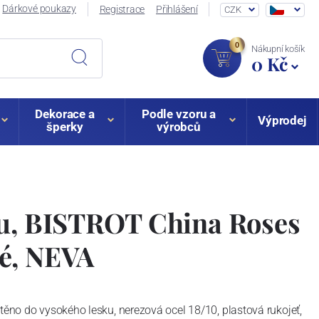
Dárkové poukazy
Registrace
Přihlášení
CZK
0
Nákupní košík
0 Kč
Dekorace a
Podle vzoru a
Výprodej
šperky
výrobců
zu, BISTROT China Roses
é, NEVA
štěno do vysokého lesku, nerezová ocel 18/10, plastová rukojeť,