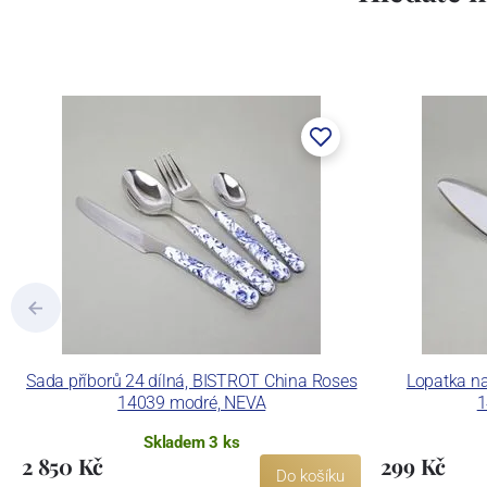
Sada příborů 24 dílná, BISTROT China Roses
Lopatka na
14039 modré, NEVA
1
Skladem 3 ks
2 850 Kč
299 Kč
Do košíku