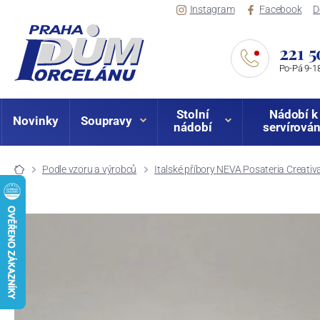
Instagram
Facebook
D
221 5
Po-Pá 9-18
Stolní
Nádobí k
Novinky
Soupravy
nádobí
servírován
Podle vzoru a výrobců
Italské příbory NEVA Posateria Creativ