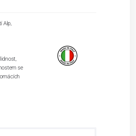
 Alp,
idnost,
tnostem se
 domácích
ů s rukojeťmi
polečnost v
o talentu a