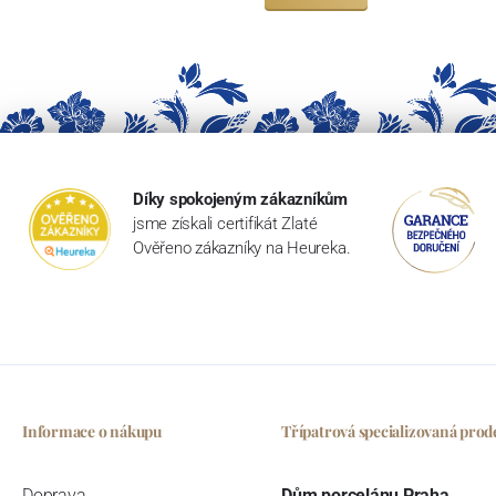
Díky spokojeným zákazníkům
jsme získali certifikát Zlaté
Ověřeno zákazníky na Heureka.
Informace o nákupu
Třípatrová specializovaná prod
Doprava
Dům porcelánu Praha