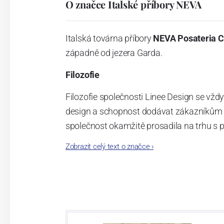
O značce Italské příbory NEVA
Italská továrna příbory
NEVA Posateria C
západně od jezera Garda.
Filozofie
Filozofie společnosti Linee Design se vž
design a schopnost dodávat zákazníkům v
společnost okamžitě prosadila na trhu s p
potřeb, kteří se rozhodli spolehnout na o
Zobrazit celý text o značce
›
z vysoce kvalitního plastu.
Design
Vysoce inovativní a kreativní duch, stejně
roce 2010 k vytvoření první kolekce nesou