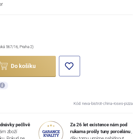
or
ská 567/16, Praha 2)
Do košíku
Kód: neva-bistrot-china-roses-pizza
dnávky pečlivě
Za 26 let existence nám pod
vám zboží
rukama prošly tuny porcelánu
,
dku. Pokud ne,
díky tomu umíme nabídnout