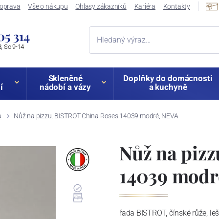
oprava
Vše o nákupu
Ohlasy zákazníků
Kariéra
Kontakty
05 314
, So 9-14
Skleněné
Doplňky do domácnosti
í
nádobí a vázy
a kuchyně
a
Nůž na pizzu, BISTROT China Roses 14039 modré, NEVA
Nůž na piz
14039 modr
řada BISTROT, čínské růže, le