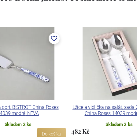
 dort, BISTROT China Roses
Lžíce a vidlička na salát, sada
4039 modré, NEVA
China Roses 14039 modr
Skladem 2 ks
Skladem 2 ks
482 Kč
Do košíku