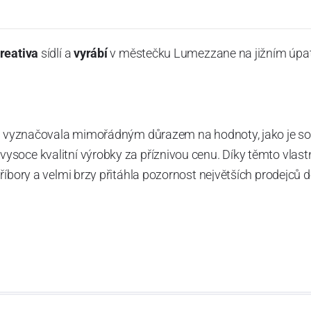
reativa
sídlí a
vyrábí
v městečku Lumezzane na jižním úpatí
dy vyznačovala mimořádným důrazem na hodnoty, jako je sol
ysoce kvalitní výrobky za příznivou cenu. Díky těmto vlas
říbory a velmi brzy přitáhla pozornost největších prodejců
dborné znalosti společnosti při výrobě svých kovových příbor
 jako touha plně vyjádřit svou potenciální osobnost, vedly s
cí podpis Neva Posateria Creativa, která je dítkem rodinnéh