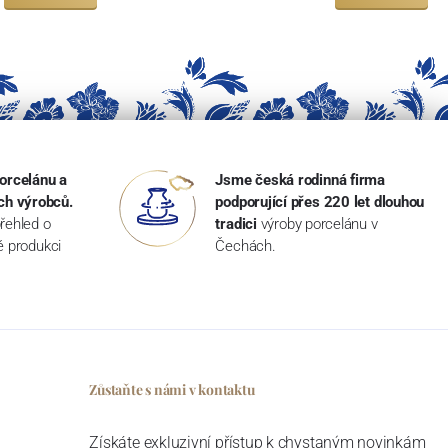
orcelánu a
Jsme česká rodinná firma
ch výrobců.
podporující přes 220 let dlouhou
řehled o
tradici
výroby porcelánu v
ké produkci
Čechách.
Zůstaňte s námi v kontaktu
Získáte exkluzivní přístup k chystaným novinkám