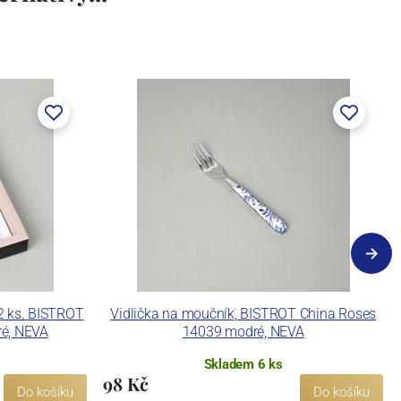
 2 ks. BISTROT
Vidlička na moučník, BISTROT China Roses
é, NEVA
14039 modré, NEVA
Skladem 6 ks
98 Kč
Do košíku
Do košíku