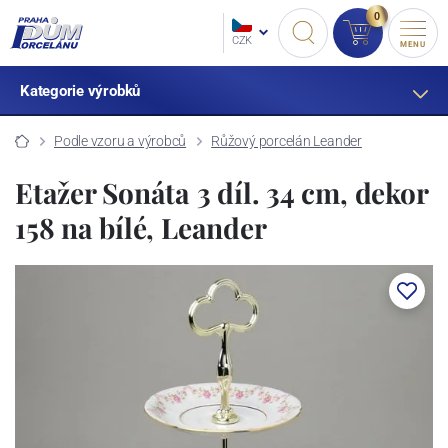
0
CZK
MENU
Kategorie výrobků
Podle vzoru a výrobců
Růžový porcelán Leander
Etažer Sonáta 3 díl. 34 cm, dekor
158 na bílé, Leander