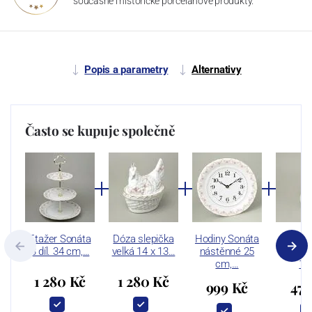
současné i historické porcelánové produkty.
Popis a parametry
Alternativy
Často se kupuje společně
Etažer Sonáta
Dóza slepička
Hodiny Sonáta
Karaf
3 díl. 34 cm,…
velká 14 x 13…
nástěnné 25
250 ml
cm,…
15
1 280 Kč
1 280 Kč
999 Kč
476