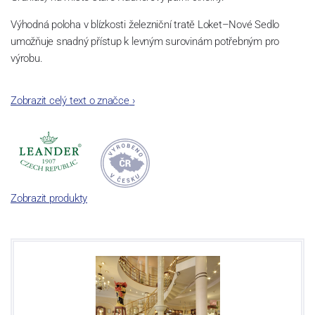
Výhodná poloha v blízkosti železniční tratě Loket–Nové Sedlo
umožňuje snadný přístup k levným surovinám potřebným pro
výrobu.
Rodí se porcelánová manufaktura schopná konkurovat předním
Zobrazit celý text o značce
›
evropským výrobcům.
Zobrazit produkty