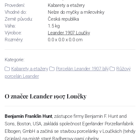
Provedení:
Kabarety a etažery
Vhodné do:
Nelze do myčky a mikrovlnky
Země původu:
Česká republika
Váha:
1.5 kg
Výrobce:
Leander 1907 Loučky
Rozměry:
0.0 x 0.0 x 0.0 cm
Kategorie:
Kabarety a etažery
Porcelán Leander 1907 bílý
Růžový
porcelán Leander
O značce Leander 1907 Loučky
Benjamin Franklin Hunt
, zástupce firmy Benjamin F. Hunt and
Sons, Boston, USA, zakládá společnost Egerländer Porzellanfabrik
Elbogen, GmbH a začíná se stavbou porcelánky v Loučkách (tehdy
Grünlas) na místě staré Radherovy parní cihelny.