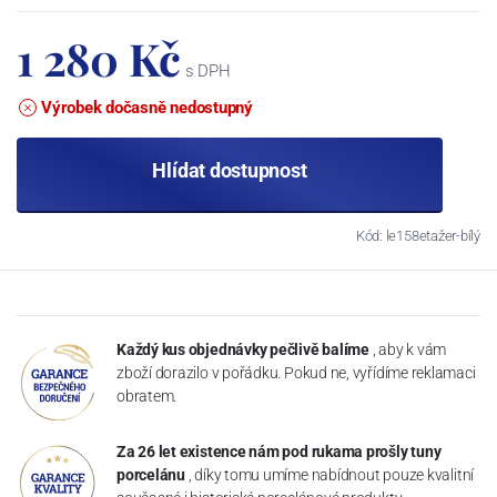
1 280 Kč
s DPH
Výrobek dočasně nedostupný
Hlídat dostupnost
Kód: le158etažer-bílý
Každý kus objednávky pečlivě balíme
, aby k vám
zboží dorazilo v pořádku. Pokud ne, vyřídíme reklamaci
obratem.
Za 26 let existence nám pod rukama prošly tuny
porcelánu
, díky tomu umíme nabídnout pouze kvalitní