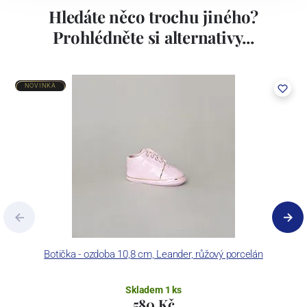
Hledáte něco trochu jiného?
Prohlédněte si alternativy...
NOVINKA
Botička - ozdoba 10,8 cm, Leander, růžový porcelán
C
Skladem 1 ks
580 Kč