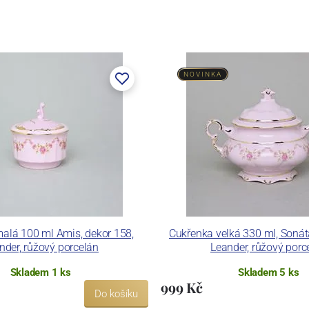
NOVINKA
alá 100 ml Amis, dekor 158,
Cukřenka velká 330 ml, Sonát
nder, růžový porcelán
Leander, růžový porc
Skladem 1 ks
Skladem 5 ks
999 Kč
Do košíku