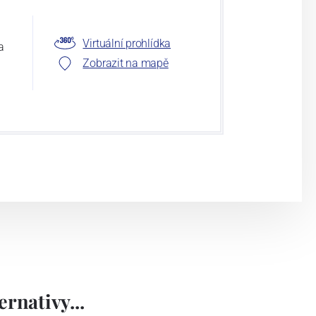
Virtuální prohlídka
a
Zobrazit na mapě
rnativy...