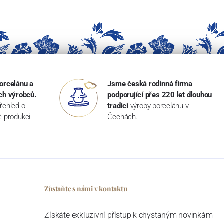
orcelánu a
Jsme česká rodinná firma
ch výrobců.
podporující přes 220 let dlouhou
řehled o
tradici
výroby porcelánu v
ké produkci
Čechách.
Zůstaňte s námi v kontaktu
Získáte exkluzivní přístup k chystaným novinkám