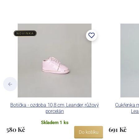
NOVINKA
Botička - ozdoba 10,8 cm, Leander, růžový
Cukřenka m
porcelán
Lea
Skladem 1 ks
580 Kč
691 Kč
Do košíku