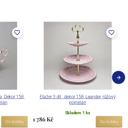
a, Dekor 158,
Etažer 3 díl., dekor 158, Leander, růžový
elán
porcelán
Skladem 1 ks
1 786 Kč
Do košíku
Do košíku