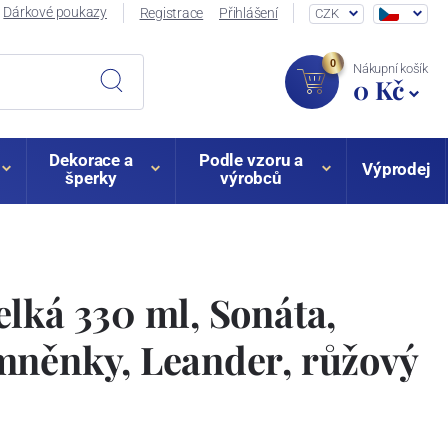
Dárkové poukazy
Registrace
Přihlášení
CZK
0
Nákupní košík
0 Kč
Dekorace a
Podle vzoru a
Výprodej
šperky
výrobců
lká 330 ml, Sonáta,
mněnky, Leander, růžový