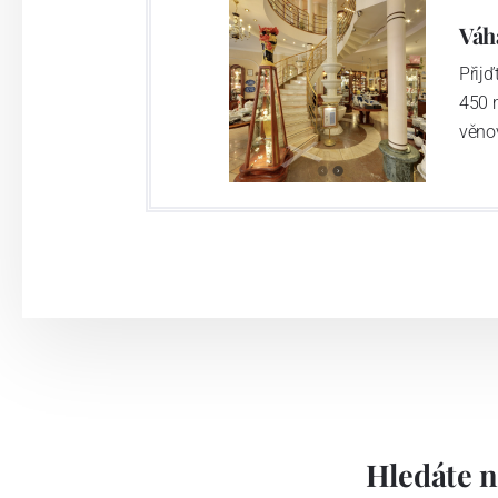
Váh
Přij
450 
věno
Hledáte n