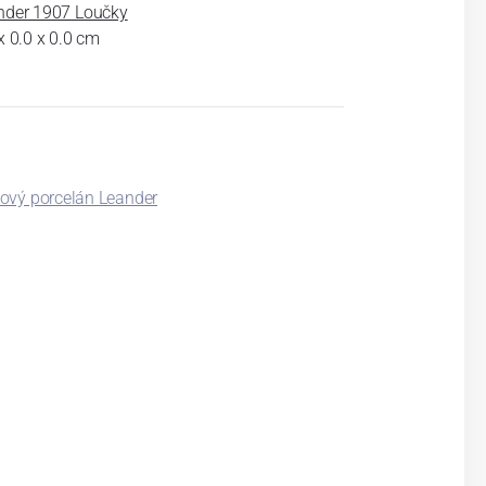
nder 1907 Loučky
x 0.0 x 0.0 cm
ový porcelán Leander