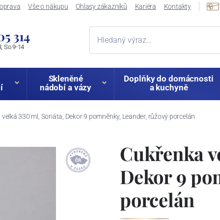
oprava
Vše o nákupu
Ohlasy zákazníků
Kariéra
Kontakty
05 314
, So 9-14
Skleněné
Doplňky do domácnosti
í
nádobí a vázy
a kuchyně
velká 330 ml, Sonáta, Dekor 9 pomněnky, Leander, růžový porcelán
Cukřenka ve
Dekor 9 po
porcelán