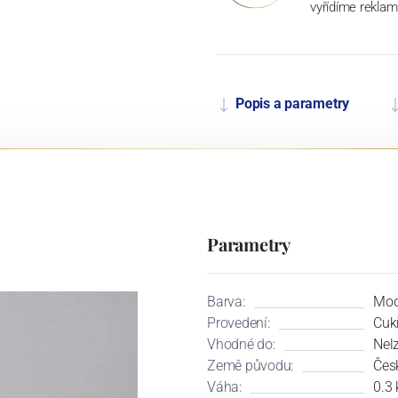
vyřídíme reklam
Popis a parametry
Parametry
Barva:
Mod
Provedení:
Cuk
Vhodné do:
Nel
Země původu:
Čes
Váha:
0.3 