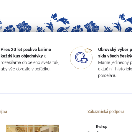
Přes 20 let pečlivě balíme
Obrovský výběr p
každý kus objednávky
a
skla všech český
rozesíláme do celého světa tak,
Máme jedinečný p
aby vše dorazilo v pořádku.
aktuální i historic
porcelánu
ejna
Zákaznická podpora
E-shop