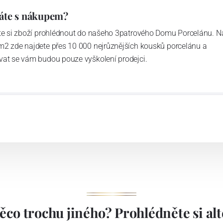
áte s nákupem?
ďte si zboží prohlédnout do našeho 3patrového Domu Porcelánu. N
m2 zde najdete přes 10 000 nejrůznějších kousků porcelánu a
vat se vám budou pouze vyškolení prodejci.
ěco trochu jiného? Prohlédněte si alte