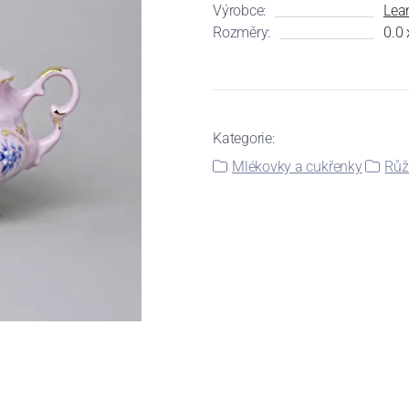
Výrobce:
Lea
Rozměry:
0.0 
Kategorie:
Mlékovky a cukřenky
Růž