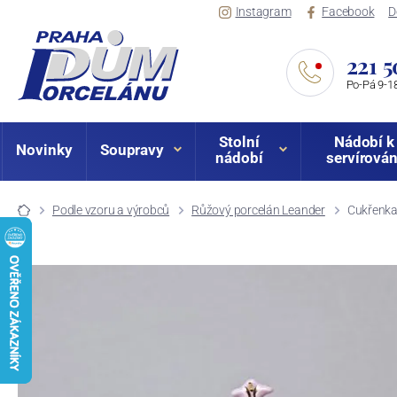
Instagram
Facebook
D
221 5
Po-Pá 9-18
Stolní
Nádobí k
Novinky
Soupravy
nádobí
servírován
Podle vzoru a výrobců
Růžový porcelán Leander
Cukřenka 