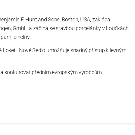
 Benjamin F. Hunt and Sons, Boston, USA, zakládá
lbogen, GmbH a začíná se stavbou porcelánky v Loučkách
parní cihelny.
atě Loket–Nové Sedlo umožňuje snadný přístup k levným
ná konkurovat předním evropským výrobcům.