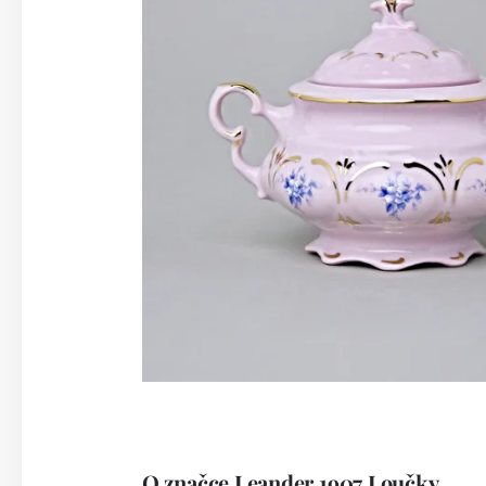
O značce Leander 1907 Loučky