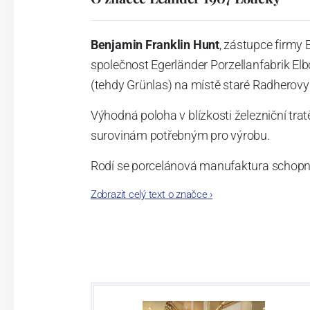
Benjamin Franklin Hunt
, zástupce firmy
společnost Egerländer Porzellanfabrik E
(tehdy Grünlas) na místě staré Radherovy 
Výhodná poloha v blízkosti železniční tr
surovinám potřebným pro výrobu.
Rodí se porcelánová manufaktura schop
Zobrazit celý text o značce
›