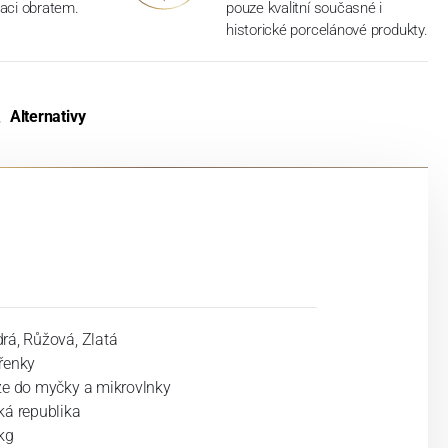
aci obratem.
pouze kvalitní současné i
historické porcelánové produkty.
Alternativy
rá, Růžová, Zlatá
řenky
ze do myčky a mikrovlnky
ká republika
kg