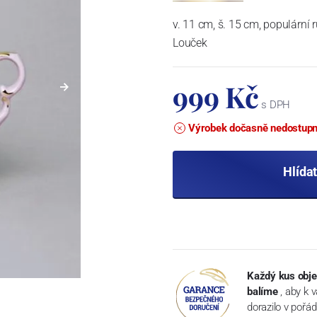
v. 11 cm, š. 15 cm, populární
Louček
999 Kč
s DPH
Výrobek dočasně nedostup
Hlída
Každý kus obje
balíme
, aby k 
dorazilo v pořá