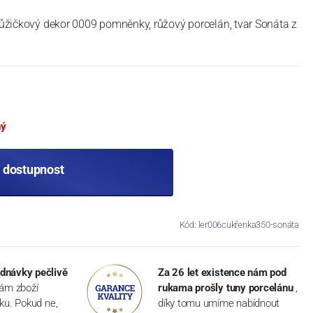
 růžičkový dekor 0009 pomněnky, růžový porcelán, tvar Sonáta z
ný
t dostupnost
Kód: ler006cukřenka350-sonáta
dnávky pečlivě
Za 26 let existence nám pod
vám zboží
rukama prošly tuny porcelánu
,
dku. Pokud ne,
díky tomu umíme nabídnout