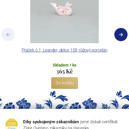
Ptáček č.1, Leander, dekor 158, růžový porcelán
Skladem 1 ks
365 Kč
Do košíku
Díky spokojeným zákazníkům
jsme získali certifikát
Zlaté Ověřeno zákazníky na Heureka.