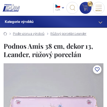
0
CZK
MENU
Kategorie výrobků
Podle vzoru a výrobců
Růžový porcelán Leander
Podnos Amis 38 cm, dekor 13,
Leander, růžový porcelán