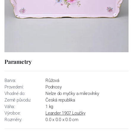
Parametry
Barva:
Růžová
Provedení:
Podnosy
Vhodné do:
Nelze do myčky a mikrovlnky
Země původu:
Česká republika
Váha:
1 kg
Výrobce:
Leander 1907 Loučky
Rozměry:
0.0 x 0.0 x 0.0 cm