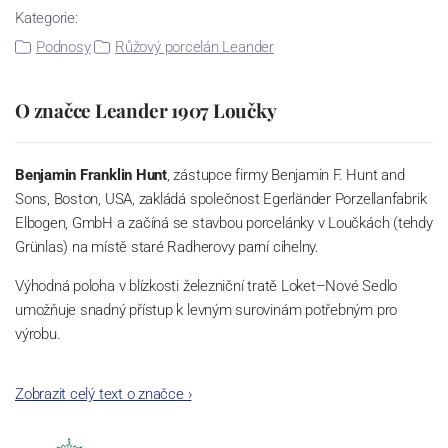
Kategorie:
Podnosy
Růžový porcelán Leander
O značce Leander 1907 Loučky
Benjamin Franklin Hunt
, zástupce firmy Benjamin F. Hunt and
Sons, Boston, USA, zakládá společnost Egerländer Porzellanfabrik
Elbogen, GmbH a začíná se stavbou porcelánky v Loučkách (tehdy
Grünlas) na místě staré Radherovy parní cihelny.
Výhodná poloha v blízkosti železniční tratě Loket–Nové Sedlo
umožňuje snadný přístup k levným surovinám potřebným pro
výrobu.
Rodí se porcelánová manufaktura schopná konkurovat předním
Zobrazit celý text o značce
›
evropským výrobcům.