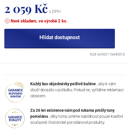
2 059 Kč
s DPH
Není skladem, ve výrobě 2 ks.
Hlídat dostupnost
Kód: ler062116440013
Každý kus objednávky pečlivě balíme
, aby k vám
zboží dorazilo v pořádku. Pokud ne, vyřídíme reklamaci
obratem.
Za 26 let existence nám pod rukama prošly tuny
porcelánu
, díky tomu umíme nabídnout pouze kvalitní
současné i historické porcelánové produkty.