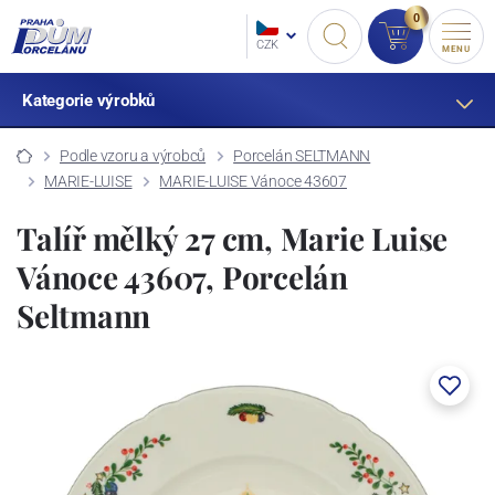
0
CZK
MENU
Kategorie výrobků
Podle vzoru a výrobců
Porcelán SELTMANN
MARIE-LUISE
MARIE-LUISE Vánoce 43607
Talíř mělký 27 cm, Marie Luise
Vánoce 43607, Porcelán
Seltmann