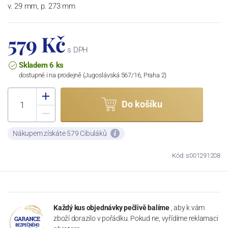
v. 29 mm, p. 273 mm
579 Kč
s DPH
Skladem 6 ks
dostupné i na prodejně (Jugoslávská 567/16, Praha 2)
Do košíku
Nákupem získáte 579 Cibuláků
Kód: s001291208
Každý kus objednávky pečlivě balíme
, aby k vám
zboží dorazilo v pořádku. Pokud ne, vyřídíme reklamaci