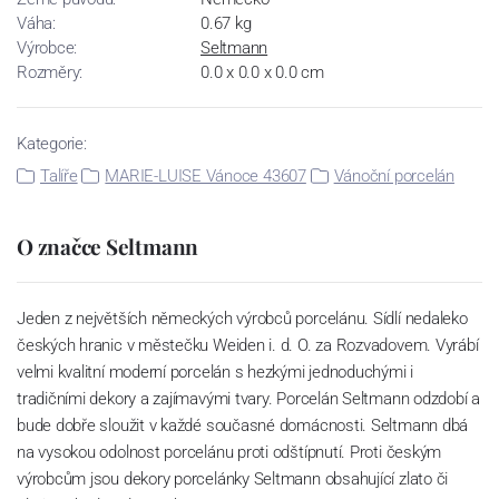
Váha:
0.67 kg
Výrobce:
Seltmann
Rozměry:
0.0 x 0.0 x 0.0 cm
Kategorie:
Talíře
MARIE-LUISE Vánoce 43607
Vánoční porcelán
O značce Seltmann
Jeden z největších německých výrobců porcelánu. Sídlí nedaleko
českých hranic v městečku Weiden i. d. O. za Rozvadovem. Vyrábí
velmi kvalitní moderní porcelán s hezkými jednoduchými i
tradičními dekory a zajímavými tvary. Porcelán Seltmann odzdobí a
bude dobře sloužit v každé současné domácnosti. Seltmann dbá
na vysokou odolnost porcelánu proti odštípnutí. Proti českým
výrobcům jsou dekory porcelánky Seltmann obsahující zlato či