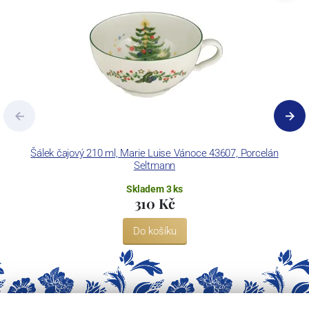
Šálek čajový 210 ml, Marie Luise Vánoce 43607, Porcelán
Seltmann
Skladem 3 ks
310 Kč
Do košíku