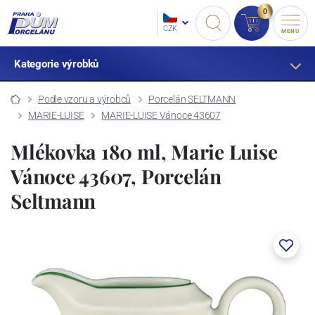
0
CZK
MENU
Kategorie výrobků
Podle vzoru a výrobců
Porcelán SELTMANN
MARIE-LUISE
MARIE-LUISE Vánoce 43607
Mlékovka 180 ml, Marie Luise
Vánoce 43607, Porcelán
Seltmann