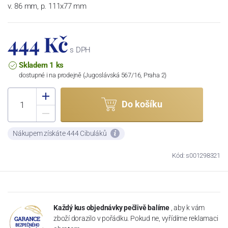
v. 86 mm, p. 111x77 mm
444 Kč
s DPH
Skladem 1 ks
dostupné i na prodejně (Jugoslávská 567/16, Praha 2)
Do košíku
Nákupem získáte 444 Cibuláků
Kód: s001298321
Každý kus objednávky pečlivě balíme
, aby k vám
zboží dorazilo v pořádku. Pokud ne, vyřídíme reklamaci