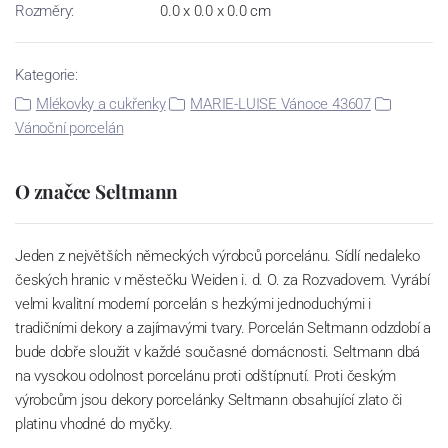
Rozměry:
0.0 x 0.0 x 0.0 cm
Kategorie:
Mlékovky a cukřenky
MARIE-LUISE Vánoce 43607
Vánoční porcelán
O značce Seltmann
Jeden z největších německých výrobců porcelánu. Sídlí nedaleko
českých hranic v městečku Weiden i. d. O. za Rozvadovem. Vyrábí
velmi kvalitní moderní porcelán s hezkými jednoduchými i
tradičními dekory a zajímavými tvary. Porcelán Seltmann odzdobí a
bude dobře sloužit v každé současné domácnosti. Seltmann dbá
na vysokou odolnost porcelánu proti odštípnutí. Proti českým
výrobcům jsou dekory porcelánky Seltmann obsahující zlato či
platinu vhodné do myčky.