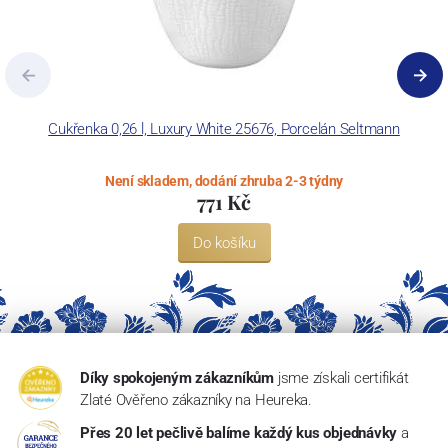
Cukřenka 0,26 l, Luxury White 25676, Porcelán Seltmann
Není skladem, dodání zhruba 2-3 týdny
771 Kč
Do košíku
Díky spokojeným zákazníkům
jsme získali certifikát
Zlaté Ověřeno zákazníky na Heureka.
Přes 20 let pečlivě balíme každý kus objednávky
a