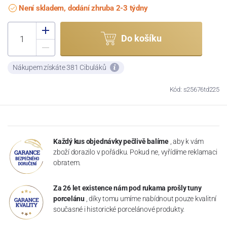
Není skladem, dodání zhruba 2-3 týdny
Do košíku
Nákupem získáte 381 Cibuláků
Kód: s25676td225
Každý kus objednávky pečlivě balíme
, aby k vám
zboží dorazilo v pořádku. Pokud ne, vyřídíme reklamaci
obratem.
Za 26 let existence nám pod rukama prošly tuny
porcelánu
, díky tomu umíme nabídnout pouze kvalitní
současné i historické porcelánové produkty.