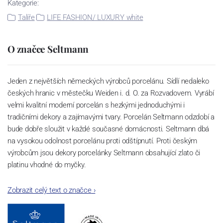
Kategorie:
Talíře
LIFE FASHION/ LUXURY white
O značce Seltmann
Jeden z největších německých výrobců porcelánu. Sídlí nedaleko
českých hranic v městečku Weiden i. d. O. za Rozvadovem. Vyrábí
velmi kvalitní moderní porcelán s hezkými jednoduchými i
tradičními dekory a zajímavými tvary. Porcelán Seltmann odzdobí a
bude dobře sloužit v každé současné domácnosti. Seltmann dbá
na vysokou odolnost porcelánu proti odštípnutí. Proti českým
výrobcům jsou dekory porcelánky Seltmann obsahující zlato či
platinu vhodné do myčky.
Zobrazit celý text o značce
›