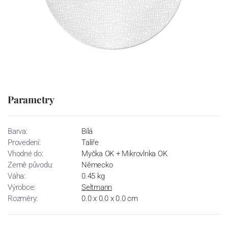
Parametry
Barva:
Bílá
Provedení:
Talíře
Vhodné do:
Myčka OK + Mikrovlnka OK
Země původu:
Německo
Váha:
0.45 kg
Výrobce:
Seltmann
Rozměry:
0.0 x 0.0 x 0.0 cm