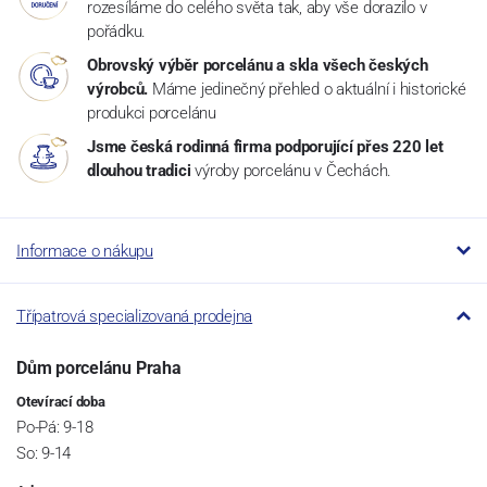
rozesíláme do celého světa tak, aby vše dorazilo v
pořádku.
Obrovský výběr porcelánu a skla všech českých
výrobců.
Máme jedinečný přehled o aktuální i historické
produkci porcelánu
Jsme česká rodinná firma podporující přes 220 let
dlouhou tradici
výroby porcelánu v Čechách.
Informace o nákupu
Třípatrová specializovaná prodejna
Dům porcelánu Praha
Otevírací doba
Po-Pá: 9-18
So: 9-14