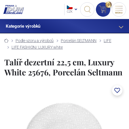
0
CZK
MENU
Kategorie výrobků
Podle vzoru a výrobců
Porcelán SELTMANN
LIFE
LIFE FASHION/ LUXURY white
Talíř dezertní 22,5 cm, Luxury
White 25676, Porcelán Seltmann