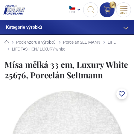
0
CZK
MENU
Kategorie výrobků
Podle vzoru a výrobců
Porcelán SELTMANN
LIFE
LIFE FASHION/ LUXURY white
Mísa mělká 33 cm, Luxury White
25676, Porcelán Seltmann