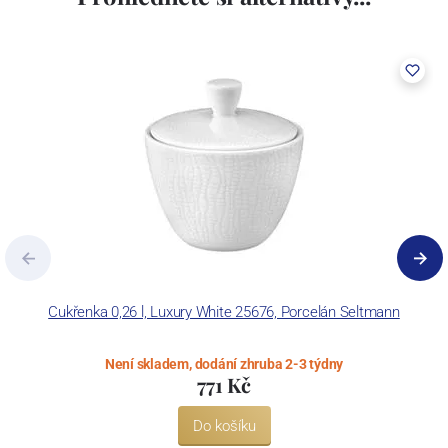
Cukřenka 0,26 l, Luxury White 25676, Porcelán Seltmann
Není skladem, dodání zhruba 2-3 týdny
771 Kč
Do košíku