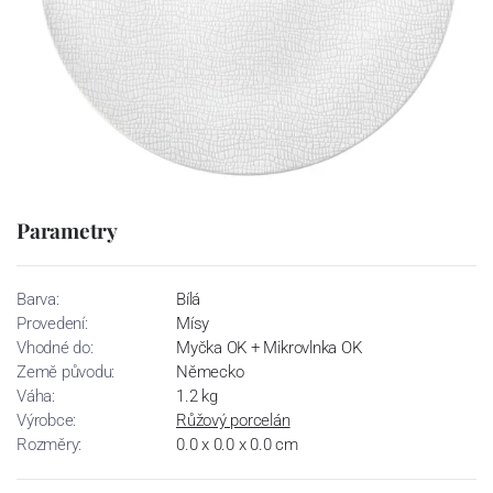
Parametry
Barva:
Bílá
Provedení:
Mísy
Vhodné do:
Myčka OK + Mikrovlnka OK
Země původu:
Německo
Váha:
1.2 kg
Výrobce:
Růžový porcelán
Rozměry:
0.0 x 0.0 x 0.0 cm