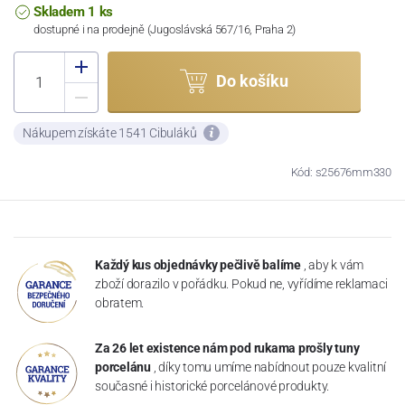
Skladem 1 ks
dostupné i na prodejně (Jugoslávská 567/16, Praha 2)
Do košíku
Nákupem získáte 1541 Cibuláků
Kód: s25676mm330
Každý kus objednávky pečlivě balíme
, aby k vám
zboží dorazilo v pořádku. Pokud ne, vyřídíme reklamaci
obratem.
Za 26 let existence nám pod rukama prošly tuny
porcelánu
, díky tomu umíme nabídnout pouze kvalitní
současné i historické porcelánové produkty.