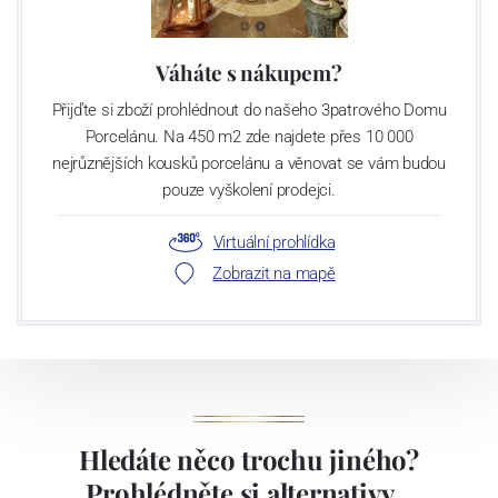
Váháte s nákupem?
Přijďte si zboží prohlédnout do našeho 3patrového Domu
Porcelánu. Na 450 m2 zde najdete přes 10 000
nejrůznějších kousků porcelánu a věnovat se vám budou
pouze vyškolení prodejci.
Virtuální prohlídka
Zobrazit na mapě
Hledáte něco trochu jiného?
Prohlédněte si alternativy...