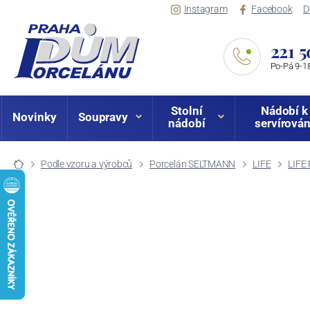
Instagram
Facebook
D
221 5
Po-Pá 9-18
Stolní
Nádobí k
Novinky
Soupravy
nádobí
servírován
Podle vzoru a výrobců
Porcelán SELTMANN
LIFE
LIFE