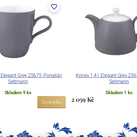
, Elegant Grey 25675, Porcelán
Konev 1,4 l, Elegant Grey 256
Seltmann
Seltmann
Skladem 9 ks
Skladem 1 ks
2 059 Kč
Do košíku