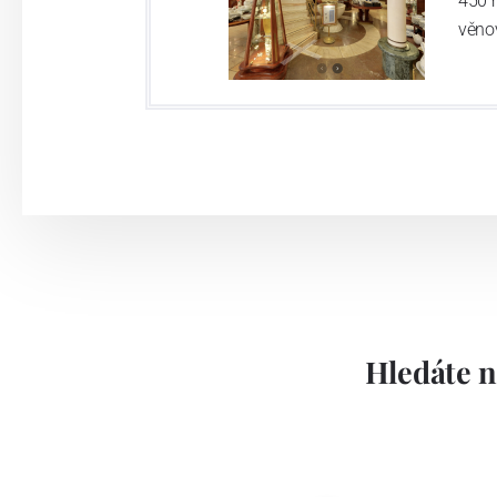
450 
věno
Hledáte n