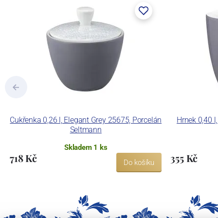
Cukřenka 0,26 l, Elegant Grey 25675, Porcelán
Hrnek 0,40 l
Seltmann
Skladem 1 ks
718 Kč
355 Kč
Do košíku