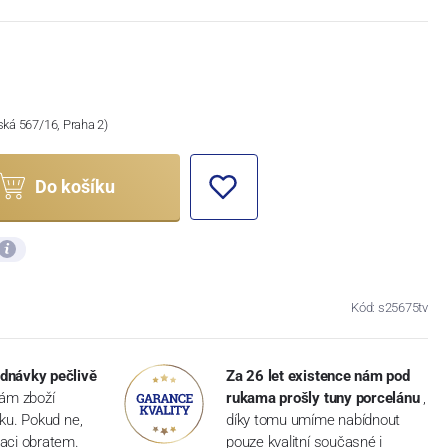
ská 567/16, Praha 2)
Do košíku
Kód: s25675tv
dnávky pečlivě
Za 26 let existence nám pod
vám zboží
rukama prošly tuny porcelánu
,
dku. Pokud ne,
díky tomu umíme nabídnout
aci obratem.
pouze kvalitní současné i