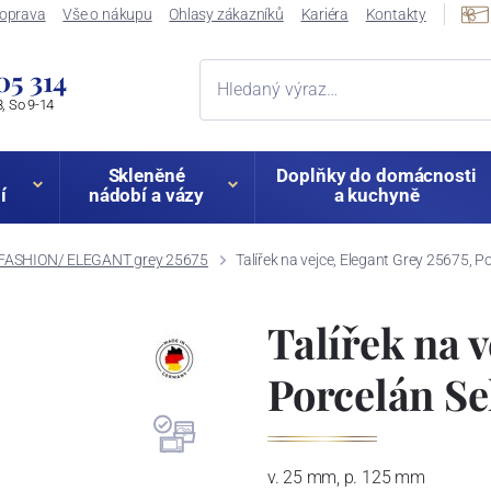
oprava
Vše o nákupu
Ohlasy zákazníků
Kariéra
Kontakty
05 314
, So 9-14
Skleněné
Doplňky do domácnosti
í
nádobí a vázy
a kuchyně
 FASHION/ ELEGANT grey 25675
Talířek na vejce, Elegant Grey 25675, 
Talířek na v
Porcelán S
v. 25 mm, p. 125 mm