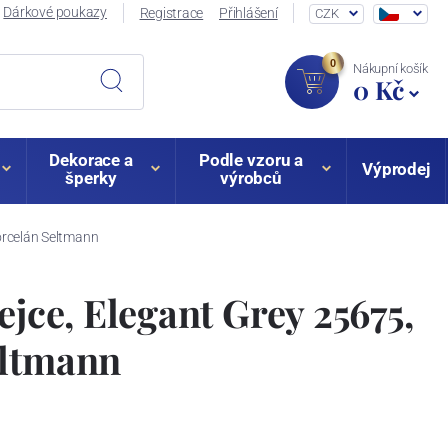
Dárkové poukazy
Registrace
Přihlášení
CZK
0
Nákupní košík
0 Kč
Dekorace a
Podle vzoru a
Výprodej
šperky
výrobců
Porcelán Seltmann
ejce, Elegant Grey 25675,
eltmann