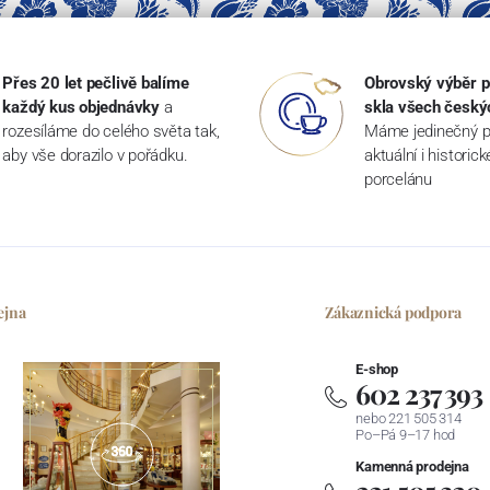
Přes 20 let pečlivě balíme
Obrovský výběr p
každý kus objednávky
a
skla všech český
rozesíláme do celého světa tak,
Máme jedinečný p
aby vše dorazilo v pořádku.
aktuální i historic
porcelánu
ejna
Zákaznická podpora
E-shop
602 237 393
nebo 221 505 314
Po–Pá 9–17 hod
Kamenná prodejna