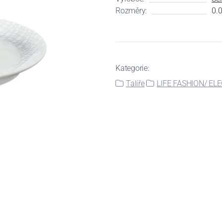
Rozměry:
0.0
Kategorie:
Talíře
LIFE FASHION/ EL