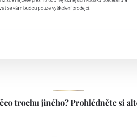
m2 zde najdete přes 10 000 nejrůznějších kousků porcelánu a
vat se vám budou pouze vyškolení prodejci.
ěco trochu jiného? Prohlédněte si alte