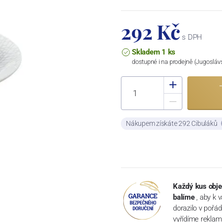
292 Kč
s DPH
Skladem 1 ks
dostupné i na prodejně (Jugosláv
Nákupem získáte 292 Cibuláků
Každý kus obje
balíme
, aby k 
dorazilo v pořá
vyřídíme reklam