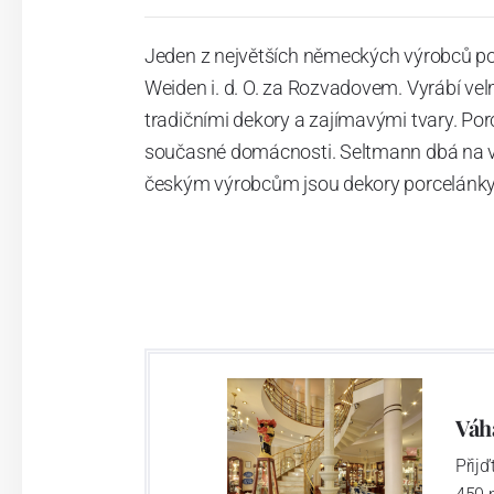
Jeden z největších německých výrobců po
Weiden i. d. O. za Rozvadovem. Vyrábí vel
tradičními dekory a zajímavými tvary. Po
současné domácnosti. Seltmann dbá na vys
českým výrobcům jsou dekory porcelánky 
Váh
Přij