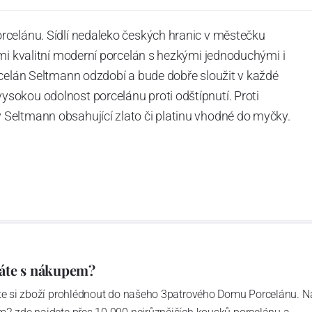
rcelánu. Sídlí nedaleko českých hranic v městečku
mi kvalitní moderní porcelán s hezkými jednoduchými i
rcelán Seltmann odzdobí a bude dobře sloužit v každé
okou odolnost porcelánu proti odštípnutí. Proti
Seltmann obsahující zlato či platinu vhodné do myčky.
áte s nákupem?
ďte si zboží prohlédnout do našeho 3patrového Domu Porcelánu. N