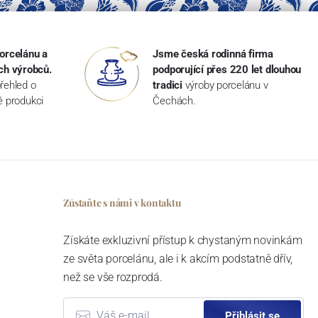
orcelánu a
Jsme česká rodinná firma
ch výrobců.
podporující přes 220 let dlouhou
řehled o
tradici
výroby porcelánu v
ké produkci
Čechách.
Zůstaňte s námi v kontaktu
Získáte exkluzivní přístup k chystaným novinkám
ze světa porcelánu, ale i k akcím podstatně dřív,
než se vše rozprodá.
Přihlásit se