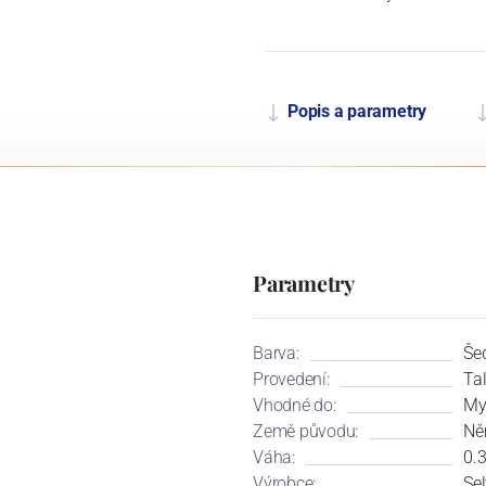
Popis a parametry
Parametry
Barva:
Še
Provedení:
Tal
Vhodné do:
My
Země původu:
Ně
Váha:
0.3
Výrobce:
Se