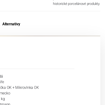
historické porcelánové produkty.
Alternativy
dá
íře
čka OK + Mikrovlnka OK
mecko
 kg
ltmann