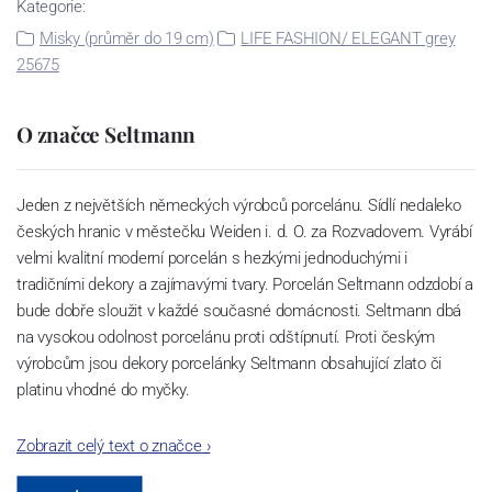
Kategorie:
Misky (průměr do 19 cm)
LIFE FASHION/ ELEGANT grey
25675
O značce Seltmann
Jeden z největších německých výrobců porcelánu. Sídlí nedaleko
českých hranic v městečku Weiden i. d. O. za Rozvadovem. Vyrábí
velmi kvalitní moderní porcelán s hezkými jednoduchými i
tradičními dekory a zajímavými tvary. Porcelán Seltmann odzdobí a
bude dobře sloužit v každé současné domácnosti. Seltmann dbá
na vysokou odolnost porcelánu proti odštípnutí. Proti českým
výrobcům jsou dekory porcelánky Seltmann obsahující zlato či
platinu vhodné do myčky.
Zobrazit celý text o značce
›