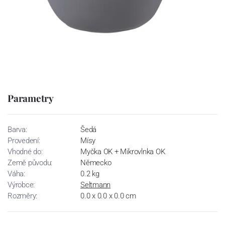
Parametry
Barva:
Šedá
Provedení:
Mísy
Vhodné do:
Myčka OK + Mikrovlnka OK
Země původu:
Německo
Váha:
0.2 kg
Výrobce:
Seltmann
Rozměry:
0.0 x 0.0 x 0.0 cm