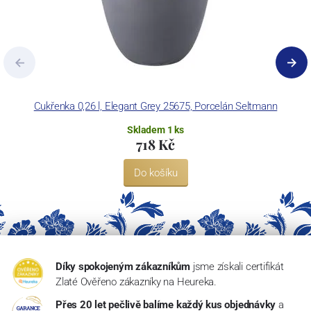
Cukřenka 0,26 l, Elegant Grey 25675, Porcelán Seltmann
Skladem 1 ks
718 Kč
Do košíku
Díky spokojeným zákazníkům
jsme získali certifikát
Zlaté Ověřeno zákazníky na Heureka.
Přes 20 let pečlivě balíme každý kus objednávky
a