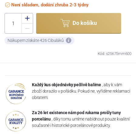
Není skladem, dodání zhruba 2-3 týdny
Do košíku
Nákupem získáte 426 Cibuláků
Kód: s25675mm600
Každý kus objednávky pečlivě balíme
, aby k vám
zboží dorazilo v pořádku. Pokud ne, vyřídíme reklamaci
obratem.
Za 26 let existence nám pod rukama prošly tuny
porcelánu
, díky tomu umíme nabídnout pouze kvalitní
současné i historické porcelánové produkty.