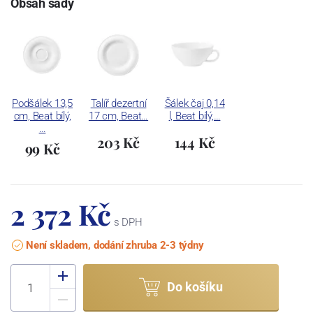
Obsah sady
Podšálek 13,5
Talíř dezertní
Šálek čaj 0,14
cm, Beat bílý,
17 cm, Beat…
l, Beat bílý,…
…
203 Kč
144 Kč
99 Kč
2 372 Kč
s DPH
Není skladem, dodání zhruba 2-3 týdny
Do košíku