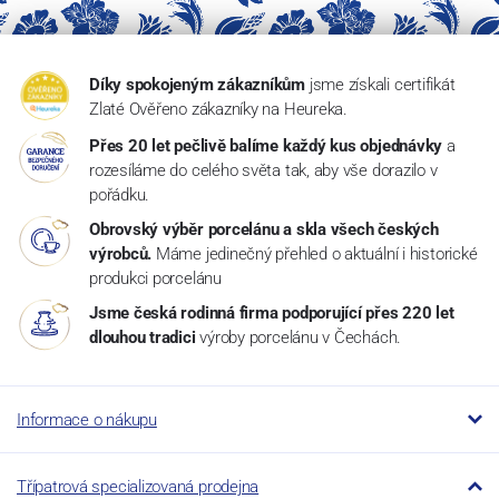
Díky spokojeným zákazníkům
jsme získali certifikát
Zlaté Ověřeno zákazníky na Heureka.
Přes 20 let pečlivě balíme každý kus objednávky
a
rozesíláme do celého světa tak, aby vše dorazilo v
pořádku.
Obrovský výběr porcelánu a skla všech českých
výrobců.
Máme jedinečný přehled o aktuální i historické
produkci porcelánu
Jsme česká rodinná firma podporující přes 220 let
dlouhou tradici
výroby porcelánu v Čechách.
Informace o nákupu
Třípatrová specializovaná prodejna