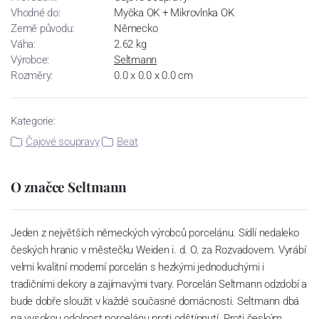
Vhodné do:
Myčka OK + Mikrovlnka OK
Země původu:
Německo
Váha:
2.62 kg
Výrobce:
Seltmann
Rozměry:
0.0 x 0.0 x 0.0 cm
Kategorie:
Čajové soupravy
Beat
O značce Seltmann
Jeden z největších německých výrobců porcelánu. Sídlí nedaleko
českých hranic v městečku Weiden i. d. O. za Rozvadovem. Vyrábí
velmi kvalitní moderní porcelán s hezkými jednoduchými i
tradičními dekory a zajímavými tvary. Porcelán Seltmann odzdobí a
bude dobře sloužit v každé současné domácnosti. Seltmann dbá
na vysokou odolnost porcelánu proti odštípnutí. Proti českým