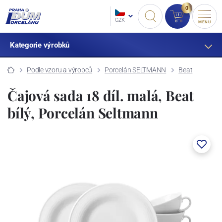
0
CZK
MENU
Kategorie výrobků
Podle vzoru a výrobců
Porcelán SELTMANN
Beat
Čajová sada 18 díl. malá, Beat
bílý, Porcelán Seltmann