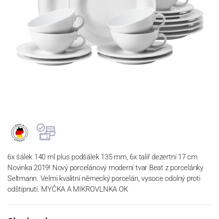
6x šálek 140 ml plus podšálek 135 mm, 6x talíř dezertní 17 cm
Novinka 2019! Nový porcelánový moderní tvar Beat z porcelánky
Seltmann. Velmi kvalitní německý porcelán, vysoce odolný proti
odštípnutí. MYČKA A MIKROVLNKA OK