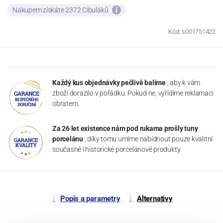
Nákupem získáte 2372 Cibuláků
Kód: s001751422
Každý kus objednávky pečlivě balíme
, aby k vám
zboží dorazilo v pořádku. Pokud ne, vyřídíme reklamaci
obratem.
Za 26 let existence nám pod rukama prošly tuny
porcelánu
, díky tomu umíme nabídnout pouze kvalitní
současné i historické porcelánové produkty.
Popis a parametry
Alternativy