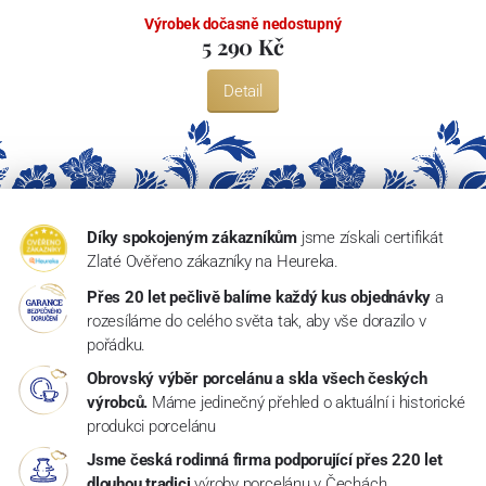
Výrobek dočasně nedostupný
5 290 Kč
Detail
Díky spokojeným zákazníkům
jsme získali certifikát
Zlaté Ověřeno zákazníky na Heureka.
Přes 20 let pečlivě balíme každý kus objednávky
a
rozesíláme do celého světa tak, aby vše dorazilo v
pořádku.
Obrovský výběr porcelánu a skla všech českých
výrobců.
Máme jedinečný přehled o aktuální i historické
produkci porcelánu
Jsme česká rodinná firma podporující přes 220 let
dlouhou tradici
výroby porcelánu v Čechách.