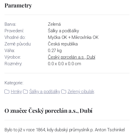
Parametry
Barva:
Zelená
Provedení:
Šálky a podšálky
Vhodné do:
Myčka OK + Mikrovlnka OK
Země původu:
Česká republika
Váha:
0.27 kg
Výrobce:
Český porcelán a.s., Dubí
Rozměry:
0.0 x 0.0 x 0.0 cm
Kategorie:
Hrnky
Šálky a podšálky
Zelený cibulák
O značce Český porcelán a.s., Dubí
Bylo to již v roce 1864, kdy dubský průmyslník p. Anton Tschinkel