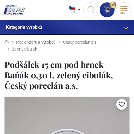
0
CZK
MENU
Kategorie výrobků
Podle vzoru a výrobců
Český porcelán a.s.
Zelený cibulák
Podšálek 15 cm pod hrnek
Baňák 0,30 l, zelený cibulák,
Český porcelán a.s.