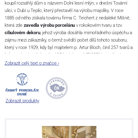
koupil rozsáhlý dům s názvem Dolní lesní mlýn, v dnešní Tovární
ulici, v Dubí u Teplic, který přestavěl na výrobu majoliky. V roce
1885 od něho získala továrnu firma C. Teichert z nedaleké Míšně,
která zde
zavedla výrobu porcelánu
v rokokovém tvaru a tzv.
cibulovém dekoru
, jehož výroba dosáhla mimořádného úspěchu a
zájmu mezi zákazníky, o čemž svědčí počet dílů tohoto souboru,
který v roce 1929, kdy byl majitelem p. Artur Bloch, činil 257 tvarů a
byl označován až do roku 1956 nápisem MEISSEN v oválovém
rámečku.
Zobrazit celý text o značce
›
Dnes, kdy čtete tento úvod, nese firma název
Český porcelán
a
počet jeho dílů v cibulovém provedení je 850 tvarů. Tyto výrobky
jsou garantovány Asociací sklářského a keramického průmyslu
České republiky jako „
Český výrobek
“.
Zobrazit produkty