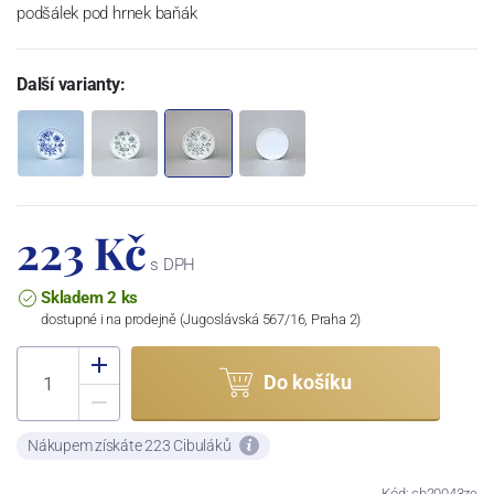
podšálek pod hrnek baňák
Další varianty:
223 Kč
s DPH
Skladem 2 ks
dostupné i na prodejně (Jugoslávská 567/16, Praha 2)
Do košíku
Nákupem získáte 223 Cibuláků
Kód: cb20043ze